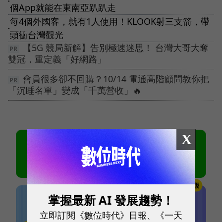
●
個App就能在東南亞趴趴走
每4個外國客，就有1人使用！KLOOK射三支箭，帶
●
頭衝台灣觀光
【5G 競局新解】告別極速迷思！ 台灣大哥大奪
雙冠，重定義「好網路」
會員很多卻不回購？10/14 電通高階顧問教你把
「沉睡名單」變成「千萬營收」🔥
X
掌握最新 AI 發展趨勢！
立即訂閱《數位時代》日報、《一天