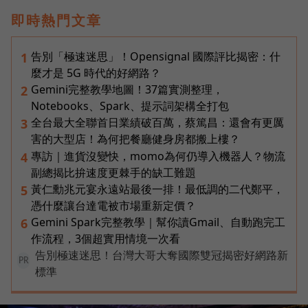
即時熱門文章
告別「極速迷思」！Opensignal 國際評比揭密：什
1
麼才是 5G 時代的好網路？
Gemini完整教學地圖！37篇實測整理，
2
Notebooks、Spark、提示詞架構全打包
全台最大全聯首日業績破百萬，蔡篤昌：還會有更厲
3
害的大型店！為何把餐廳健身房都搬上樓？
專訪｜進貨沒變快，momo為何仍導入機器人？物流
4
副總揭比拚速度更棘手的缺工難題
黃仁勳兆元宴永遠站最後一排！最低調的二代鄭平，
5
憑什麼讓台達電被市場重新定價？
Gemini Spark完整教學｜幫你讀Gmail、自動跑完工
6
作流程，3個超實用情境一次看
告別極速迷思！台灣大哥大奪國際雙冠揭密好網路新
PR
標準