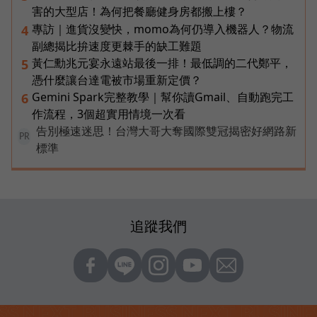
害的大型店！為何把餐廳健身房都搬上樓？
專訪｜進貨沒變快，momo為何仍導入機器人？物流
4
副總揭比拚速度更棘手的缺工難題
黃仁勳兆元宴永遠站最後一排！最低調的二代鄭平，
5
憑什麼讓台達電被市場重新定價？
Gemini Spark完整教學｜幫你讀Gmail、自動跑完工
6
作流程，3個超實用情境一次看
告別極速迷思！台灣大哥大奪國際雙冠揭密好網路新
PR
標準
追蹤我們