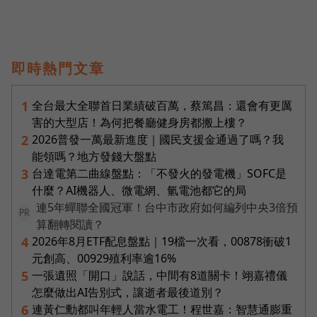
即時熱門文章
全台最大全聯首日業績破百萬，蔡篤昌：還會有更厲
1
害的大型店！為何把餐廳健身房都搬上樓？
2026普發一萬最新進度｜國民支援金通過了嗎？我
2
能領嗎？地方發錢大盤點
台達電第二曲線盤點：「不發火的發電機」SOFC是
3
什麼？AI機器人、微電網、氫電池都它的局
連5年蟬聯全國冠軍！台中市政府如何編列中央3倍預
PR
算翻轉閱讀？
2026年8月ETF配息盤點｜19檔一次看，00878衝破1
4
元創高、00929殖利率逾16%
一張遺照「開口」說話，中間有8道關卡！翊嘉禮儀
5
怎麼做出AI告別式，讓逝者最後道別？
連黃仁勳都叫年輕人當水電工！程世嘉：智慧通膨重
6