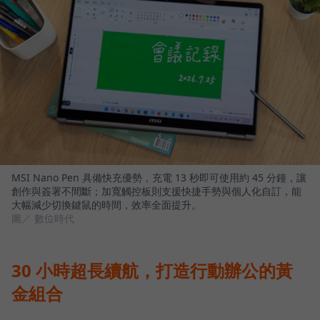
MSI Nano Pen 具備快充優勢，充電 13 秒即可使用約 45 分鐘，讓
創作與簽署不間斷；加寬觸控板則支援快捷手勢與個人化自訂，能
大幅減少切換鍵鼠的時間，效率全面提升。
圖／ 數位時代
30 小時超長續航，打造行動辦公的黃
金組合