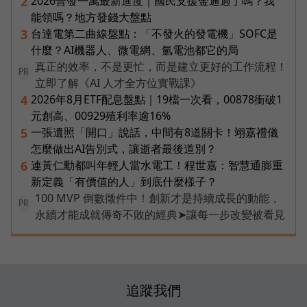
2026普發一萬最新進度｜國民支援金通過了嗎？我
2
能領嗎？地方發錢大盤點
台達電第二曲線盤點：「不發火的發電機」SOFC是
3
什麼？AI機器人、微電網、氫電池都它的局
真正的效率，不是更忙，而是建立更好的工作流程！
PR
立即了解《AI 人才全方位實戰課》
2026年8月ETF配息盤點｜19檔一次看，00878衝破1
4
元創高、00929殖利率逾16%
一張遺照「開口」說話，中間有8道關卡！翊嘉禮儀
5
怎麼做出AI告別式，讓逝者最後道別？
連黃仁勳都叫年輕人當水電工！程世嘉：智慧通膨重
6
新定義「有價值的人」到底什麼樣子？
100 MVP 倒數徵件中！創新才是持續成長的動能，
PR
永續才能成就傳奇不敗的經典➤讓每一步改變被看見
追蹤我們