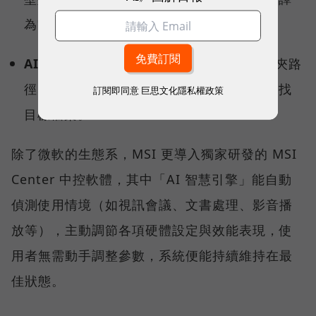
為繁體中文。
AI 智慧搜尋：
不需要精確記住檔名或資料夾路
徑，用自然語言就能從茫茫資料海中精準查找
訂閱即同意
巨思文化隱私權政策
目標檔案。
除了微軟的生態系，MSI 更導入獨家研發的 MSI
Center 中控軟體，其中「AI 智慧引擎」能自動
偵測使用情境（如視訊會議、文書處理、影音播
放等），主動調節各項硬體設定與效能表現，使
用者無需動手調整參數，系統便能持續維持在最
佳狀態。