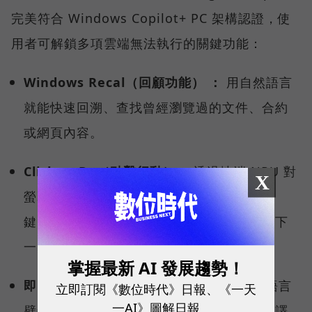
完美符合 Windows Copilot+ PC 架構認證，使
用者可解鎖多項雲端無法執行的關鍵功能：
Windows Recal（回顧功能） ：
用自然語言
就能快速回溯、查找曾經瀏覽過的文件、合約
或網頁內容。
Click to Do（點擊行動）：
透過地端 NPU 對
X
螢幕內容的即時理解，使用者只要按下快捷
鍵，就能讓系統智慧偵測、分析，預測你的下
一步行動，快速啟動後續工作流程。
掌握最新 AI 發展趨勢！
即時字幕翻譯（Live Captions）：
打破語言
立即訂閱《數位時代》日報、《一天
一AI》圖解日報
壁壘，跨國視訊會議時，即時將多國語言翻譯