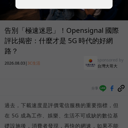
告別「極速迷思」！Opensignal 國際
評比揭密：什麼才是 5G 時代的好網
路？
sponsored by
2026.08.03
|
3C生活
台灣大哥大
分享
過去，下載速度是評價電信服務的重要指標，但
在 5G 成為工作、娛樂、生活不可或缺的數位基
礎設施後，消費者發現，再快的網速，如果不能