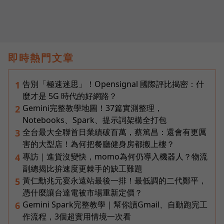
即時熱門文章
告別「極速迷思」！Opensignal 國際評比揭密：什
1
麼才是 5G 時代的好網路？
Gemini完整教學地圖！37篇實測整理，
2
Notebooks、Spark、提示詞架構全打包
全台最大全聯首日業績破百萬，蔡篤昌：還會有更厲
3
害的大型店！為何把餐廳健身房都搬上樓？
專訪｜進貨沒變快，momo為何仍導入機器人？物流
4
副總揭比拚速度更棘手的缺工難題
黃仁勳兆元宴永遠站最後一排！最低調的二代鄭平，
5
憑什麼讓台達電被市場重新定價？
Gemini Spark完整教學｜幫你讀Gmail、自動跑完工
6
作流程，3個超實用情境一次看