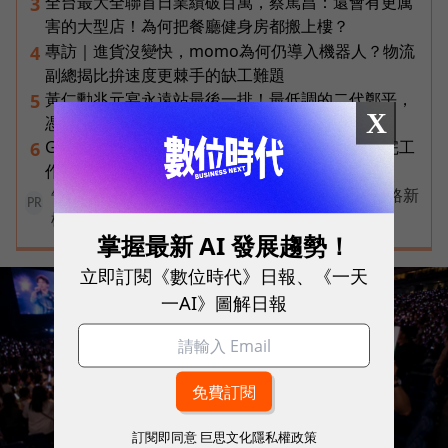
全台最大全聯首日業績破百萬，蔡篤昌：還會有更厲
3
害的大型店！為何把餐廳健身房都搬上樓？
專訪｜進貨沒變快，momo為何仍導入機器人？物流
4
副總揭比拚速度更棘手的缺工難題
黃仁勳兆元宴永遠站最後一排！最低調的二代鄭平，
5
X
憑什麼讓台達電被市場重新定價？
Gemini Spark完整教學｜幫你讀Gmail、自動跑完工
6
作流程，3個超實用情境一次看
告別極速迷思！台灣大哥大奪國際雙冠揭密好網路新
PR
標準
掌握最新 AI 發展趨勢！
立即訂閱《數位時代》日報、《一天
一AI》圖解日報
訂閱即同意
巨思文化隱私權政策