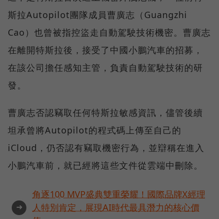
斯拉Autopilot團隊成員曹廣志（Guangzhi
Cao）也曾被指控盜走自動駕駛技術機密。曹廣志
在離開特斯拉後，接受了中國小鵬汽車的招募，
在該公司擔任感知主管，負責自動駕駛技術的研
發。
曹廣志否認竊取任何特斯拉敏感資訊，儘管後續
坦承曾將Autopilot的程式碼上傳至自己的
iCloud，仍否認有竊取機密行為，並辯稱在進入
小鵬汽車前，就已經將這些文件從雲端中刪除。
角逐100 MVP盛典雙重榮耀！國際品牌X經理
➜
人特別肯定，展現AI時代最具潛力的核心價