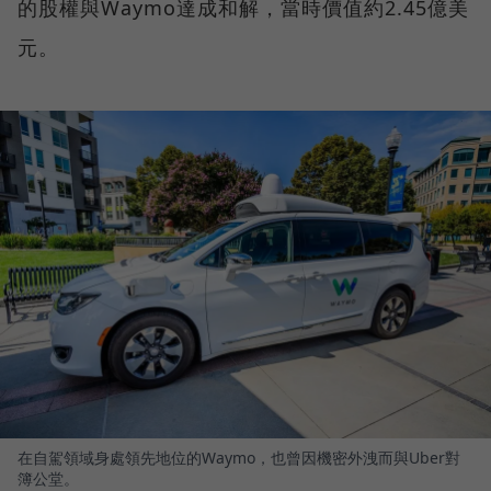
的股權與Waymo達成和解，當時價值約2.45億美
元。
在自駕領域身處領先地位的Waymo，也曾因機密外洩而與Uber對
簿公堂。