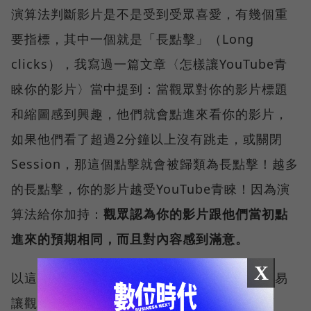
演算法判斷影片是不是受到受眾喜愛，有幾個重
要指標，其中一個就是「長點擊」（Long
clicks），我寫過一篇文章〈怎樣讓YouTube青
睞你的影片〉當中提到：當觀眾對你的影片標題
和縮圖感到興趣，他們就會點進來看你的影片，
如果他們看了超過2分鐘以上沒有跳走，或關閉
Session，那這個點擊就會被歸類為長點擊！越多
的長點擊，你的影片越受YouTube青睞！因為演
算法給你加持：
觀眾認為你的影片跟他們當初點
進來的預期相同，而且對內容感到滿意。
X
以這個道理來看，工商部分出現得太前面，容易
讓觀眾在早期跳走不看，長點擊數量占比會下