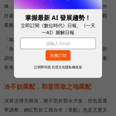
降，傷害觸及也會傷害續看率。長點擊多的額外
好處，是有機會上「熱門影片」讓品牌多賺到觀
掌握最新 AI 發展趨勢！
看數，但上了熱門影片，續看率反而下降了？
立即訂閱《數位時代》日報、《一天
一AI》圖解日報
「鐵粉」結構高的網紅續看率自然高，從首頁
「熱門影片」點進來的受眾，不見得買單網紅的
調性，續看率很可能會下降，如果是以整體續看
率來做KPI，不是反而達不成了？
訂閱即同意
巨思文化隱私權政策
冷不妨業配，和堂而皇之地業配
演算法博大精深，雖不至於朝令夕改，但也是逐
季調整。網紅對於工商合作（業配）也是又愛又