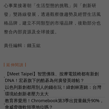
心事業接著朝「生活型態的挑戰」與「創新研
發」雙路線發展，透過觀察微趨勢及經營生活風
格品牌，建立不同類型的市場品牌，後勤部分也
整合內部資源及全球後援。
責任編輯：錢玉紘
延伸閱讀
【Meet Taipei】智慧佛珠、按摩電競椅都有新創
●
DNA！宏碁旗下的酷碁為何廣發英雄帖？
以色列新創都用別人的錢在玩！緯創林憲銘：台灣
●
環境給創新者壓力太大
教育界愛用！Chromebook第3季出貨量飆升90%，
●
會威脅微軟領導地位嗎？