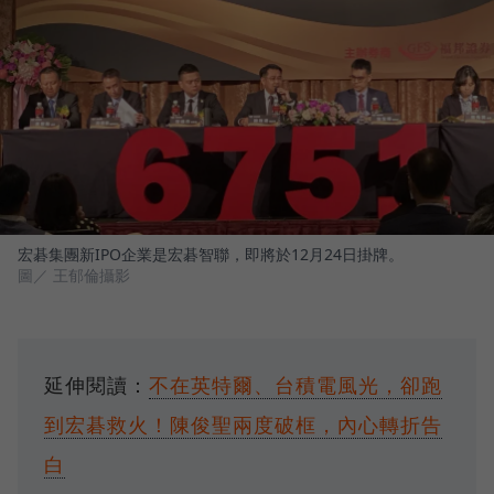
宏碁集團新IPO企業是宏碁智聯，即將於12月24日掛牌。
圖／ 王郁倫攝影
延伸閱讀：
不在英特爾、台積電風光，卻跑
到宏碁救火！陳俊聖兩度破框，內心轉折告
白