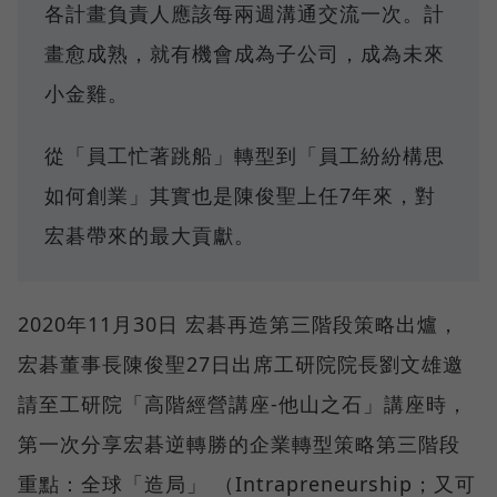
各計畫負責人應該每兩週溝通交流一次。計
畫愈成熟，就有機會成為子公司，成為未來
小金雞。
從「員工忙著跳船」轉型到「員工紛紛構思
如何創業」其實也是陳俊聖上任7年來，對
宏碁帶來的最大貢獻。
2020年11月30日 宏碁再造第三階段策略出爐，
宏碁董事長陳俊聖27日出席工研院院長劉文雄邀
請至工研院「高階經營講座-他山之石」講座時，
第一次分享宏碁逆轉勝的企業轉型策略第三階段
重點：全球「造局」 （Intrapreneurship；又可