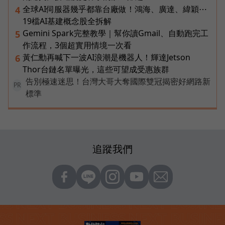
全球AI伺服器幾乎都靠台廠做！鴻海、廣達、緯穎⋯
4
19檔AI基建概念股全拆解
Gemini Spark完整教學｜幫你讀Gmail、自動跑完工
5
作流程，3個超實用情境一次看
黃仁勳再喊下一波AI浪潮是機器人！輝達Jetson
6
Thor台鏈名單曝光，這些可望成受惠族群
告別極速迷思！台灣大哥大奪國際雙冠揭密好網路新
PR
標準
追蹤我們