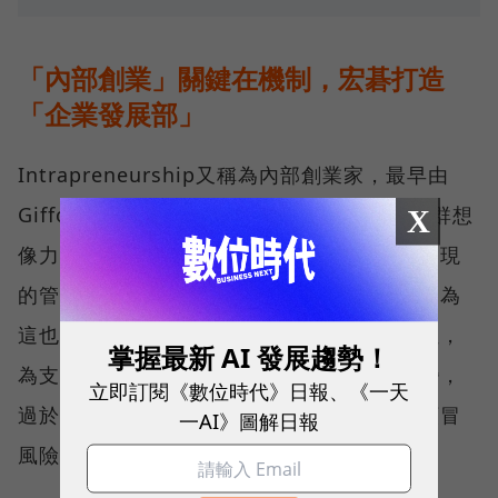
「內部創業」關鍵在機制，宏碁打造
「企業發展部」
Intrapreneurship又稱為內部創業家，最早由
Gifford Pinchot提出，指在企業體制內由一群想
X
像力高，有膽識冒個人風險的人促成新事業出現
的管理者，這多半來自企業中間主管主導，因為
這也是連結上部最高管理者與基層的關鍵單位，
掌握最新 AI 發展趨勢！
為支持這樣的創新，制度跟管理機制都要改變，
立即訂閱《數位時代》日報、《一天
過於官僚的獎酬跟管理方式，只會讓員工不願冒
一AI》圖解日報
風險，避免喪失升遷或既得利益。