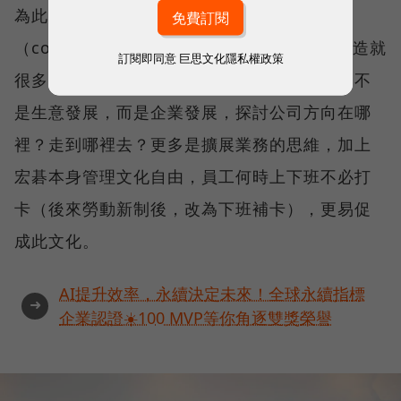
為此宏碁3年前成立一個企業發展部門
（corporate Develop BU），打造一個平台造就
訂閱即同意
巨思文化隱私權政策
很多新機會，陳俊聖強調，這個部門探索的：不
是生意發展，而是企業發展，探討公司方向在哪
裡？走到哪裡去？更多是擴展業務的思維，加上
宏碁本身管理文化自由，員工何時上下班不必打
卡（後來勞動新制後，改為下班補卡），更易促
成此文化。
AI提升效率，永續決定未來！全球永續指標
➜
企業認證☀️100 MVP等你角逐雙獎榮譽