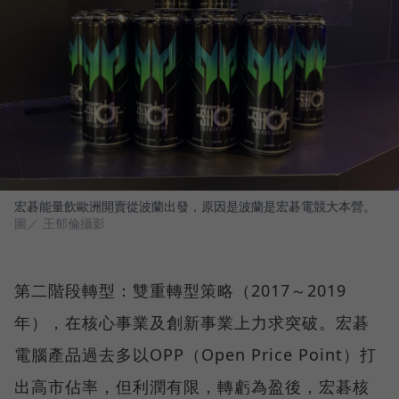
宏碁能量飲歐洲開賣從波蘭出發，原因是波蘭是宏碁電競大本營。
圖／ 王郁倫攝影
第二階段轉型：雙重轉型策略（2017～2019
年），在核心事業及創新事業上力求突破。宏碁
電腦產品過去多以OPP（Open Price Point）打
出高市佔率，但利潤有限，轉虧為盈後，宏碁核