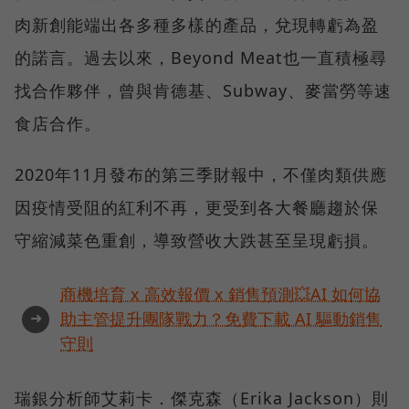
肉新創能端出各多種多樣的產品，兌現轉虧為盈
的諾言。過去以來，Beyond Meat也一直積極尋
找合作夥伴，曾與肯德基、Subway、麥當勞等速
食店合作。
2020年11月發布的第三季財報中，不僅肉類供應
因疫情受阻的紅利不再，更受到各大餐廳趨於保
守縮減菜色重創，導致營收大跌甚至呈現虧損。
商機培育 x 高效報價 x 銷售預測💥AI 如何協
➜
助主管提升團隊戰力？免費下載 AI 驅動銷售
守則
瑞銀分析師艾莉卡．傑克森（Erika Jackson）則