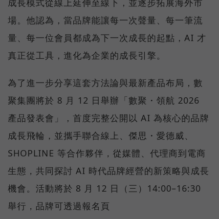
成長模式從線上延伸至線下，並逐步拓展海外市
場。他認為，當品牌能讓每一次聲量、每一筆流
量、每一位會員都成為下一次成長的起點，AI 才
真正從工具，進化為企業的成長引擎。
為了進一步分享這套方法論與最新產品布局，數
聚集團將於 8 月 12 日舉辦「數聚・領航 2026
產品發表會」，首度完整公開以 AI 為核心的品牌
成長飛輪，並攜手聯合線上、傑思・愛德威、
SHOPLINE 等合作夥伴，從媒體、代理商到電商
生態，共同探討 AI 時代品牌經營的新策略與成長
機會。活動將於 8 月 12 日（三）14:00–16:30
舉行，品牌可透過報名頁