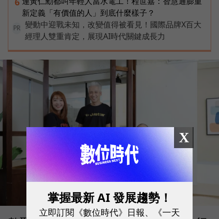
連黃仁勳都叫年輕人當水電工！程世嘉：智慧通膨重
6
新定義「有價值的人」到底什麼樣子？
變動中迎戰未知，改變值得被看見！國際品牌X百大
PR
經理人雙重肯定，展現AI時代關鍵成長力
X
掌握最新 AI 發展趨勢！
立即訂閱《數位時代》日報、《一天