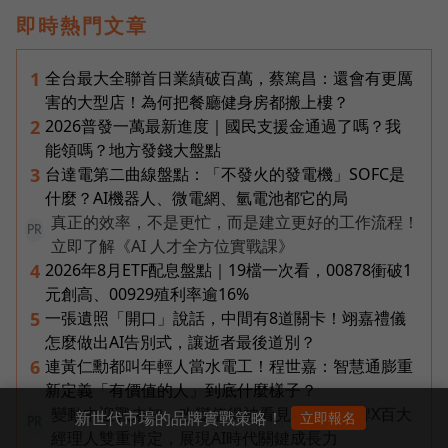
即時熱門文章
全台最大全聯首日業績破百萬，蔡篤昌：還會有更厲
1
害的大型店！為何把餐廳健身房都搬上樓？
2026普發一萬最新進度｜國民支援金通過了嗎？我
2
能領嗎？地方發錢大盤點
台達電第二曲線盤點：「不發火的發電機」SOFC是
3
什麼？AI機器人、微電網、氫電池都它的局
真正的效率，不是更忙，而是建立更好的工作流程！
PR
立即了解《AI 人才全方位實戰課》
2026年8月ETF配息盤點｜19檔一次看，00878衝破1
4
元創高、00929殖利率逾16%
一張遺照「開口」說話，中間有8道關卡！翊嘉禮儀
5
怎麼做出AI告別式，讓逝者最後道別？
連黃仁勳都叫年輕人當水電工！程世嘉：智慧通膨重
6
新定義「有價值的人」到底什麼樣子？
變動中迎戰未知，改變值得被看見！國際品牌X百大
新世代市場的品牌實戰策略！
立即報名
PR
經理人雙重肯定，展現AI時代關鍵成長力