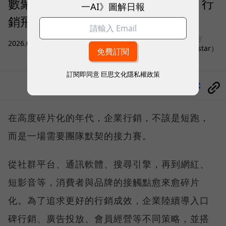
數聚集團首創「聲量、流量、存量」行
一AI》圖解日報
銷飛輪，打造企業專屬 AI 成長引擎
sponsored by
2026.07.28
|
行銷與Martech
數聚國際（Justar）
訂閱即同意
巨思文化隱私權政策
分享
在高度碎片化的年代，企業行銷，不該是短跑，
而是一場需要團隊默契的接力賽。
從社群平台、通訊軟體、搜尋引擎，再到網紅、
短影音等，消費者與品牌的接觸點愈來愈碎片
化。為了追求更好的行銷成效，企業陸續導入口
碑行銷、廣告投放、會員經營等不同策略，並搭