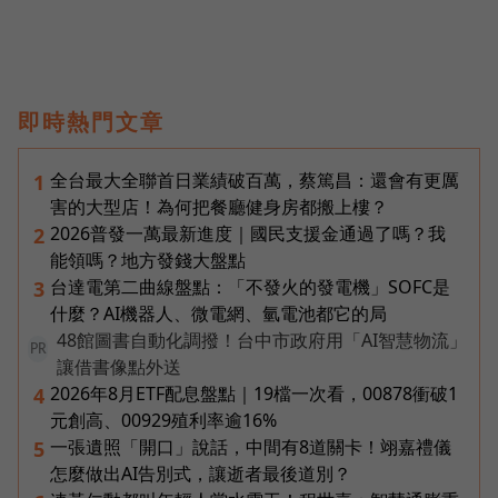
即時熱門文章
全台最大全聯首日業績破百萬，蔡篤昌：還會有更厲
1
害的大型店！為何把餐廳健身房都搬上樓？
2026普發一萬最新進度｜國民支援金通過了嗎？我
2
能領嗎？地方發錢大盤點
台達電第二曲線盤點：「不發火的發電機」SOFC是
3
什麼？AI機器人、微電網、氫電池都它的局
48館圖書自動化調撥！台中市政府用「AI智慧物流」
PR
讓借書像點外送
2026年8月ETF配息盤點｜19檔一次看，00878衝破1
4
元創高、00929殖利率逾16%
一張遺照「開口」說話，中間有8道關卡！翊嘉禮儀
5
怎麼做出AI告別式，讓逝者最後道別？