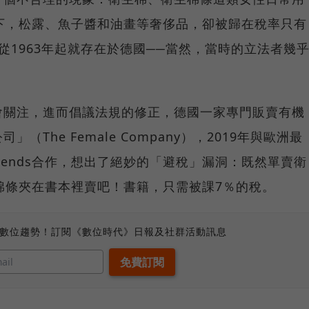
下，松露、魚子醬和油畫等奢侈品，卻被歸在稅率只有
從1963年起就存在於德國──當然，當時的立法者幾
會關注，進而倡議法規的修正，德國一家專門販賣有機
The Female Company），2019年與歐洲最
 Friends合作，想出了絕妙的「避稅」漏洞：既然單賣衛
棉條夾在書本裡賣吧！書籍，只需被課7％的稅。
、數位趨勢！訂閱《數位時代》日報及社群活動訊息