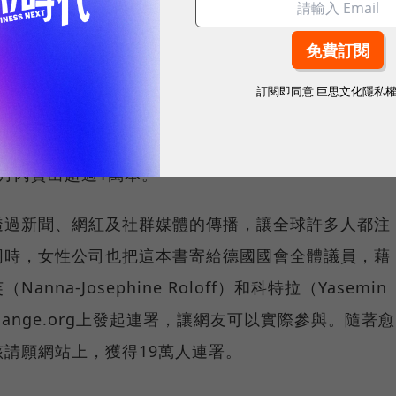
he Tampon Book）出版，副標題為「一本抗議稅率
tax discrimination），裡面有46頁的插圖與文字，講
書中藏了15根衛生棉條一同販售。
訂閱即同意
巨思文化隱私
一天完售，第二刷一個禮拜內賣光，德國最大的連鎖藥
月內賣出超過1萬本。
透過新聞、網紅及社群媒體的傳播，讓全球許多人都注
同時，女性公司也把這本書寄給德國國會全體議員，藉
na-Josephine Roloff）和科特拉（Yasemin
hange.org上發起連署，讓網友可以實際參與。隨著愈
請願網站上，獲得19萬人連署。