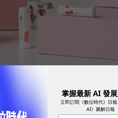
多女性無法負擔，相形之下，松露、魚子醬和油畫等奢侈品，卻被歸類在
掌握最新 AI 發
立即訂閱《數位時代》日報
AI》圖解日報
率不公怒吼