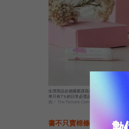
生理用品在德國要課高達19％的稅，導致許
率只有7％的日常必需品。
圖／ The Female Company
書不只賣棉條，也傳達稅