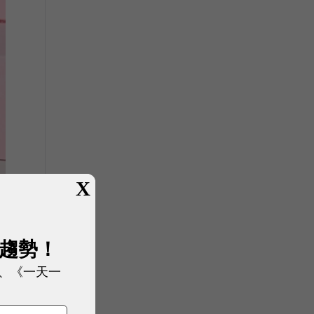
X
稅
展趨勢！
、《一天一