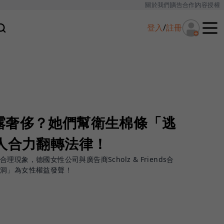
關於我們
廣告合作
內容授權
登入
/
註冊
露奢侈？她們幫衛生棉條「逃
人合力翻轉法律！
象，德國女性公司與廣告商Scholz & Friends合
洞」為女性權益發聲！