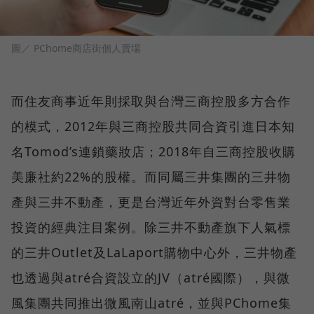
圖／ PChome商店街個人賣場
而住友商事近年則採取與台灣三商控股多方合作
的模式，2012年與三商控股共同合資引進日本知
名Tomod’s連鎖藥妝店；2018年自三商控股收購
美廉社約22%的股權。而同屬三井集團的三井物
產與三井不動產，更是台灣近年外資對台零售業
投資的經典注目案例。除三井不動產旗下人氣標
的三井Outlet及LaLaport購物中心外，三井物產
也透過與atré合資設立的JV（atré國際），與微
風集團共同推出微風南山atré，並與PChome集