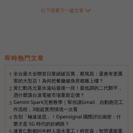
往下滑看下一篇文章
即時熱門文章
全台最大全聯首日業績破百萬，蔡篤昌：還會有更厲
1
害的大型店！為何把餐廳健身房都搬上樓？
黃仁勳兆元宴永遠站最後一排！最低調的二代鄭平，
2
憑什麼讓台達電被市場重新定價？
Gemini Spark完整教學｜幫你讀Gmail、自動跑完工
3
作流程，3個超實用情境一次看
告別「極速迷思」！Opensignal 國際評比揭密：什
4
麼才是 5G 時代的好網路？
連黃仁勳都叫年輕人當水電工！程世嘉：智慧通膨重
5