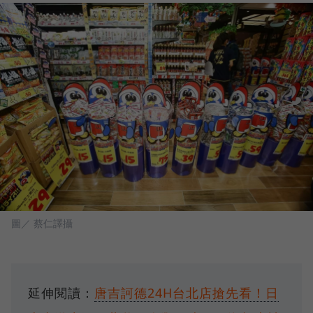
圖／ 蔡仁譯攝
延伸閱讀：
唐吉訶德24H台北店搶先看！日