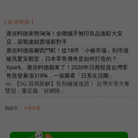
延伸閱讀
唐吉軻德來勢洶洶！全聯攜手無印良品進駐大安
●
店，迎戰連鎖賣場新對手
唐吉軻德落腳西門町！從18坪「小偷市場」到市值
●
破兆驚安殿堂，日本零售傳奇是如何打造的？
Xpark、唐吉軻德都來了！2020年日商投資台灣零
●
售批發暴漲318%，一張圖看「日系生活圈」
【5G 競局新解】告別極速迷思！ 台灣大哥大奪
雙冠，重定義「好網路」
關鍵字：
＃零售業