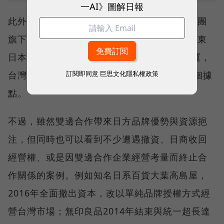
一AI》圖解日報
此外，透過福華飯店的引介協助，JR東日本集團
旗下飯店品牌亦正式跨足海外市場，「台北JR東
日本大飯店」預計於2021年在台正式開幕營運，
訂閱即同意
巨思文化隱私權政策
台灣也成為JR東日本飯店事業進軍海外的第1個據
點。
不過，雖然雙邊合作帶來日方品牌優勢與資源挹
注，但同時也可以看到不少遭遇撤資、日商收回
經營權、或是因雙邊合作企業經營考量而終止合
作關係的案例。例如知名日系百貨大葉高島屋，
2016年全面撤出資本，改以單純品牌授權方式經
營台灣市場；無印良品2014年結束與統一超長達