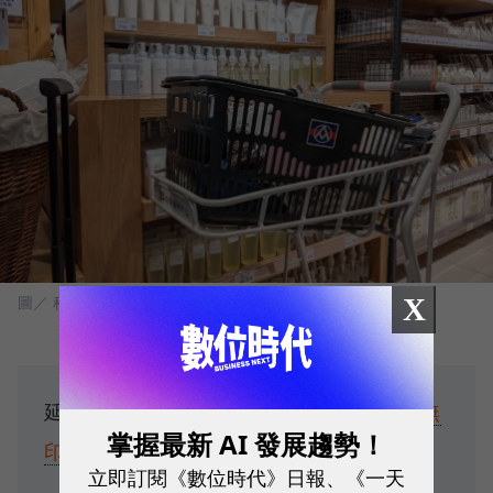
X
圖／ 程倚華攝影
延伸閱讀：
唐吉訶德來勢洶洶！全聯攜手無
掌握最新 AI 發展趨勢！
印良品進駐大安店，迎戰連鎖賣場新對手
立即訂閱《數位時代》日報、《一天