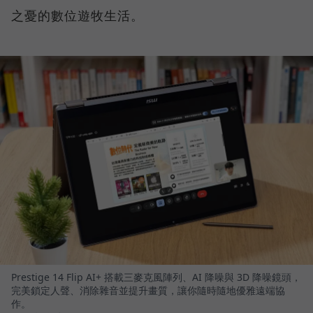
之憂的數位遊牧生活。
Prestige 14 Flip AI+ 搭載三麥克風陣列、AI 降噪與 3D 降噪鏡頭，
完美鎖定人聲、消除雜音並提升畫質，讓你隨時隨地優雅遠端協
作。