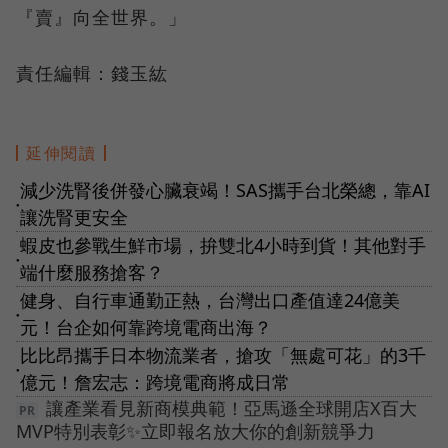
『賣』向全世界。」
責任編輯：錢玉紘
延伸閱讀
減少洗腎後併發心臟衰竭！SAS攜手台北榮總，靠AI
●
讓洗腎更安全
蝦皮也參戰生鮮市場，拚雙北4小時到貨！其他對手
●
端什麼服務搶客？
健身、自行車通勤正熱，台灣出口產值達24億美
●
元！台企如何靠跨境電商出海？
比比昂攜手日本物流業者，搶攻「無處可花」的3千
●
億元！詹宏志：跨境電商將成日常
讓產業看見新商模典範！亞馬遜全球開店X百大
MVP特別表彰✨立即報名放大你的創新競爭力