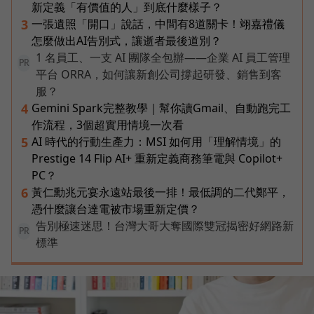
新定義「有價值的人」到底什麼樣子？
一張遺照「開口」說話，中間有8道關卡！翊嘉禮儀
3
怎麼做出AI告別式，讓逝者最後道別？
1 名員工、一支 AI 團隊全包辦——企業 AI 員工管理
PR
平台 ORRA，如何讓新創公司撐起研發、銷售到客
服？
Gemini Spark完整教學｜幫你讀Gmail、自動跑完工
4
作流程，3個超實用情境一次看
AI 時代的行動生產力：MSI 如何用「理解情境」的
5
Prestige 14 Flip AI+ 重新定義商務筆電與 Copilot+
PC？
黃仁勳兆元宴永遠站最後一排！最低調的二代鄭平，
6
憑什麼讓台達電被市場重新定價？
告別極速迷思！台灣大哥大奪國際雙冠揭密好網路新
PR
標準