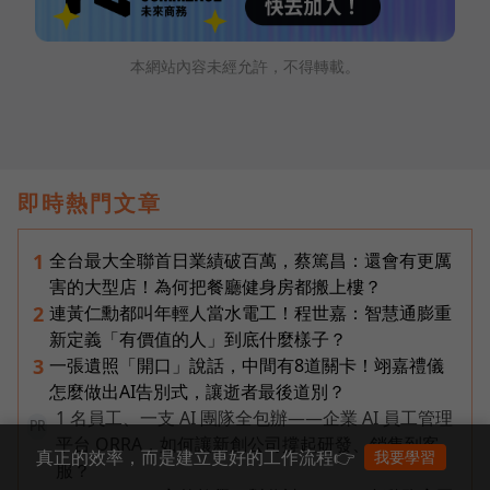
本網站內容未經允許，不得轉載。
即時熱門文章
全台最大全聯首日業績破百萬，蔡篤昌：還會有更厲
1
害的大型店！為何把餐廳健身房都搬上樓？
連黃仁勳都叫年輕人當水電工！程世嘉：智慧通膨重
2
新定義「有價值的人」到底什麼樣子？
一張遺照「開口」說話，中間有8道關卡！翊嘉禮儀
3
怎麼做出AI告別式，讓逝者最後道別？
1 名員工、一支 AI 團隊全包辦——企業 AI 員工管理
PR
平台 ORRA，如何讓新創公司撐起研發、銷售到客
真正的效率，而是建立更好的工作流程👉
我要學習
服？