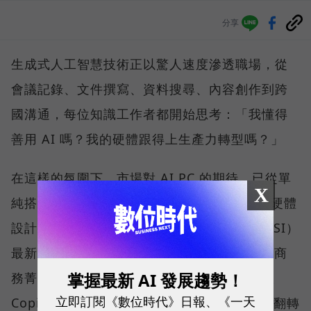
分享
生成式人工智慧技術正以驚人速度滲透職場，從
會議記錄、文件撰寫、資料搜尋、內容創作到跨
國溝通，每位知識工作者都開始思考：「我懂得
善用 AI 嗎？我的硬體跟得上生產力轉型嗎？」
在這樣的氛圍下，市場對 AI PC 的期待，已從單
X
純搭載最新處理器，擴展到如何將 AI 算力、硬體
設計與真實使用情境無縫整合。微星科技（MSI）
最新推出的 Prestige 14 Flip AI+，正是專為商
掌握最新 AI 發展趨勢！
務菁英與專業人士打造的解方。它結合了微軟
立即訂閱《數位時代》日報、《一天
Copilot+ PC 架構、本地端 AI 運算、2-in-1 翻轉