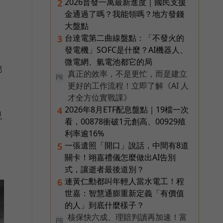
2026普發一萬最新進度｜國民支援
2
金通過了嗎？我能領嗎？地方發錢
大盤點
台達電第二曲線盤點：「不發火的
3
發電機」SOFC是什麼？AI機器人、
微電網、氫電池都它的局
都
真正的效率，不是更忙，而是建立
PR
更好的工作流程！立即了解《AI 人
才全方位實戰課》
2026年8月ETF配息盤點｜19檔一次
4
現
看，00878衝破1元創高、00929殖
利率逾16%
一張遺照「開口」說話，中間有8道
5
關卡！翊嘉禮儀怎麼做出AI告別
式，讓逝者最後道別？
連黃仁勳都叫年輕人當水電工！程
6
世嘉：智慧通膨重新定義「有價值
的人」到底什麼樣子？
核保快六成、理賠判讀再加速！富
PR