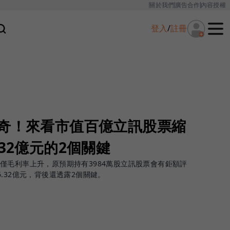
關於我們
廣告合作
內容授權
登入
/
註冊
驚奇！來看市值百億立訊股票縮
32億元的2個關鍵
僅毛利率上升，原預期持有3984萬股立訊股票會有鉅額評
.32億元，背後還透露2個關鍵。