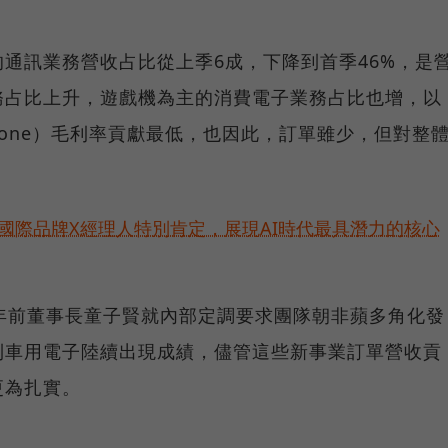
通訊業務營收占比從上季6成，下降到首季46%，是
務占比上升，遊戲機為主的消費電子業務占比也增，以
hone）毛利率貢獻最低，也因此，訂單雖少，但對整
耀！國際品牌X經理人特別肯定，展現AI時代最具潛力的核心
年前董事長童子賢就內部定調要求團隊朝非蘋多角化發
到車用電子陸續出現成績，儘管這些新事業訂單營收貢
更為扎實。