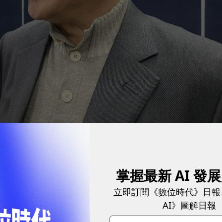
價重挫評價損失。
圖／ 王郁倫攝影
掌握最新 AI 發
立即訂閱《數位時代》日報
碩持有3984萬股立訊股票，相當市值94.37億元，
AI》圖解日報
訊公司債，換言之，若以首季立訊股價下挫38.6%來算，和