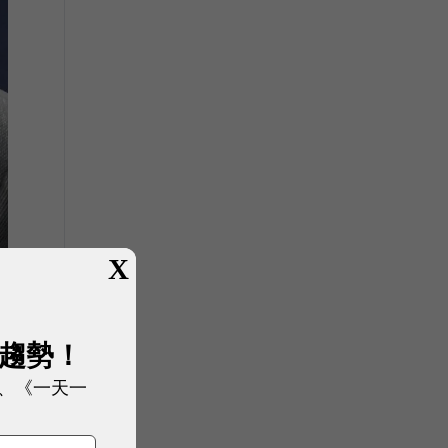
X
展趨勢！
、《一天一