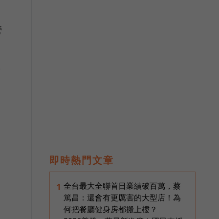
營
體
即時熱門文章
全台最大全聯首日業績破百萬，蔡
1
篤昌：還會有更厲害的大型店！為
何把餐廳健身房都搬上樓？