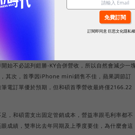
但在日鎧去年現增33.52億人民幣，立訊用溢價總價款
賣出鎧勝-KY旗下日鎧任何一張股票，但在會計作業準
。
訂閱即同意
巨思文化隱私
，百億價值大縮水
開始不必認列鎧勝-KY合併營收，所以自然會減少一
其次，首季因iPhone mini銷售不佳，蘋果調節訂
筆電訂單優於預期，但和碩首季營收最終僅2166.22
不足，和碩需支出固定管銷成本，營益率跟毛利率都不
亮眼成績，雙率比去年同期及上季度要佳，為什麼會這