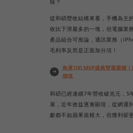
樣？
從和碩營收結構來看，手機為主的
收比下滑最多的一塊，但電腦業
產品組合可推論，通訊業務（iP
毛利率反而是正面加分項！
角逐100 MVP盛典雙重榮
➜
價值
和碩已經連續7年營收破兆元，5
展，近年效益逐漸顯現，從網通
獻都不如蘋果規模大，但獲利卻