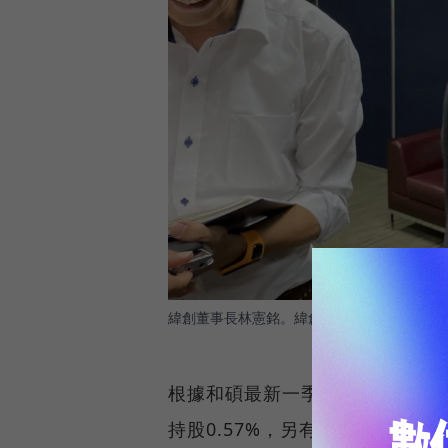
緯創董事長林憲銘。緯創首季認列鉅額立訊股
根據和碩最新一季財報，和碩透過昌
持股0.57%，另有9.3億元立