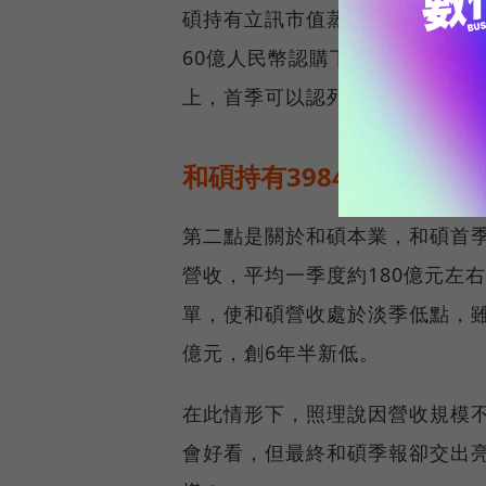
碩持有立訊市值蒸發36億多元，
60億人民幣認購下，和碩雖沒有
上，首季可以認列一筆處分利得
和碩持有3984萬股立訊
第二點是關於和碩本業，和碩首季
營收，平均一季度約180億元左右，
單，使和碩營收處於淡季低點，雖
億元，創6年半新低。
在此情形下，照理說因營收規模
會好看，但最終和碩季報卻交出