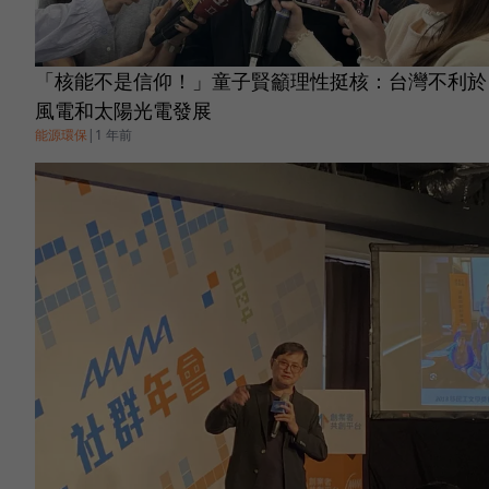
「核能不是信仰！」童子賢籲理性挺核：台灣不利於
風電和太陽光電發展
能源環保
|
1 年前