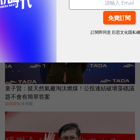
訂閱即同意
巨思文化隱私
童子賢：挺天然氣廠淘汰燃煤！公投連結破壞藻礁議
題不會有簡單答案
能源環保
|
4 年前