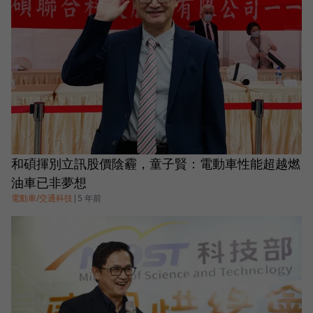
和碩揮別立訊股價陰霾，童子賢：電動車性能超越燃
油車已非夢想
電動車/交通科技
|
5 年前