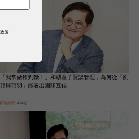
權政策
「我常做錯判斷！」和碩童子賢談管理，為何從「劉
邦與項羽」能看出團隊互信
商業經營
|
4 年前