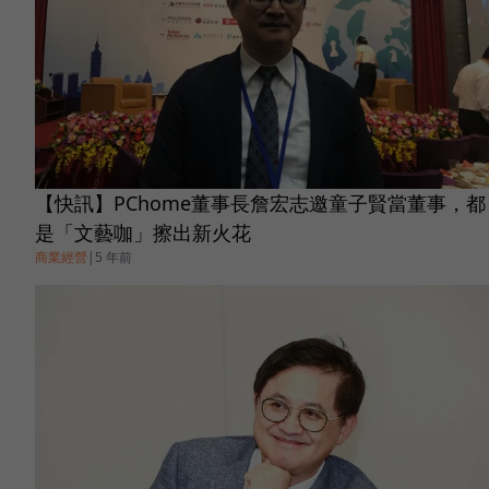
【快訊】PChome董事長詹宏志邀童子賢當董事，都
是「文藝咖」擦出新火花
商業經營
|
5 年前