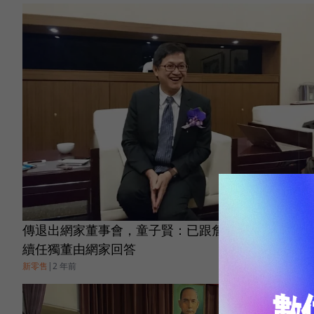
傳退出網家董事會，童子賢：已跟詹宏志說明，是否
續任獨董由網家回答
新零售
|
2 年前