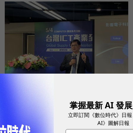
核能除役，為何童子賢說「台灣不會缺電」？比起缺
掌握最新 AI 發
電，他更擔心這件事
能源環保
|
3 年前
立即訂閱《數位時代》日報
AI》圖解日報