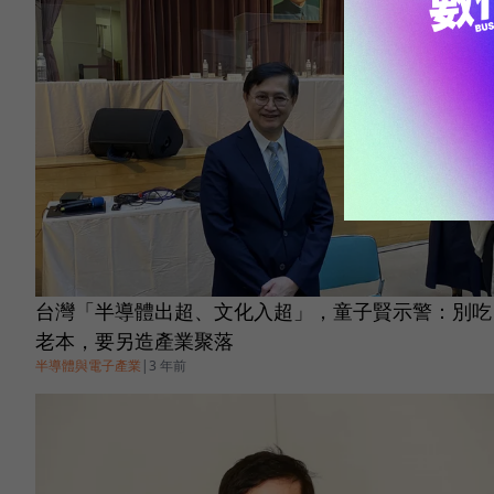
台灣「半導體出超、文化入超」，童子賢示警：別吃
老本，要另造產業聚落
半導體與電子產業
|
3 年前