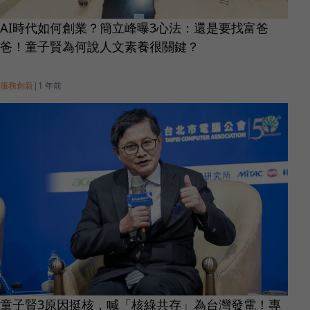
AI時代如何創業？簡立峰曝3心法：還是要找富爸
爸！童子賢為何說人文素養很關鍵？
服務創新
|
1 年前
童子賢3原因挺核，喊「核綠共存」為台灣發電！專