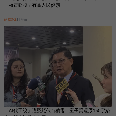
「核電延役」有益人民健康
能源環保
|
1 年前
「AI代工說」遭疑貶低台積電！童子賢還原150字始