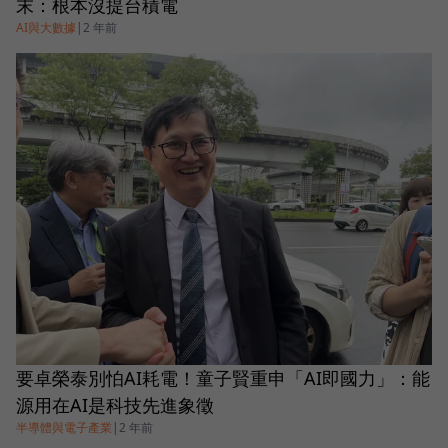
末：根本沒提台積電
AI與大數據
|
2 年前
要卓榮泰別怕AI耗電！童子賢重申「AI即國力」：能
源用在AI是科技先進象徵
半導體與電子產業
|
2 年前