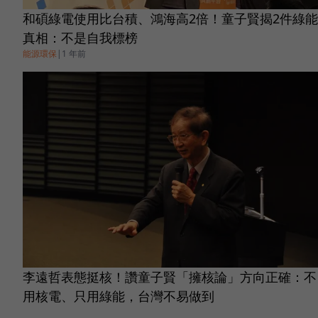
和碩綠電使用比台積、鴻海高2倍！童子賢揭2件綠能
真相：不是自我標榜
能源環保
|
1 年前
李遠哲表態挺核！讚童子賢「擁核論」方向正確：不
用核電、只用綠能，台灣不易做到