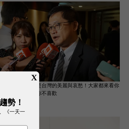
X
童子賢：半導體是台灣的美麗與哀愁！大家都來看你
的美，但有些人你不喜歡
展趨勢！
半導體與電子產業
|
3 年前
、《一天一