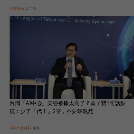
能源環保
|
2 年前
台灣「AI中心」美譽被捧太高了？童子賢1句話點
破：少了「代工」2字，不要飄飄然
AI與大數據
|
2 年前