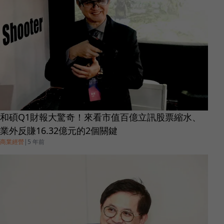
和碩Q1財報大驚奇！來看市值百億立訊股票縮水、
業外反賺16.32億元的2個關鍵
商業經營
|
5 年前