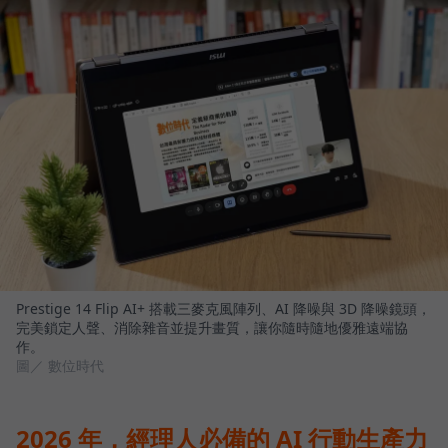
Prestige 14 Flip AI+ 搭載三麥克風陣列、AI 降噪與 3D 降噪鏡頭，
完美鎖定人聲、消除雜音並提升畫質，讓你隨時隨地優雅遠端協
作。
圖／ 數位時代
2026 年，經理人必備的 AI 行動生產力