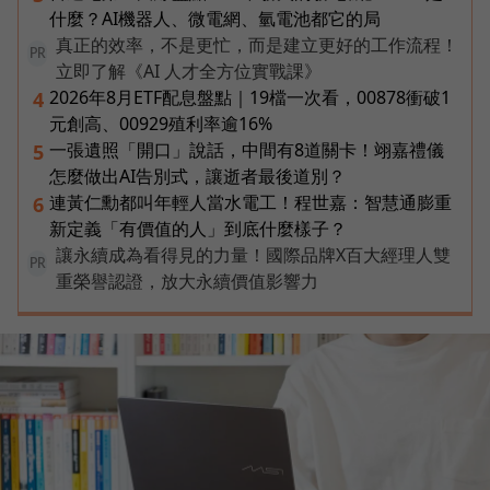
什麼？AI機器人、微電網、氫電池都它的局
真正的效率，不是更忙，而是建立更好的工作流程！
PR
立即了解《AI 人才全方位實戰課》
2026年8月ETF配息盤點｜19檔一次看，00878衝破1
4
元創高、00929殖利率逾16%
一張遺照「開口」說話，中間有8道關卡！翊嘉禮儀
5
怎麼做出AI告別式，讓逝者最後道別？
連黃仁勳都叫年輕人當水電工！程世嘉：智慧通膨重
6
新定義「有價值的人」到底什麼樣子？
讓永續成為看得見的力量！國際品牌X百大經理人雙
PR
重榮譽認證，放大永續價值影響力