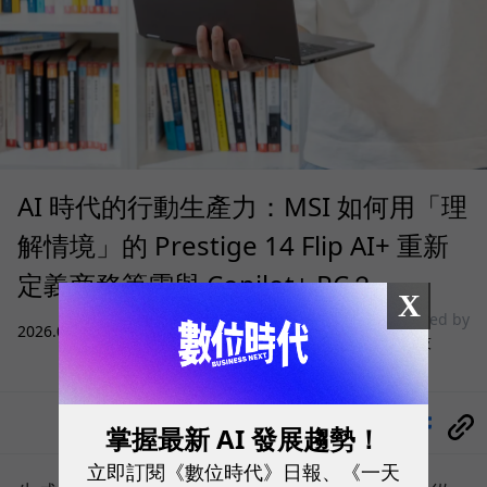
AI 時代的行動生產力：MSI 如何用「理
解情境」的 Prestige 14 Flip AI+ 重新
定義商務筆電與 Copilot+ PC？
X
sponsored by
2026.07.31
|
3C生活
微星科技
分享
掌握最新 AI 發展趨勢！
立即訂閱《數位時代》日報、《一天