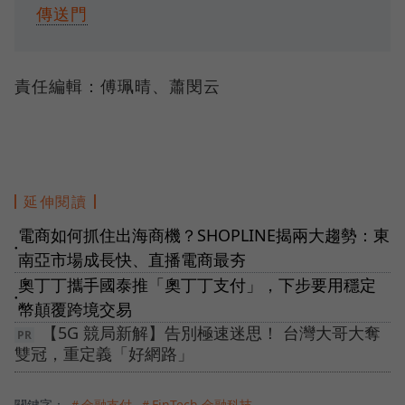
傳送門
責任編輯：傅珮晴、蕭閔云
延伸閱讀
電商如何抓住出海商機？SHOPLINE揭兩大趨勢：東
●
南亞市場成長快、直播電商最夯
奧丁丁攜手國泰推「奧丁丁支付」，下步要用穩定
●
幣顛覆跨境交易
【5G 競局新解】告別極速迷思！ 台灣大哥大奪
雙冠，重定義「好網路」
關鍵字：
＃金融支付
＃FinTech 金融科技