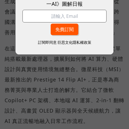
生成式人工智慧技術正以驚人速度滲透職場，從
一AI》圖解日報
會議記錄、文件撰寫、資料搜尋、內容創作到跨
國溝通，每位知識工作者都開始思考：「我懂得
善用 AI 嗎？我的硬體跟得上生產力轉型嗎？」
訂閱即同意
巨思文化隱私權政策
在這樣的氛圍下，市場對 AI PC 的期待，已從單
純搭載最新處理器，擴展到如何將 AI 算力、硬體
設計與真實使用情境無縫整合。微星科技（MSI）
最新推出的 Prestige 14 Flip AI+，正是專為商
務菁英與專業人士打造的解方。它結合了微軟
Copilot+ PC 架構、本地端 AI 運算、2-in-1 翻轉
設計、高畫質 OLED 顯示器與全天候續航力，讓
AI 真正流暢地融入日常工作流程。