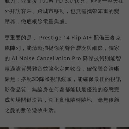
航力，並支援 100W PD 3.0 快充。即使一整天在
外拜訪客戶、跨城市移動，也無需攜帶笨重的變
壓器，徹底根除電量焦慮。
更重要的是， Prestige 14 Flip AI+ 配備三麥克
風陣列，能清晰捕捉你的聲音層次與細節，獨家
的 AI Noise Cancellation Pro 降噪技術則能智
慧過濾背景雜音並強化定向收音，確保聲音清晰
聚焦；搭配3D降噪視訊鏡頭，能確保最佳的視訊
影像品質，無論身在何處都能以最優雅的姿態完
成每場關鍵決策，真正實現隨時隨地、毫無後顧
之憂的數位遊牧生活。