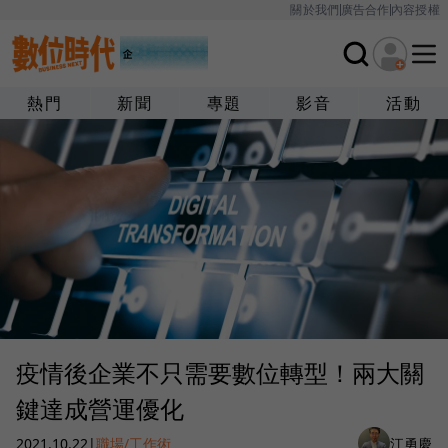
關於我們
廣告合作
內容授權
熱門
新聞
專題
影音
活動
疫情後企業不只需要數位轉型！兩大關
鍵達成營運優化
2021.10.22
|
職場/工作術
江勇慶