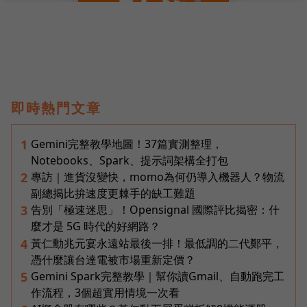
即時熱門文章
Gemini完整教學地圖！37篇實測整理，
1
Notebooks、Spark、提示詞架構全打包
專訪｜進貨沒變快，momo為何仍導入機器人？物流
2
副總揭比拚速度更棘手的缺工難題
告別「極速迷思」！Opensignal 國際評比揭密：什
3
麼才是 5G 時代的好網路？
黃仁勳兆元宴永遠站最後一排！最低調的二代鄭平，
4
憑什麼讓台達電被市場重新定價？
Gemini Spark完整教學｜幫你讀Gmail、自動跑完工
5
作流程，3個超實用情境一次看