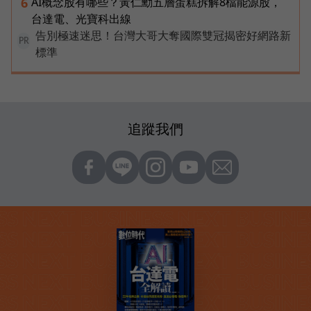
AI概念股有哪些？黃仁勳五層蛋糕拆解8檔能源股，
6
台達電、光寶科出線
告別極速迷思！台灣大哥大奪國際雙冠揭密好網路新
PR
標準
追蹤我們