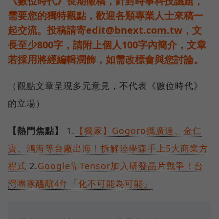
《數位時代》長期徵稿，針對時事科技議題，
需要您的獨特觀點，歡迎各類專業人士來稿一
起交流。投稿請寄
edit@bnext.com.tw
，文
長至少800字，請附上個人100字內簡介，文章
若採用將經編輯潤飾，如需改標會與您討論。
（觀點文章呈現多元意見，不代表《數位時代》
的立場）
【熱門焦點】
1.
【獨家】Gogoro攜廣達、金仁
寶、鴻海等台廠出海！拆解陸學森手上5大商業方
程式
2.
Google靠Tensor加入研發晶片戰爭！台
灣團隊醞釀4年「化不可能為可能」