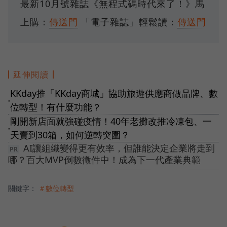
最新10月號雜誌《無程式碼時代來了！》馬
上購：
傳送門
「電子雜誌」輕鬆讀：
傳送門
延伸閱讀
KKday推「KKday商城」協助旅遊供應商做品牌、數
●
位轉型！有什麼功能？
剛開新店面就強碰疫情！40年老攤改推冷凍包、一
●
天賣到30箱，如何逆轉突圍？
AI讓組織變得更有效率，但誰能決定企業將走到
哪？百大MVP倒數徵件中！成為下一代產業典範
關鍵字：
＃數位轉型