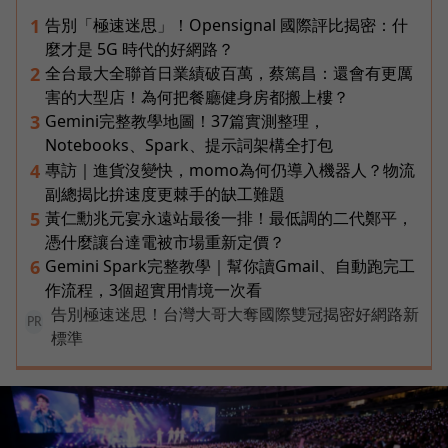
告別「極速迷思」！Opensignal 國際評比揭密：什
1
麼才是 5G 時代的好網路？
全台最大全聯首日業績破百萬，蔡篤昌：還會有更厲
2
害的大型店！為何把餐廳健身房都搬上樓？
Gemini完整教學地圖！37篇實測整理，
3
Notebooks、Spark、提示詞架構全打包
專訪｜進貨沒變快，momo為何仍導入機器人？物流
4
副總揭比拚速度更棘手的缺工難題
黃仁勳兆元宴永遠站最後一排！最低調的二代鄭平，
5
憑什麼讓台達電被市場重新定價？
Gemini Spark完整教學｜幫你讀Gmail、自動跑完工
6
作流程，3個超實用情境一次看
告別極速迷思！台灣大哥大奪國際雙冠揭密好網路新
PR
標準