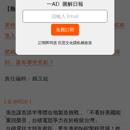
一AI》圖解日報
【熱門焦點】
英特爾IDM 2.0進度大公開！基辛格：十年內或將
進入超級摩爾定律時期
訂閱即同意
巨思文化隱私權政策
開箱誠品內湖社區店！蔬菜、雞蛋到新書都買得
到，還有哪些亮點？
責任編輯：錢玉紘
延伸閱讀
張忠謀首談半導體在地製造挑戰，「不看好美國能
●
重回榮景，台積電競爭力在於根留台灣」
台積電拉大領先差距，更先進的N4P製程登場！效