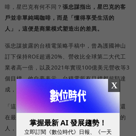
啡，星巴克有何不同？
張忠謀指出，星巴克的客
戶並非單純喝咖啡，而是「懂得享受生活的
人」，這便是商業模式塑造出的差異。
張忠謀披露的台積電策略手稿中，曾為護國神山
訂下保持ROE超過20%、營收比全球第二大代工
業者高一倍，以及2021年實現100億美元營收等3
個目標。他自豪表示，台積電所有目標都超額達
X
成，2010年已實現130億美元營收。
「這是非常成功的策略及商業模型。」張忠謀還
在最後幽自己一默，「唯一對這個成績不滿意的
掌握最新 AI 發展趨勢！
人，是我老婆。」
立即訂閱《數位時代》日報、《一天