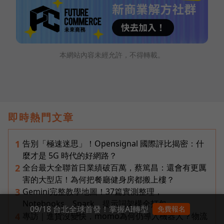
本網站內容未經允許，不得轉載。
即時熱門文章
告別「極速迷思」！Opensignal 國際評比揭密：什
1
麼才是 5G 時代的好網路？
全台最大全聯首日業績破百萬，蔡篤昌：還會有更厲
2
害的大型店！為何把餐廳健身房都搬上樓？
Gemini完整教學地圖！37篇實測整理，
3
Notebooks、Spark、提示詞架構全打包
09/18 台北全球首發！掌握AI轉型
免費報名
專訪｜進貨沒變快，momo為何仍導入機器人？物流
4