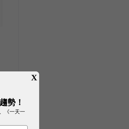
X
可
展趨勢！
、《一天一