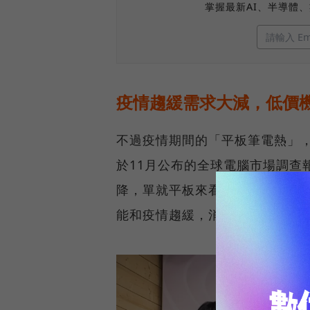
掌握最新AI、半導體
疫情趨緩需求大減，低價
不過疫情期間的「平板筆電熱」，似
於11月公布的全球電腦市場調查報告
降，單就平板來看，總銷量約 3,7
能和疫情趨緩，消費者們遠距工