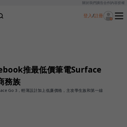
關於我們
廣告合作
內容授權
登入
/
註冊
book推最低價筆電Surface
、商務族
ace Go 3，輕薄設計加上低廉價格，主攻學生族和第一線