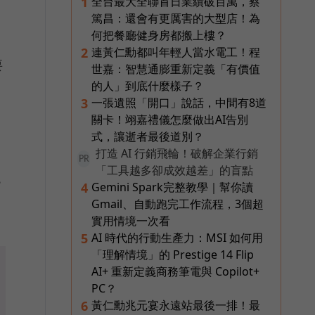
全台最大全聯首日業績破百萬，蔡
1
篤昌：還會有更厲害的大型店！為
何把餐廳健身房都搬上樓？
連黃仁勳都叫年輕人當水電工！程
2
要
世嘉：智慧通膨重新定義「有價值
的人」到底什麼樣子？
一張遺照「開口」說話，中間有8道
3
關卡！翊嘉禮儀怎麼做出AI告別
式，讓逝者最後道別？
打造 AI 行銷飛輪！破解企業行銷
PR
「工具越多卻成效越差」的盲點
8
Gemini Spark完整教學｜幫你讀
4
Gmail、自動跑完工作流程，3個超
實用情境一次看
AI 時代的行動生產力：MSI 如何用
5
「理解情境」的 Prestige 14 Flip
AI+ 重新定義商務筆電與 Copilot+
PC？
黃仁勳兆元宴永遠站最後一排！最
6