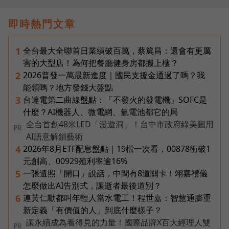
即時熱門文章
全台最大全聯首日業績破百萬，蔡篤昌：還會有更厲
1
害的大型店！為何把餐廳健身房都搬上樓？
2026普發一萬最新進度｜國民支援金通過了嗎？我
2
能領嗎？地方發錢大盤點
台達電第二曲線盤點：「不發火的發電機」SOFC是
3
什麼？AI機器人、微電網、氫電池都它的局
全台首創48米LED「漫遊洞」！台中市政府綠美圖用
PR
AI語意解鎖藝術
2026年8月ETF配息盤點｜19檔一次看，00878衝破1
4
元創高、00929殖利率逾16%
一張遺照「開口」說話，中間有8道關卡！翊嘉禮儀
5
怎麼做出AI告別式，讓逝者最後道別？
連黃仁勳都叫年輕人當水電工！程世嘉：智慧通膨重
6
新定義「有價值的人」到底什麼樣子？
讓永續成為看得見的力量！國際品牌X百大經理人雙
PR