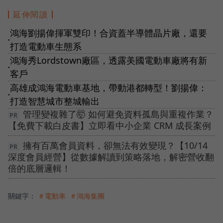
延伸閱讀
鴻海劉揚偉揮軍雙印！合資蓋半導體晶片廠，還要
●
打造電動車生態系
鴻海秀Lordstown廠區，透露美國電動車廠將有新
●
客戶
高雄成鴻海電動車基地，帶動港都轉型！劉揚偉：
●
打造智慧城市整城輸出
管理變複雜了🤯 如何避免資料孤島與重複作業？
【免費下載白皮書】立即看中小企業 CRM 成長案例
擁有百萬會員資料，卻無法有效變現？【10/14
深度會員經營】從數據解讀到策略落地，解密營收翻
倍的底層邏輯！
關鍵字：
＃電動車
＃鴻海集團