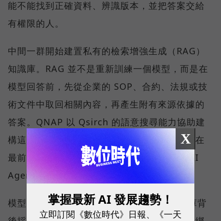
能不能找到正確資料、辨識版本，並把答案交給
有權限的人。
中間一群開始建置私有的檢索增強生成（RAG）
知識庫。RAG 並不是重新訓練一個模型，而是在
模型回答前，先從企業的 SOP、合約、法規或技
術文件中取回相關內容，再產生附有來源依據的
答案。QNAP 以 Qsirch 的語意搜尋能力協助建
X
構這類應用，協助企業建立私有知識庫；而走在
最前面的少數企業，則已經嘗試地端推論與 AI
Agent。
掌握最新 AI 發展趨勢！
模型的選擇權，QNAP 刻意留給客戶。知識庫背
立即訂閱《數位時代》日報、《一天
後採用哪一個模型，可由企業依需求決定，不綁