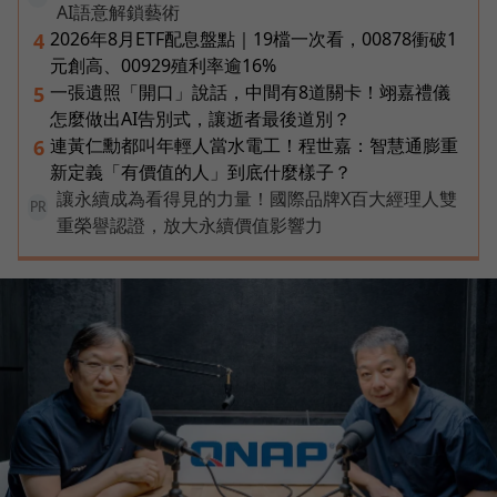
AI語意解鎖藝術
2026年8月ETF配息盤點｜19檔一次看，00878衝破1
4
元創高、00929殖利率逾16%
一張遺照「開口」說話，中間有8道關卡！翊嘉禮儀
5
怎麼做出AI告別式，讓逝者最後道別？
連黃仁勳都叫年輕人當水電工！程世嘉：智慧通膨重
6
新定義「有價值的人」到底什麼樣子？
讓永續成為看得見的力量！國際品牌X百大經理人雙
PR
重榮譽認證，放大永續價值影響力