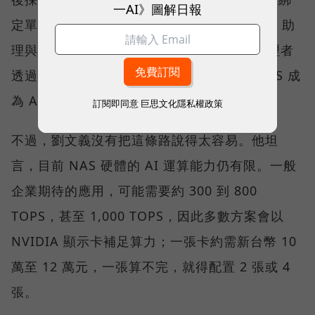
一AI》圖解日報
定單一 AI 供應商。QNAP 也以 QuAgent AI 助
理與模型情境協定（MCP）相關能力，讓管理者
透過自然語言查詢狀態、調整設定，並讓 NAS 成
為 AI Agent 可調用的資料節點。
訂閱即同意
巨思文化隱私權政策
不過，劉文義沒有把這條路說得太容易。他坦
言，目前 NAS 硬體的 AI 運算能力仍有限。一般
企業期待的應用，可能需要約 300 到 800
TOPS，甚至 1,000 TOPS，因此多數方案會以
NVIDIA 顯示卡補足算力；一張卡約需新台幣 10
萬至 12 萬元，一張算不完，就得配置 2 張或 4
張。