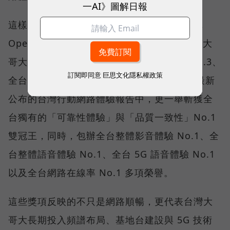
一AI》圖解日報
這樣的轉變，也反映在國際權威網路分析機構
Opensignal 公布的評比結果。今年初，台灣大
哥大不僅率先奪下「 4G／5G 在線率全球 No.3、
訂閱即同意
巨思文化隱私權政策
全台 No.1 」國際級榮譽，在 Opensignal 最新
公布的台灣行動網路體驗報告中，更一舉斬獲全
台獨有的「可靠性體驗」與「品質一致性」No.1
雙冠王，同時，包辦全台整體影音體驗 No.1、全
台整體語音體驗 No.1、全台 5G 語音體驗 No.1
以及全台網路在線率 No.1 多項榮譽。
這些獎項反映的不只是網路順暢，更代表台灣大
哥大長期投入頻譜布局、基地台建設與 5G 技術