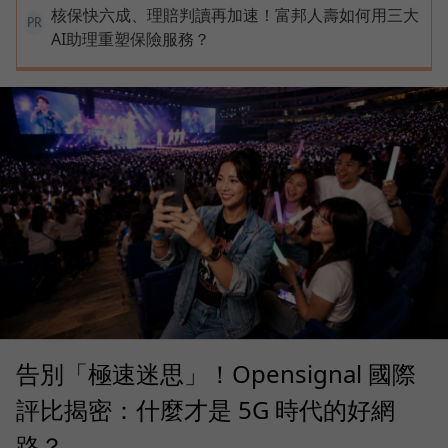
核保快六成、理賠判讀再加速！富邦人壽如何用三大
PR
AI助理重塑保險服務？
告別「極速迷思」！Opensignal 國際
評比揭密：什麼才是 5G 時代的好網
路？