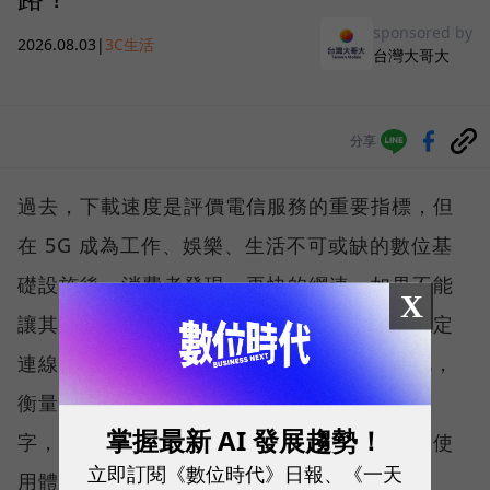
sponsored by
2026.08.03
|
3C生活
台灣大哥大
分享
過去，下載速度是評價電信服務的重要指標，但
在 5G 成為工作、娛樂、生活不可或缺的數位基
礎設施後，消費者發現，再快的網速，如果不能
X
讓其在人潮聚集、高速移動或室內空間維持穩定
連線，即無法轉換成好的使用體驗，也因如此，
衡量「好網路」的標準，也逐漸從追求測速數
掌握最新 AI 發展趨勢！
字，轉向任何時間、任何地點都能穩定連線的使
立即訂閱《數位時代》日報、《一天
用體驗。