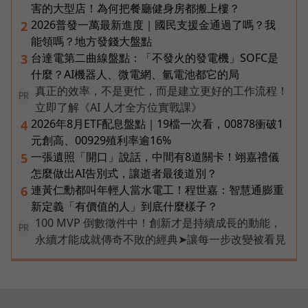
害的大型店！為何把餐廳健身房都搬上樓？
2026普發一萬最新進度｜國民支援金通過了嗎？我
2
能領嗎？地方發錢大盤點
台達電第二曲線盤點：「不發火的發電機」SOFC是
3
什麼？AI機器人、微電網、氫電池都它的局
真正的效率，不是更忙，而是建立更好的工作流程！
PR
立即了解《AI 人才全方位實戰課》
2026年8月ETF配息盤點｜19檔一次看，00878衝破1
4
元創高、00929殖利率逾16%
一張遺照「開口」說話，中間有8道關卡！翊嘉禮儀
5
怎麼做出AI告別式，讓逝者最後道別？
連黃仁勳都叫年輕人當水電工！程世嘉：智慧通膨重
6
新定義「有價值的人」到底什麼樣子？
100 MVP 倒數徵件中！創新才是持續成長的動能，
PR
永續才能成就傳奇不敗的經典➤讓每一步改變被看見