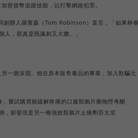
有加密貨幣追蹤技能，以打擊網路犯罪。
共同創辦人羅賓森（Tom Robinson）直言，「如果林
那個人，那真是既諷刺又大膽。」
入另一個深淵。他在原本販售毒品的事業，加入欺騙元
身」嘗試購買能緩解疼痛的口服類鴉片藥物羥考酮
過檢測，卻發現是另一種強效類鴉片止痛劑芬太尼