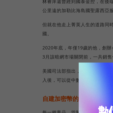
林睿庠還曾經到國泰金控，在後端與
公里遠的加勒比海島國聖露西亞
但就在他走上菁英人生的道路同
國。
2020年底，年僅19歲的他，創辦
3月該暗網市場關閉前，一共銷售價
美國司法部指出，任何能上網的人
入後，可以從中數千種毒品列表
自建加密幣的支付儲值系
每一種毒品、管制藥物，都由特