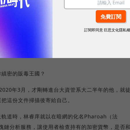
毒品，還必須上繳5％給「隱身」，供林睿庠營運、支
得數百萬美元利潤。
訂閱即同意
巨思文化隱私
儲值系統，賣家和買家都得把加密貨幣存進他們在「隱
的加密貨幣會轉移到賣家帳戶，並扣掉5％給林睿庠的
作縝密的販毒王國？
2020年3月，才剛轉進台大資管系大二半年的他，就
還把這份文件掃描後寄給自己。
軌道時，林睿庠就以在暗網的化名Pharoah（法
is的區塊鏈分析服務，讓使用者檢查持有的加密貨幣，是否