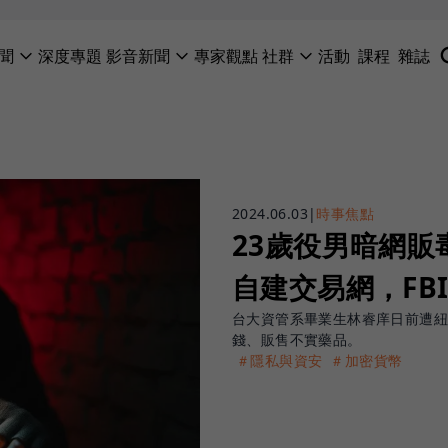
聞
深度專題
影音新聞
專家觀點
社群
活動
課程
雜誌
2024.06.03
|
時事焦點
23歲役男暗網販
自建交易網，FB
台大資管系畢業生林睿庠日前遭紐
錢、販售不實藥品。
＃隱私與資安
＃加密貨幣