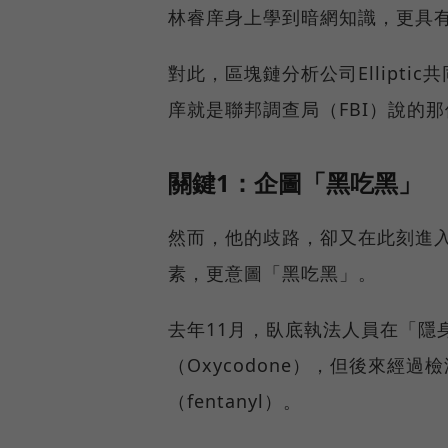
林睿庠身上學到暗網知識，更具
對此，區塊鏈分析公司Elliptic
庠就是聯邦調查局（FBI）說的
關鍵1：企圖「黑吃黑」
然而，他的歧路，卻又在此刻進
素，更意圖「黑吃黑」。
去年11月，臥底執法人員在「隱
（Oxycodone），但後來經
（fentanyl）。