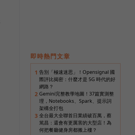
睿
即時熱門文章
告別「極速迷思」！Opensignal 國
1
際評比揭密：什麼才是 5G 時代的好
網路？
Gemini完整教學地圖！37篇實測整
2
理，Notebooks、Spark、提示詞
架構全打包
全台最大全聯首日業績破百萬，蔡
3
篤昌：還會有更厲害的大型店！為
何把餐廳健身房都搬上樓？