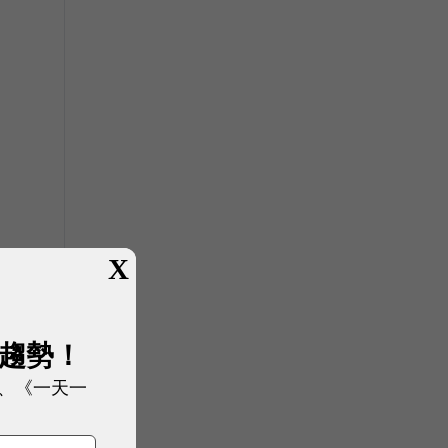
X
登
展趨勢！
、《一天一