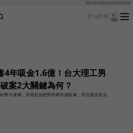
關於我們
廣告合作
內容授權
登入
/
註冊
毒4年吸金1.6億！台大理工男
I破案2大關鍵為何？
約警方逮捕，原因是他經營暗網市場販毒，而且還涉及洗