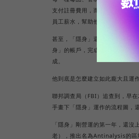
支付註冊費用，而後每一筆成交
員工薪水，幫助他在不到4年就獲
甚至，「隱身」還有自己的支付
身」的帳戶，完成交易後，買家
成。
他到底是怎麼建立如此龐大且運
聯邦調查局（FBI）追查到，早在
手畫下「隱身」運作的流程圖，
「隱身」剛營運的第一年，還沒上
老），推出名為Antinalys