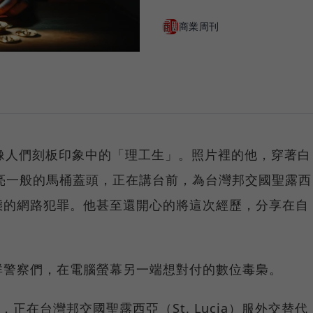
商業周刊
像人們刻板印象中的「理工生」。照片裡的他，穿著白
哥亮一般的馬桶蓋頭，正在講台前，為台灣邦交國聖露西
態的網路犯罪。他甚至還開心的將這次經歷，分享在自
群警察們，在電腦螢幕另一端想對付的數位毒梟。
正在台灣邦交國聖露西亞（St. Lucia）服外交替代