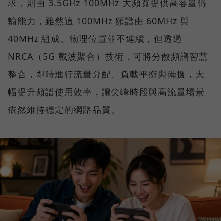
求，則由 3.5GHz 100MHz 大頻寬提供高容量傳
輸能力，雖然這 100MHz 頻譜由 60MHz 與
40MHz 組成、物理位置並不連續，但透過
NRCA（5G 載波聚合）技術，可將分散頻譜智慧
整合，即時進行流量分配、負載平衡與備援，大
幅提升頻譜使用效率，讓尖峰時段與高流量場景
依然維持穩定的網路品質。