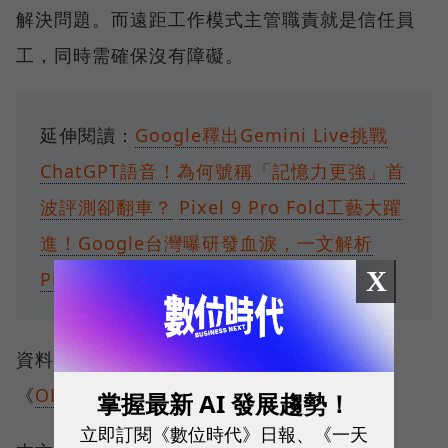
解決問題。而遠距工作模式主管職責就是信任員
工，同時需確保沒有障礙。
延伸閱讀：
Google釋出Gemini Live挑戰
ChatGPT語音！為何號稱「記憶力更強」首
波評測卻翻車？
Pixel 9 Pro Fold工藝大躍
進！Google台灣曝研發血淚，一文解析
X
Pixel 9系列搶市戰略
資料來源：《
QUARTZ
》、《
華爾街日報
》、
《
OBSERVER
》
掌握最新 AI 發展趨勢！
立即訂閱《數位時代》日報、《一天