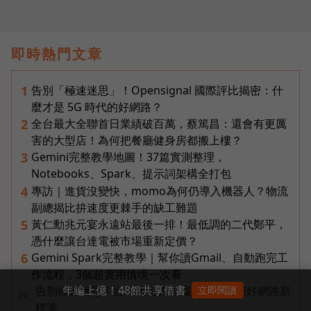
即時熱門文章
告別「極速迷思」！Opensignal 國際評比揭密：什
1
麼才是 5G 時代的好網路？
全台最大全聯首日業績破百萬，蔡篤昌：還會有更厲
2
害的大型店！為何把餐廳健身房都搬上樓？
Gemini完整教學地圖！37篇實測整理，
3
Notebooks、Spark、提示詞架構全打包
專訪｜進貨沒變快，momo為何仍導入機器人？物流
4
副總揭比拚速度更棘手的缺工難題
黃仁勳兆元宴永遠站最後一排！最低調的二代鄭平，
5
憑什麼讓台達電被市場重新定價？
Gemini Spark完整教學｜幫你讀Gmail、自動跑完工
6
作流程，3個超實用情境一次看
年編上億！48館共享借書
告別極速迷思！台灣大哥大奪國際雙冠揭密好網路新
立即閱讀
PR
標準