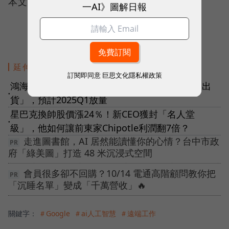
本文初稿為AI編撰，整理．編輯/ 李先泰
一AI》圖解日報
延伸閱讀
訂閱即同意
巨思文化隱私權政策
鴻海Q2淨利大增近60％！承諾GB200「Q4一定出
●
貨」，預計2025Q1放量
星巴克換帥股價漲24％！新CEO獲封「名人堂
●
級」，他如何讓前東家Chipotle利潤翻7倍？
走進圖書館，AI 居然能讀懂你的心情？台中市政
府「綠美圖」打造 48 米沉浸式空間
會員很多卻不回購？10/14 電通高階顧問教你把
「沉睡名單」變成「千萬營收」🔥
關鍵字：
＃Google
＃ai人工智慧
＃遠端工作