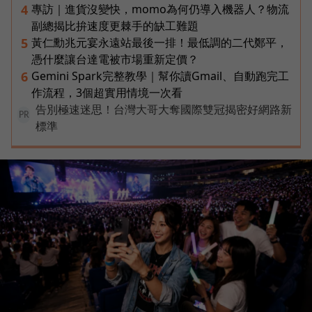
專訪｜進貨沒變快，momo為何仍導入機器人？物流
4
副總揭比拚速度更棘手的缺工難題
黃仁勳兆元宴永遠站最後一排！最低調的二代鄭平，
5
憑什麼讓台達電被市場重新定價？
Gemini Spark完整教學｜幫你讀Gmail、自動跑完工
6
作流程，3個超實用情境一次看
告別極速迷思！台灣大哥大奪國際雙冠揭密好網路新
PR
標準