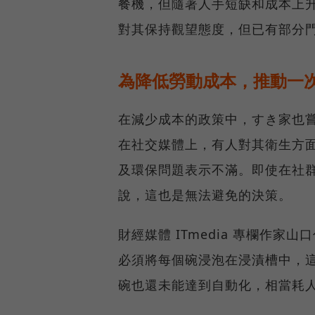
餐機，但隨著人手短缺和成本上
對其保持觀望態度，但已有部分
為降低勞動成本，推動一
在減少成本的政策中，すき家也
在社交媒體上，有人對其衛生方
及環保問題表示不滿。即使在社
說，這也是無法避免的決策。
財經媒體 ITmedia 專欄作
必須將每個碗浸泡在浸漬槽中，
碗也還未能達到自動化，相當耗