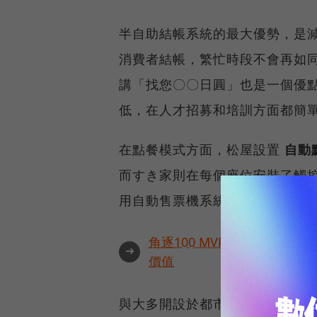
半自助結帳系統的最大優勢，是減
消費者結帳，繁忙時段不會再如
講「找您〇〇日圓」也是一個優
低，在人才招募和培訓方面都簡
在點餐模式方面，松屋設置
自動
而すき家則在每個座位安裝了觸
用自動售票機系統，是すき家的
角逐100 MVP盛典雙重榮
➜
價值
與大多開設於都市內、車站前的