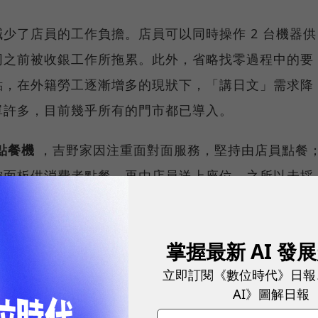
少了店員的工作負擔。店員可以同時操作 2 台機器供
同之前被收銀工作所拖累。此外，省略找零過程中的要
點，在外籍勞工逐漸增多的現狀下，「講日文」需求降
單許多，目前幾乎所有的門市都已導入。
點餐機
，吉野家因注重面對面服務，堅持由店員點餐
控面板供消費者點餐，再由店員送上座位。之所以未採
特別考量。
耀！國際品牌X經理人特別肯定，展現AI時代最具潛力的核心
掌握最新 AI 發
立即訂閱《數位時代》日報
AI》圖解日報
松屋和吉野家不同，すき家郊外街邊門市比例較高，以