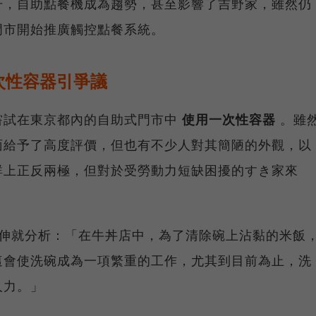
升，自助點餐機成為趨勢，甚至影響了吉野家，雖然仍
門市開始推廣觸控點餐系統。
次性容器引爭議
嘗試在東京都內的自助式門市中
使用一次性容器
。雖
面給予了高度評價，但也有不少人對其簡陋的外觀，以
群上正反兩極，但對於受勞動力短缺困擾的すき家來
家山口伸就分析：「在牛丼店中，為了清除碗上沾黏的米飯
這會使洗碗成為一項繁重的工作，尤其到目前為止，洗
人力。」