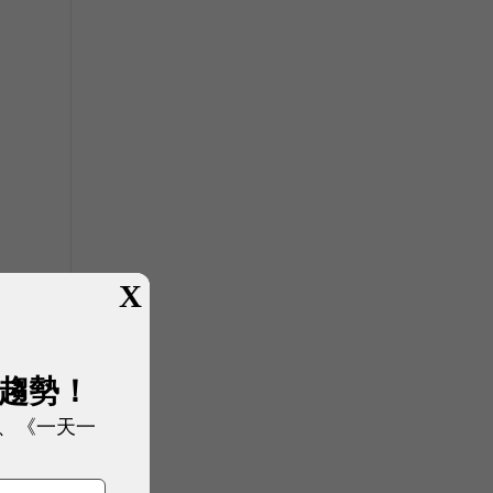
；
X
展趨勢！
、《一天一