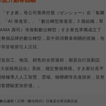
，「すき家」母公司善商控股（ゼンショー）在「集團
」、「AI 推進室」、「數位轉型推進室」3 個組織，幫
AMA 壽司）等推動數位轉型；すき家也單獨成立了
責整個品牌的數位轉型，其中與消費者相關的措施，包
餐等皆相當引人注目。
製造加工、物流、銷售的全部過程，都是自行規劃設
（大規模商品化）系統，穩定整個商模。すき家社長平
們積極導入人工智慧、雲端、物聯網等先進技術，並努
顧客體驗更加舒適。」
、數位趨勢！訂閱《數位時代》日報及社群活動訊息