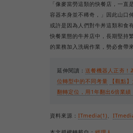
「像麥當勞這類的快餐店，一直
容器本身並不稀奇，」因此山口
或許是因為人們對牛丼這類和食
快餐業態的牛丼店中，長期堅持
的業務加入洗碗作業，勢必會帶
延伸閱讀：
送餐機器人正夯！
位轉型中的不同考量
【觀點】
翻轉定位，用1年翻出6倍業績
資料來源：
ITmedia(1)
、
ITmedi
本文授權轉載自：
經理人