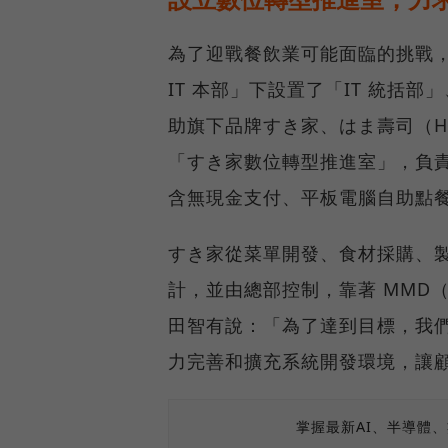
為了迎戰餐飲業可能面臨的挑戰
IT 本部」下設置了「IT 統括部
助旗下品牌すき家、はま壽司（H
「すき家數位轉型推進室」，負
含無現金支付、平板電腦自助點
すき家從菜單開發、食材採購、
計，並由總部控制，靠著 MMD
田智有說：「為了達到目標，我
力完善和擴充系統開發環境，讓
掌握最新AI、半導體