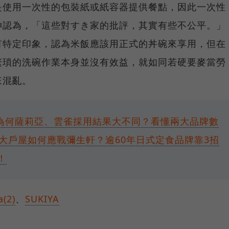
是使用一次性的包裝紙或紙容器提供餐點，因此一次性
伸認為，「這些對すき家的批評，其實有些不公平。」
有特定印象，認為米飯應該用正式的丼碗來享用，但在
繁瑣的洗碗作業本身並沒有效益，就如同若硬要麥當勞
來混亂。
為何薩莉亞、雲雀採用結果大不同？看懂兩大品牌數
大戶屋如何應戰彌生軒？逾60年日式定食品牌靠3招
！
a(2)
、
SUKIYA