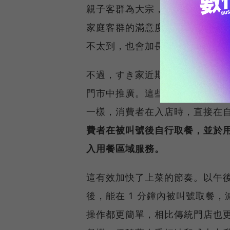
親子客群為大宗，多會共同討論
家庭客群的滿意度，且對帶孩子
不太到，也會加長點餐時間。
不過，すき家近期悄悄翻轉這項
門市中推廣。這些特殊的門市，
一樣，消費者在入店時，直接在
費者在被叫號後自行取餐，並於
入用餐區域服務。
這有效加快了上菜的節奏。以午
後，能在 1 分鐘內被叫號取餐
操作都更簡單，相比傳統門店也