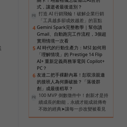
關卡！翊嘉禮儀怎麼做出AI告別
式，讓逝者最後道別？
打造 AI 行銷飛輪！破解企業行銷
PR
「工具越多卻成效越差」的盲點
Gemini Spark完整教學｜幫你讀
4
Gmail、自動跑完工作流程，3個超
實用情境一次看
然
AI 時代的行動生產力：MSI 如何用
5
「理解情境」的 Prestige 14 Flip
AI+ 重新定義商務筆電與 Copilot+
PC？
友達二把手裸辭內幕！彭双浪親邀
6
的接班人為何撕破臉？「落後群
創」成最後稻草？
，
100 MVP 倒數徵件中！創新才是持
PR
續成長的動能，永續才能成就傳奇
不敗的經典➤讓每一步改變被看見