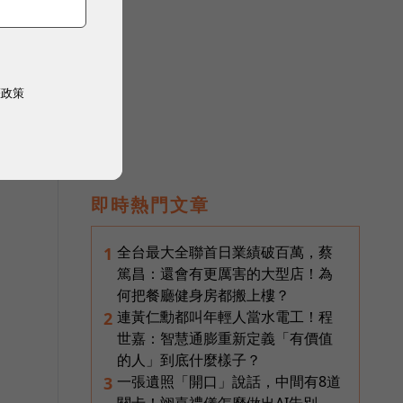
權政策
即時熱門文章
全台最大全聯首日業績破百萬，蔡
1
篤昌：還會有更厲害的大型店！為
何把餐廳健身房都搬上樓？
連黃仁勳都叫年輕人當水電工！程
2
世嘉：智慧通膨重新定義「有價值
的人」到底什麼樣子？
一張遺照「開口」說話，中間有8道
3