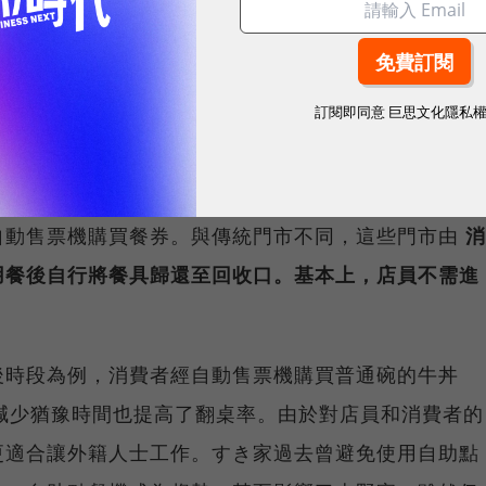
點餐，因此すき家避免使用自動點餐機，確保不會降低
的消費者來說，自動點餐機螢幕位置較高，孩子可能看
訂閱即同意
巨思文化隱私
特色，將自動點餐機與自助服務系統在東京都內的翻新
門上就直接寫有「自助服務」的字樣，並與松屋的門市
自動售票機購買餐券。與傳統門市不同，這些門市由
消
用餐後自行將餐具歸還至回收口。基本上，店員不需進
後時段為例，消費者經自動售票機購買普通碗的牛丼
，減少猶豫時間也提高了翻桌率。由於對店員和消費者的
更適合讓外籍人士工作。すき家過去曾避免使用自助點