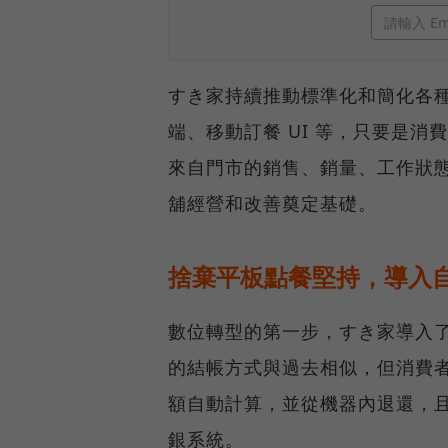
すき家持續推動標準化和簡化各
端、移動訂餐 UI 等，只要是
來自門市的銷售、銷量、工作狀
舖經營和改善奠定基礎。
捨棄平板點餐堅持，導入
數位轉型的第一步，すき家導入
的結帳方式與過去相似，但消費
額自動計算，並從機器內退還，且系
銀系統。