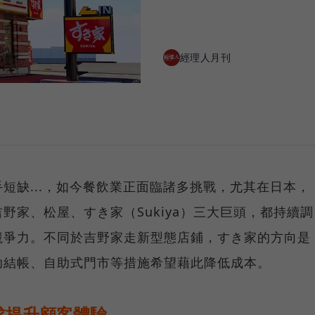
經理人月刊
短缺...，如今餐飲業正面臨諸多挑戰，尤其在日本，
野家、松屋、すき家（Sukiya）三大巨頭，都持續調
競爭力。不同於吉野家走新型態店鋪，すき家的方向是
助結帳、自助式門市等措施希望藉此降低成本。
求提升顧客體驗