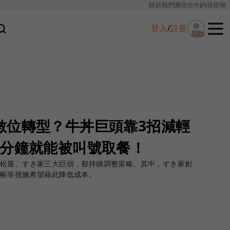
關於我們
廣告合作
內容授權
登入
/
註冊
數位轉型？牛丼巨頭靠3招減輕
1分鐘就能被叫號取餐！
、松屋、すき家三大巨頭，都持續調整策略。其中，すき家創
結帳等措施希望藉此降低成本。