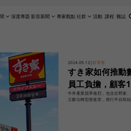
聞
深度專題
影音新聞
專家觀點
社群
活動
課程
雜誌
2024.09.12
|
新零售
すき家如何推動
員工負擔，顧客
牛丼產業競爭激烈，包含吉野家
立數位轉型推進室，推行半自助