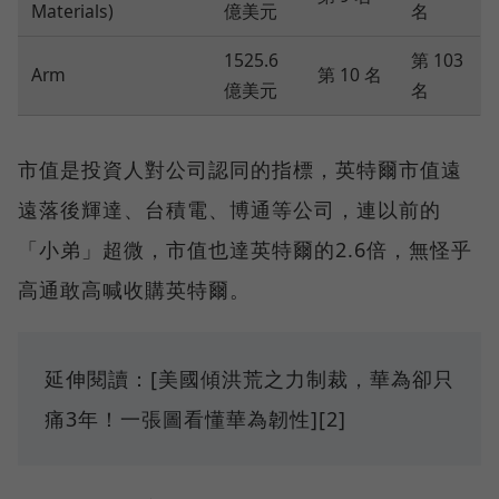
Materials)
億美元
名
1525.6
第 103
Arm
第 10 名
億美元
名
市值是投資人對公司認同的指標，英特爾市值遠
遠落後輝達、台積電、博通等公司，連以前的
「小弟」超微，市值也達英特爾的2.6倍，無怪乎
高通敢高喊收購英特爾。
延伸閱讀：[美國傾洪荒之力制裁，華為卻只
痛3年！一張圖看懂華為韌性][2]