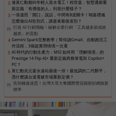
連黃仁勳都叫年輕人當水電工！程世嘉：智慧通膨重
2
新定義「有價值的人」到底什麼樣子？
一張遺照「開口」說話，中間有8道關卡！翊嘉禮儀
3
怎麼做出AI告別式，讓逝者最後道別？
打造 AI 行銷飛輪！破解企業行銷「工具越多卻成效
PR
越差」的盲點
Gemini Spark完整教學｜幫你讀Gmail、自動跑完工
4
作流程，3個超實用情境一次看
AI 時代的行動生產力：MSI 如何用「理解情境」的
5
Prestige 14 Flip AI+ 重新定義商務筆電與 Copilot+
PC？
黃仁勳兆元宴永遠站最後一排！最低調的二代鄭平，
6
憑什麼讓台達電被市場重新定價？
告別極速迷思！台灣大哥大奪國際雙冠揭密好網路新
PR
標準