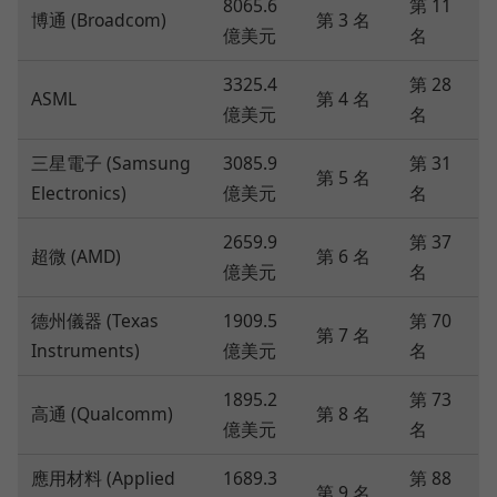
8065.6
第 11
博通 (Broadcom)
第 3 名
億美元
名
3325.4
第 28
ASML
第 4 名
億美元
名
三星電子 (Samsung
3085.9
第 31
第 5 名
Electronics)
億美元
名
2659.9
第 37
超微 (AMD)
第 6 名
億美元
名
德州儀器 (Texas
1909.5
第 70
第 7 名
Instruments)
億美元
名
1895.2
第 73
高通 (Qualcomm)
第 8 名
億美元
名
應用材料 (Applied
1689.3
第 88
第 9 名