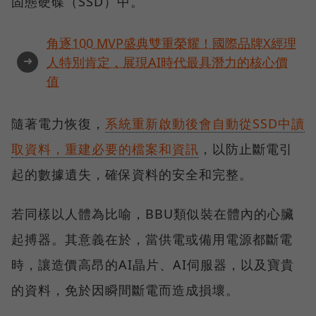
固態硬碟（SSD）中。
角逐100 MVP盛典雙重榮耀！國際品牌X經理
➜
人特別肯定，展現AI時代最具潛力的核心價
值
隨著電力恢復，
系統重新啟動後會自動從SSD中讀
取資料，重建必要的檔案和資訊
，以防止斷電引
起的數據遺失，確保資料的安全和完整。
若同樣以人體為比喻，BBU類似裝在體內的心臟
起搏器。其意義在於，當供電或備用電源都斷電
時，讓造價高昂的AI晶片、AI伺服器，以及寶貴
的資料，免於因瞬間斷電而造成損壞。