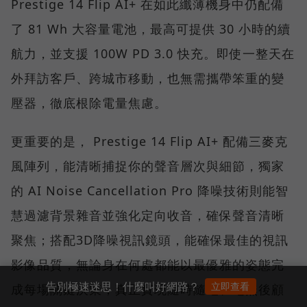
Prestige 14 Flip AI+ 在如此纖薄機身中仍配備
了 81 Wh 大容量電池，最高可提供 30 小時的續
航力，並支援 100W PD 3.0 快充。即使一整天在
外拜訪客戶、跨城市移動，也無需攜帶笨重的變
壓器，徹底根除電量焦慮。
更重要的是， Prestige 14 Flip AI+ 配備三麥克
風陣列，能清晰捕捉你的聲音層次與細節，獨家
的 AI Noise Cancellation Pro 降噪技術則能智
慧過濾背景雜音並強化定向收音，確保聲音清晰
聚焦；搭配3D降噪視訊鏡頭，能確保最佳的視訊
影像品質，無論身在何處都能以最優雅的姿態完
告別極速迷思！什麼叫好網路？
立即查看
成每場關鍵決策，真正實現隨時隨地、毫無後顧