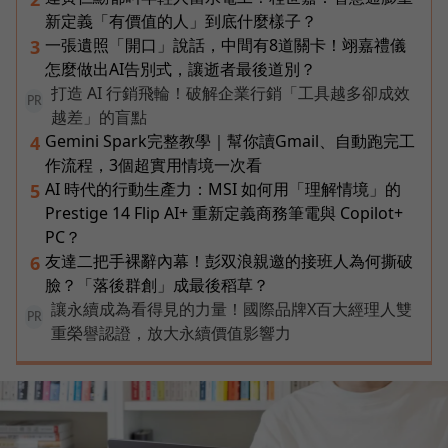
新定義「有價值的人」到底什麼樣子？
一張遺照「開口」說話，中間有8道關卡！翊嘉禮儀
3
怎麼做出AI告別式，讓逝者最後道別？
打造 AI 行銷飛輪！破解企業行銷「工具越多卻成效
PR
越差」的盲點
Gemini Spark完整教學｜幫你讀Gmail、自動跑完工
4
作流程，3個超實用情境一次看
AI 時代的行動生產力：MSI 如何用「理解情境」的
5
Prestige 14 Flip AI+ 重新定義商務筆電與 Copilot+
PC？
友達二把手裸辭內幕！彭双浪親邀的接班人為何撕破
6
臉？「落後群創」成最後稻草？
讓永續成為看得見的力量！國際品牌X百大經理人雙
PR
重榮譽認證，放大永續價值影響力