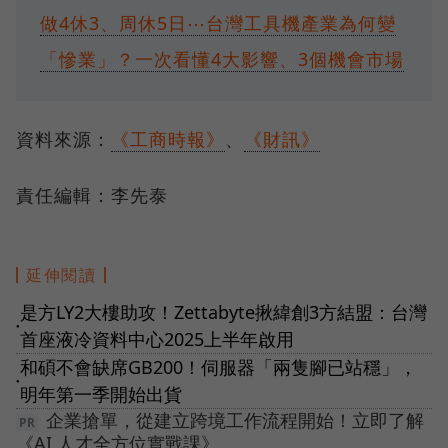
做4休3、周休5日⋯台灣工具機產業為何變
「慘業」？一次看懂4大影響、3個機會市場
資料來源：
《工商時報》
、
《財訊》
責任編輯：李先泰
延伸閱讀
是方LY2大樓助攻！Zettabyte揪緯創3方結盟：台灣
●
首座液冷資料中心2025上半年啟用
和碩不會缺席GB200！伺服器「兩隻腳已站穩」，
●
明年第一季開始出貨
企業搶單，從建立跨境工作流程開始！立即了解
《AI 人才全方位實戰課》