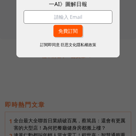
一AI》圖解日報
訂閱即同意
巨思文化隱私權政策
往下滑看下一篇文章
即時熱門文章
全台最大全聯首日業績破百萬，蔡篤昌：還會有更厲
1
害的大型店！為何把餐廳健身房都搬上樓？
連黃仁勳都叫年輕人當水電工！程世嘉：智慧通膨重
2