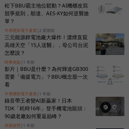
松下BBU霸主地位鬆動？AI機櫃改寫
競爭規則，順達、AES-KY如何逆襲搶
單？
半導體與電子產業
|
2 星期前
三元能源鋰電池廠大爆炸！濃煙直竄
高雄天空「15人送醫」，母公司台泥
怎麼說？
時事焦點
|
1 年前
影片｜BBU是什麼？為何輝達GB300
需要「備援電力」？BBU概念股一次
看
半導體與電子產業
|
1 年前
錄音帶王者變AI新贏家！日本
TDK「耗時16年」登手機電池龍頭：
90歲老廠如何重返巔峰？
商業經營
|
1 年前