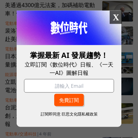
美通過4300億元法案，加碼補助電動
車！但這個魔鬼細節讓車廠都皺眉
X
電動車/交通科技
|
3 年前
裴洛西訪台後續效應？寧德時代宣布
赴美國設廠計畫延宕
電動車/交通科技
|
4 年前
掌握最新 AI 發展趨勢！
日本東北大3D列印鈉電池，性能高容
立即訂閱《數位時代》日報、《一天
量擴增4倍，百次充放後仍有8成容量
一AI》圖解日報
能源環保
|
4 年前
立凱電授權ICL磷磷酸鐵鋰材料，助攻
電池儲能發展
電動車/交通科技
|
4 年前
台泥旗下能元科技結盟英電動車新
訂閱即同意
巨思文化隱私權政策
創，超高功率三元鋰電池國際賽傳捷
報
電動車/交通科技
|
4 年前