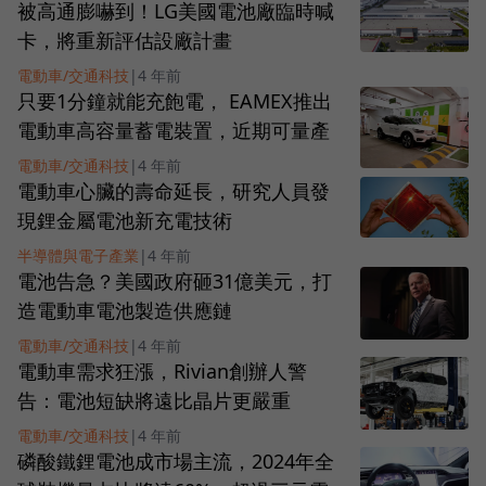
被高通膨嚇到！LG美國電池廠臨時喊
卡，將重新評估設廠計畫
電動車/交通科技
|
4 年前
只要1分鐘就能充飽電， EAMEX推出
電動車高容量蓄電裝置，近期可量產
電動車/交通科技
|
4 年前
電動車心臟的壽命延長，研究人員發
現鋰金屬電池新充電技術
半導體與電子產業
|
4 年前
電池告急？美國政府砸31億美元，打
造電動車電池製造供應鏈
電動車/交通科技
|
4 年前
電動車需求狂漲，Rivian創辦人警
告：電池短缺將遠比晶片更嚴重
電動車/交通科技
|
4 年前
磷酸鐵鋰電池成市場主流，2024年全