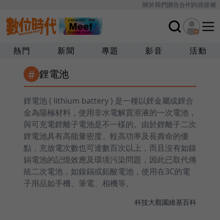
關於我們
廣告合作
內容授權
熱門
新聞
專題
影音
活動
#
鋰電池
鋰電池 ( lithium battery ) 是一種以鋰金屬或鋰合
金為陽極材料，使用非水電解質溶液的一次電池，
與可充電鋰離子電池是不一樣的。由於鋰離子二次
鋰電池具有高能量密度、較高功率及長壽命的優
點，充放電次數也可達數百次以上，而且沒有如鎳
鎘電池的記憶效應及環境污染問題，因此已取代傳
統二次電池，如鎳鎘或鉛酸電池，使用在3C的電
子用品如手機、筆電、相機等。
科技大觀園
維基百科