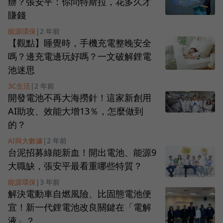
辦？張安平：你問特斯拉，花多久才
賺錢
能源環保
|
2 年前
【觀點】睡覺時，手機充電整晚安全
嗎？邊充電邊玩好嗎？一文破解鋰電
池迷思
3C生活
|
2 年前
開發電池不再大海撈針！這家新創用
AI助攻、效能大增13％，怎麼做到
的？
AI與大數據
|
2 年前
台泥招募綠能新血！開出電池、能源9
大職缺，張安平最看重哪些特質？
能源環保
|
3 年前
解決電動車自燃風險、比固態電池便
宜！新一代鋰電池改良關鍵在「電解
液」？