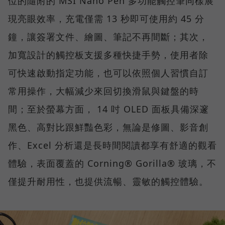
位的隨附的 MSI Nano Pen 多功能觸控筆同樣展
現亮眼效率，充電僅需 13 秒即可使用約 45 分
鐘，讓簽署文件、繪圖、筆記不再間斷；其次，
加寬設計的觸控板支援多種快捷手勢，使用者除
可快速啟動指定功能，也可以依照個人習慣自訂
常用操作，大幅減少來回切換滑鼠與鍵盤的時
間；至於螢幕方面， 14 吋 OLED 面板具備深邃
黑色、高對比跟鮮豔色彩，無論是修圖、影音創
作、Excel 分析還是長時間閱讀都享有舒適的觀看
體驗，表面覆蓋的 Corning® Gorilla® 玻璃，不
僅提升耐用性，也提供流暢、靈敏的觸控體驗。