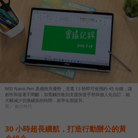
MSI Nano Pen 具備快充優勢，充電 13 秒即可使用約 45 分鐘，讓
創作與簽署不間斷；加寬觸控板則支援快捷手勢與個人化自訂，能
大幅減少切換鍵鼠的時間，效率全面提升。
圖／ 數位時代
30 小時超長續航，打造行動辦公的黃