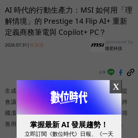
AI 時代的行動生產力：MSI 如何用「理
解情境」的 Prestige 14 Flip AI+ 重新
定義商務筆電與 Copilot+ PC？
sponsored by
2026.07.31
|
3C生活
微星科技
分享
X
生成式人工智慧技術正以驚人速度滲透職場，從
會議記錄、文件撰寫、資料搜尋、內容創作到跨
國溝通，每位知識工作者都開始思考：「我懂得
掌握最新 AI 發展趨勢！
善用 AI 嗎？我的硬體跟得上生產力轉型嗎？」
立即訂閱《數位時代》日報、《一天