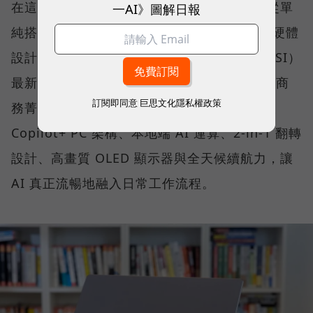
在這樣的氛圍下，市場對 AI PC 的期待，已從單
一AI》圖解日報
純搭載最新處理器，擴展到如何將 AI 算力、硬體
設計與真實使用情境無縫整合。微星科技（MSI）
最新推出的 Prestige 14 Flip AI+，正是專為商
訂閱即同意
巨思文化隱私權政策
務菁英與專業人士打造的解方。它結合了微軟
Copilot+ PC 架構、本地端 AI 運算、2-in-1 翻轉
設計、高畫質 OLED 顯示器與全天候續航力，讓
AI 真正流暢地融入日常工作流程。