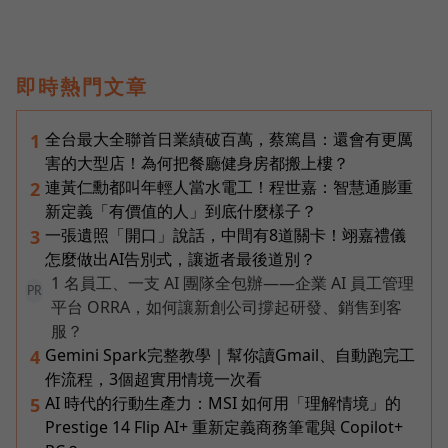
即時熱門文章
全台最大全聯首日業績破百萬，蔡篤昌：還會有更厲
1
害的大型店！為何把餐廳健身房都搬上樓？
連黃仁勳都叫年輕人當水電工！程世嘉：智慧通膨重
2
新定義「有價值的人」到底什麼樣子？
一張遺照「開口」說話，中間有8道關卡！翊嘉禮儀
3
怎麼做出AI告別式，讓逝者最後道別？
1 名員工、一支 AI 團隊全包辦——企業 AI 員工管理
PR
平台 ORRA，如何讓新創公司撐起研發、銷售到客
服？
Gemini Spark完整教學｜幫你讀Gmail、自動跑完工
4
作流程，3個超實用情境一次看
AI 時代的行動生產力：MSI 如何用「理解情境」的
5
Prestige 14 Flip AI+ 重新定義商務筆電與 Copilot+