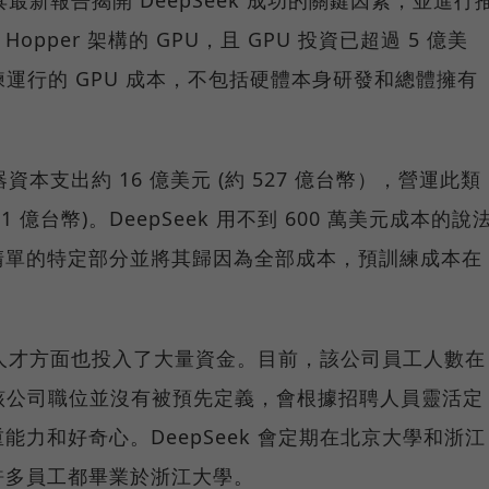
1 日 出具最新報告揭開 DeepSeek 成功的關鍵因素，並進行
塊 Hopper 架構的 GPU，且 GPU 投資已超過 5 億美
練運行的 GPU 成本，不包括硬體本身研發和總體擁有
器資本支出約 16 億美元 (約 527 億台幣），營運此類
11 億台幣)。DeepSeek 用不到 600 萬美元成本的說
清單的特定部分並將其歸因為全部成本，預訓練成本在
尋找人才方面也投入了大量資金。目前，該公司員工人數在
。該公司職位並沒有被預先定義，會根據招聘人員靈活定
力和好奇心。DeepSeek 會定期在北京大學和浙江
許多員工都畢業於浙江大學。