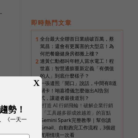
一
即時熱門文章
全台最大全聯首日業績破百萬，蔡
1
篤昌：還會有更厲害的大型店！為
何把餐廳健身房都搬上樓？
連黃仁勳都叫年輕人當水電工！程
2
世嘉：智慧通膨重新定義「有價值
的人」到底什麼樣子？
X
一張遺照「開口」說話，中間有8道
3
關卡！翊嘉禮儀怎麼做出AI告別
式，讓逝者最後道別？
打造 AI 行銷飛輪！破解企業行銷
展趨勢！
PR
「工具越多卻成效越差」的盲點
、《一天一
Gemini Spark完整教學｜幫你讀
4
Gmail、自動跑完工作流程，3個超
每
實用情境一次看