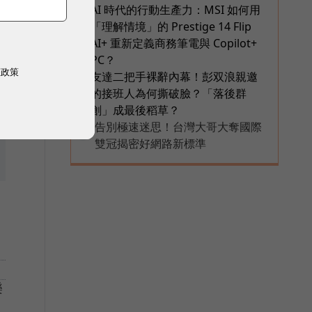
AI 時代的行動生產力：MSI 如何用
5
「理解情境」的 Prestige 14 Flip
AI+ 重新定義商務筆電與 Copilot+
PC？
權政策
友達二把手裸辭內幕！彭双浪親邀
6
的接班人為何撕破臉？「落後群
創」成最後稻草？
告別極速迷思！台灣大哥大奪國際
PR
雙冠揭密好網路新標準
樂