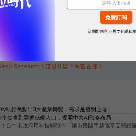
GPT 突破 1500 萬則花了 244 天，DeepSeek 增速
仍名列蘋果應用商店 157 個國家的第一名。
訂閱即同意
巨思文化隱私
mini反擊DeepSeek，免費用戶也能用！特色、效能一
Deep Research！這是什麼？厲害在哪？
plexity執行長點出3大產業轉變：需求是發明之母！
秦始皇焚書到驅逐低端人口，揭開中共AI戰略布局
房！台中市政府用科技與陪伴，讓市民隨手就能享受閱讀