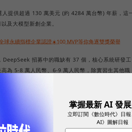
人提供超過 130 萬美元 (約 4284 萬台幣) 年薪，這
司以及大模型新創企業。
球永續指標企業認證☀️100 MVP等你角逐雙獎榮譽
DeepSeek 招募中的職缺有 37 個，核心系統研發工
為 5-8 萬人民幣、6-9 萬人民幣，除實習生其他職
不依賴外部方或供應商，運作自己的資料中心，不依賴外部
掌握最新 AI 發
多領域，使他們能夠跨堆疊進行創新。
立即訂閱《數位時代》日報
AI》圖解日報
品榜上周五發布的數據，上線 18 天的 DeepSeek 的