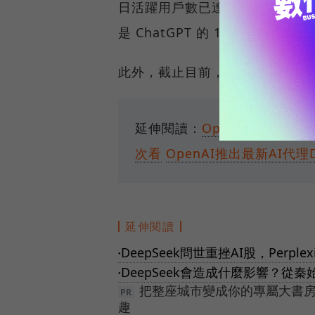
日活躍用戶數已達 1500 萬，Chat
是 ChatGPT 的 13 倍。
此外，截止目前，DeepSeek 
延伸閱讀：
OpenAI推o3-
次看
OpenAI推出最新AI代理
延伸閱讀
DeepSeek問世重挫AI股，Per
●
DeepSeek會造成什麼影響？從
●
把整座城市變成你的專屬大書
趣