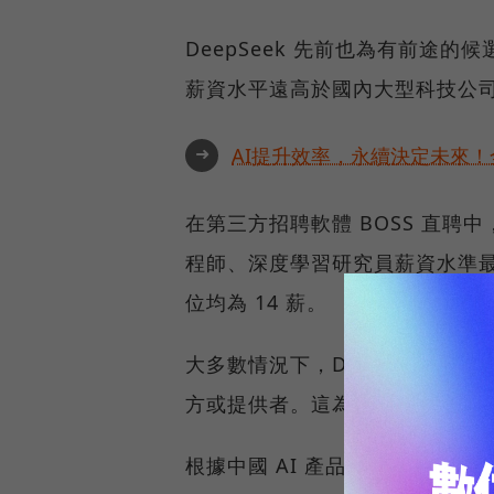
DeepSeek 先前也為有前途的候選
薪資水平遠高於國內大型科技公
➜
AI提升效率，永續決定未來！全
在第三方招聘軟體 BOSS 直聘中，
程師、深度學習研究員薪資水準最高
位均為 14 薪。
大多數情況下，DeepSeek 
方或提供者。這為實驗開闢了更
根據中國 AI 產品分析平台 AI 產