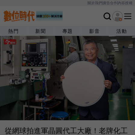
關於我們
廣告合作
內容授權
熱門
新聞
專題
影音
活動
從網球拍進軍晶圓代工大廠！老牌化工