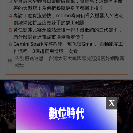
全台最大全聯首日業績破百萬，蔡篤昌：還會有更厲
3
害的大型店！為何把餐廳健身房都搬上樓？
專訪｜進貨沒變快，momo為何仍導入機器人？物流
4
副總揭比拚速度更棘手的缺工難題
黃仁勳兆元宴永遠站最後一排！最低調的二代鄭平，
5
憑什麼讓台達電被市場重新定價？
Gemini Spark完整教學｜幫你讀Gmail、自動跑完工
6
作流程，3個超實用情境一次看
告別極速迷思！台灣大哥大奪國際雙冠揭密好網路新
PR
標準
X