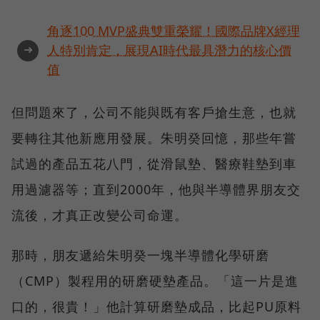
角逐100 MVP盛典雙重榮耀！國際品牌X經理
➜
人特別肯定，展現AI時代最具潛力的核心價
值
但問題來了，公司不能與既有客戶搶生意，也就
要轉往其他新應用發展。朱明癸回憶，那些年嘗
試過的產品五花八門，從滑鼠墊、醫療鞋墊到車
用過濾器等；直到2000年，他與半導體界朋友交
流後，才真正改變公司命運。
那時，朋友遞給朱明癸一塊半導體化學研磨
（CMP）製程用的研磨硬墊產品。「這一片是進
口的，很貴！」他計算研磨墊成品，比起PU原料