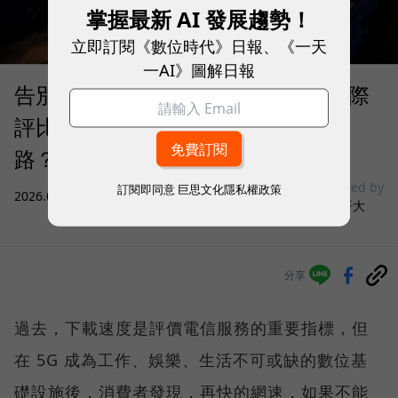
掌握最新 AI 發展趨勢！
立即訂閱《數位時代》日報、《一天
一AI》圖解日報
告別「極速迷思」！Opensignal 國際
評比揭密：什麼才是 5G 時代的好網
路？
sponsored by
訂閱即同意
巨思文化隱私權政策
2026.08.03
|
3C生活
台灣大哥大
分享
過去，下載速度是評價電信服務的重要指標，但
在 5G 成為工作、娛樂、生活不可或缺的數位基
礎設施後，消費者發現，再快的網速，如果不能