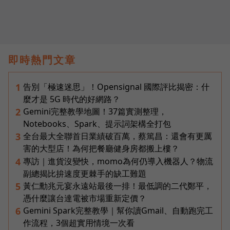
即時熱門文章
告別「極速迷思」！Opensignal 國際評比揭密：什
1
麼才是 5G 時代的好網路？
Gemini完整教學地圖！37篇實測整理，
2
Notebooks、Spark、提示詞架構全打包
全台最大全聯首日業績破百萬，蔡篤昌：還會有更厲
3
害的大型店！為何把餐廳健身房都搬上樓？
專訪｜進貨沒變快，momo為何仍導入機器人？物流
4
副總揭比拚速度更棘手的缺工難題
黃仁勳兆元宴永遠站最後一排！最低調的二代鄭平，
5
憑什麼讓台達電被市場重新定價？
Gemini Spark完整教學｜幫你讀Gmail、自動跑完工
6
作流程，3個超實用情境一次看