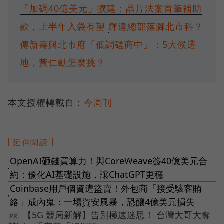
「加碼40億美元」擴建：晶片法案首筆補助
款，上半年入袋有望
輝達總部落腳北市科？
傳新壽與北市府「低調磋商中」：5大候選
地，黃仁勳怎麼挑？
本文授權轉載自：
今周刊
延伸閱讀
OpenAI砸錢買算力！與CoreWeave簽40億美元合
●
約：優化AI基礎設施，讓ChatGPT更穩
Coinbase用戶個資遭盜賣！外包商「接受駭客賄
●
絡」成內鬼：一場資安風暴，恐釀4億美元損失
【5G 競局新解】告別極速迷思！ 台灣大哥大奪