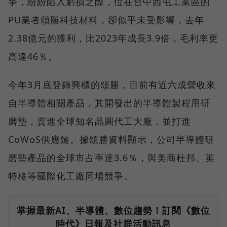
爭，紛紛陷入虧損之際，位在台中西屯工業區的
PU業者頌勝科技材料，卻似乎未受影響，去年
2.38億元的獲利，比2023年成長3.9倍，毛利率更
高達46％。
今年3月底登錄興櫃的頌勝，目前有近六成營收來
自半導體相關產品，其開發出的半導體製程用研
磨墊，賣進全球知名晶圓代工大廠，並打進
CoWoS供應鏈。據頌勝資料顯示，公司半導體研
磨墊產品的全球市占率達3.6％，與美商杜邦、英
特格等國際化工廠同場競爭。
掌握最新AI、半導體、數位趨勢！訂閱《數位
時代》日報及社群活動訊息