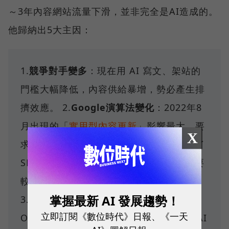
～3年內容網站流量下滑，並非完全是AI造成的。
他歸納出5大主因：
1.
競爭對手變多
：現在用 AI 寫文、架站的
門檻大幅降低，內容供給暴增，勢必產生排
擠效應。 2.
Google演算法變化
：2022年8
月出現的「
實用型內容更新
」影響最大，要
X
求內容供應商提供的內容要實用、避免為了
SEO做內容，且它的懲罰是全站性質，需要
較長的回復時間。
掌握最新 AI 發展趨勢！
3.
Google的零點擊搜尋
：包含AI
立即訂閱《數位時代》日報、《一天
Overviews和未來的AI Mode，資料顯示AI