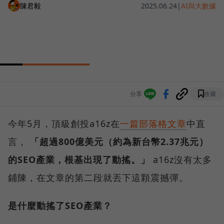
陳君毅
2025.06.24
|
AI與大數據
分享
收藏
今年5月，頂級創投a16z在
一篇部落格文章
中直
言，
「超過800億美元（約為新台幣2.37兆元）
的SEO產業，根基出現了動搖。」
a16z沒有太多
鋪陳，在文章的第二段就丟下這顆震撼彈。
是什麼動搖了SEO產業？