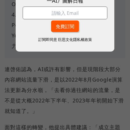
一AI》圖解日報
Overviews讓流量掉了3成。
4.
其他AI聊天機器人
：包含ChatGPT、
Perplexity的衝擊。 5.
影音平台分食
：
YouTube、TikTok等平台搶佔使用者注意
訂閱即同意
巨思文化隱私權政策
力。
連啓佑認為，AI或許有影響，但是現階段大部分
內容網站流量下滑，是以2022年8月Google演算
法更新為分水嶺，「去看你過往網站的流量，是
不是從大概2022年下半年、2023年年初開始下滑
就知道了。」
面對這樣的轉變，他提出具體建議：「成立主題