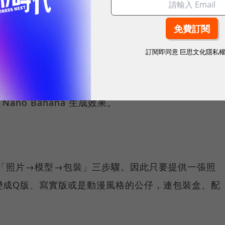
訂閱即同意
巨思文化隱私
rate Images，並選擇gemini-2.5-flash模型。
ano Banana 生成效果。
是「照片→模型→包裝」三步驟。因此只要提供一張照
變成Q版、寫實版或是動漫風格的公仔，連包裝盒、配