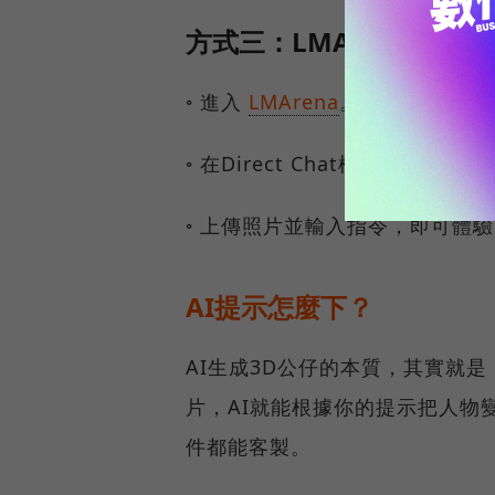
方式三：LMArena 網站
◦ 進入
LMArena
。
◦ 在Direct Chat模式下點擊Gene
◦ 上傳照片並輸入指令，即可體驗 N
AI提示怎麼下？
AI生成3D公仔的本質，其實就
片，AI就能根據你的提示把人物
件都能客製。