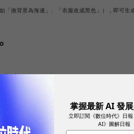
（如「換背景為海邊」、「衣服改成黑色」），即可生
o
Flash Image Preview」（Nano Banana）。
球永續指標企業認證☀️100 MVP等你角逐雙獎榮譽
掌握最新 AI 發
pt），如「將角色變成 1/7 比例的公仔，放在電腦桌
立即訂閱《數位時代》日報
AI》圖解日報