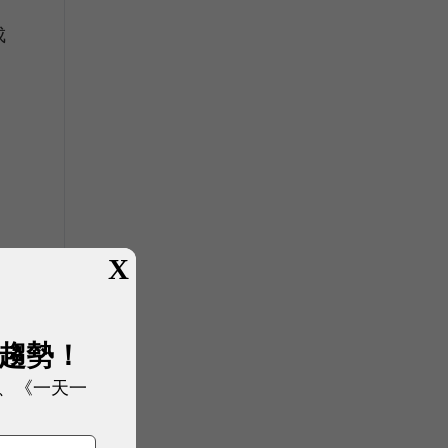
成
X
展趨勢！
、《一天一