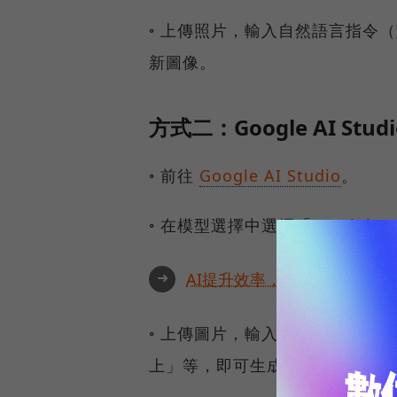
◦ 上傳照片，輸入自然語言指令
新圖像。
方式二：Google AI Studi
◦ 前往
Google AI Studio
。
◦ 在模型選擇中選擇「Gemini 2.5 
➜
AI提升效率，永續決定未來！全
◦ 上傳圖片，輸入提示詞（Prom
上」等，即可生成目標圖片。