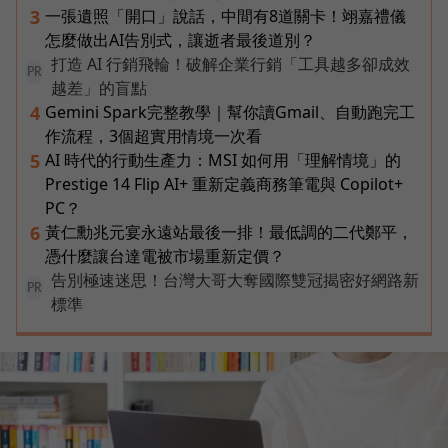
一張遺照「開口」說話，中間有8道關卡！翊嘉禮儀
3
怎麼做出AI告別式，讓逝者最後道別？
打造 AI 行銷飛輪！破解企業行銷「工具越多卻成效
PR
越差」的盲點
Gemini Spark完整教學｜幫你讀Gmail、自動跑完工
4
作流程，3個超實用情境一次看
AI 時代的行動生產力：MSI 如何用「理解情境」的
5
Prestige 14 Flip AI+ 重新定義商務筆電與 Copilot+
PC？
黃仁勳兆元宴永遠站最後一排！最低調的二代鄭平，
6
憑什麼讓台達電被市場重新定價？
告別極速迷思！台灣大哥大奪國際雙冠揭密好網路新
PR
標準