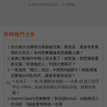
本網站內容未經允許，不得轉載。
即時熱門文章
全台最大全聯首日業績破百萬，蔡篤昌：還會有更厲
1
害的大型店！為何把餐廳健身房都搬上樓？
連黃仁勳都叫年輕人當水電工！程世嘉：智慧通膨重
2
新定義「有價值的人」到底什麼樣子？
一張遺照「開口」說話，中間有8道關卡！翊嘉禮儀
3
怎麼做出AI告別式，讓逝者最後道別？
1 名員工、一支 AI 團隊全包辦——企業 AI 員工管理
PR
平台 ORRA，如何讓新創公司撐起研發、銷售到客
服？
Gemini Spark完整教學｜幫你讀Gmail、自動跑完工
4
作流程，3個超實用情境一次看