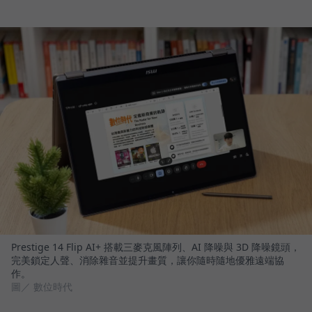
Prestige 14 Flip AI+ 搭載三麥克風陣列、AI 降噪與 3D 降噪鏡頭，
完美鎖定人聲、消除雜音並提升畫質，讓你隨時隨地優雅遠端協
作。
圖／ 數位時代