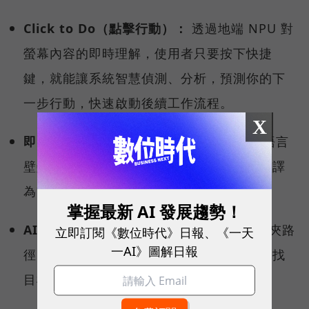
Click to Do（點擊行動）：
透過地端 NPU 對
螢幕內容的即時理解，使用者只要按下快捷
鍵，就能讓系統智慧偵測、分析，預測你的下
一步行動，快速啟動後續工作流程。
X
即時字幕翻譯（Live Captions）：
打破語言
壁壘，跨國視訊會議時，即時將多國語言翻譯
為繁體中文。
掌握最新 AI 發展趨勢！
AI 智慧搜尋：
不需要精確記住檔名或資料夾路
立即訂閱《數位時代》日報、《一天
一AI》圖解日報
徑，用自然語言就能從茫茫資料海中精準查找
目標檔案。