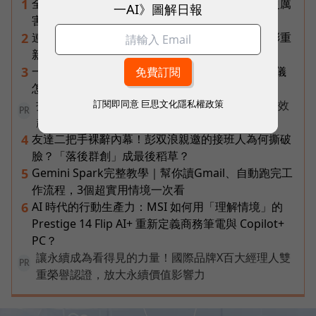
全台最大全聯首日業績破百萬，蔡篤昌：還會有更厲
1
一AI》圖解日報
害的大型店！為何把餐廳健身房都搬上樓？
連黃仁勳都叫年輕人當水電工！程世嘉：智慧通膨重
2
新定義「有價值的人」到底什麼樣子？
一張遺照「開口」說話，中間有8道關卡！翊嘉禮儀
3
怎麼做出AI告別式，讓逝者最後道別？
訂閱即同意
巨思文化隱私權政策
打造 AI 行銷飛輪！破解企業行銷「工具越多卻成效
PR
越差」的盲點
友達二把手裸辭內幕！彭双浪親邀的接班人為何撕破
4
臉？「落後群創」成最後稻草？
Gemini Spark完整教學｜幫你讀Gmail、自動跑完工
5
作流程，3個超實用情境一次看
AI 時代的行動生產力：MSI 如何用「理解情境」的
6
Prestige 14 Flip AI+ 重新定義商務筆電與 Copilot+
PC？
讓永續成為看得見的力量！國際品牌X百大經理人雙
PR
重榮譽認證，放大永續價值影響力