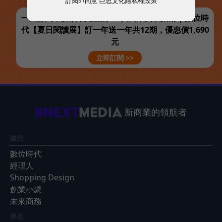
訂閱即同意
巨思文化隱私權政策
一鍵訂閱，解鎖最完整的 AI 與商業實戰指南 | 數位時
代【夏日閱讀展】訂一年送一年共12期，優惠價1,690
元
立即訂閱 >>
新商業的領航者
媒體
數位時代
經理人
Shopping Design
創業小聚
未來商務
學習