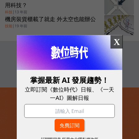
用科技？
科技
|
13 年前
機房裝貨櫃載了就走 外太空也能辦公
技能
|
19 年前
X
追蹤我們
掌握最新 AI 發展趨勢！
立即訂閱《數位時代》日報、《一天
一AI》圖解日報