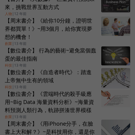
來，挑戰世界互動方式
人物
|
12 年前
【周末書介】《給你10分鐘，證明世
界都買單！》~用3個月，給你實現夢
想的機會！
創業
|
13 年前
【數位書介】 行為的藝術~避免當個蠢
蛋的最佳指南
科技
|
13 年前
【數位書介】《自造者時代》：踏進
上帝無中生有的領域
科技
|
13 年前
【數位書介】《雲端時代的殺手級應
用~Big Data 海量資料分析》~海量資
料預測人類行為，軌跡拼湊世界模樣
創業
|
13 年前
【周末書介】《用iPhone分手，在臉
書上大和解？》~是科技用你，還是你