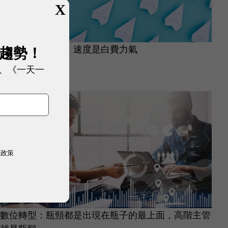
X
方向與團隊錯了，速度是白費力氣
展趨勢！
、《一天一
產業創新
|
6 年前
權政策
數位轉型：瓶頸都是出現在瓶子的最上面，高階主管