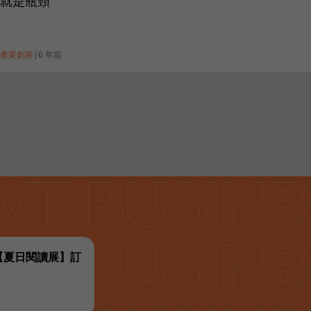
就是瓶頸
產業創新
|
6 年前
代【夏日閱讀展】訂