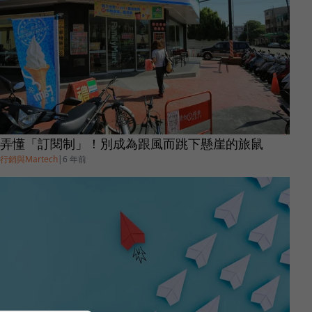
弄懂「訂閱制」！別成為跟風而跳下懸崖的旅鼠
行銷與Martech
|
6 年前