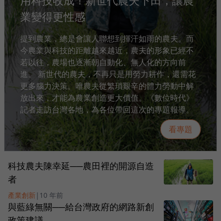
用科技收成！新世代農夫下田，讓農
業變得更性感
提到農業，總是會讓人聯想到揮汗如雨的農夫。而
今農業與科技的距離越來越近，農夫的形象已經不
若以往，農場也逐漸朝自動化、無人化的方向前
進。 新世代的農夫，不再只是用勞力耕作，還需花
更多腦力決策。唯農夫從繁瑣艱辛的體力勞動中解
放出來，才能為農業創造更大價值。《數位時代》
記者走訪台灣各地，為各位帶回這次的專題報導。
看專題
科技農夫陳幸延──農田裡的開源自造
者
產業創新
|
10 年前
與藍綠無關──給台灣政府的網路新創
政策建議