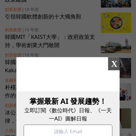
創新創業
|
10 年前
引領韓國軟體創新的十大獨角獸
創新創業
|
10 年前
韓國MIT「KAIST大學」：政府政策支
持，學術創業大門敞開
創新創業
|
10 年前
韓國行動社交服務之王：Daum
X
Kakao
金融科技
|
10 年前
朴槿惠的韓國經濟哲學：如太陽系運
作的創造型經濟模式
掌握最新 AI 發展趨勢！
創新創業
|
10 年前
立即訂閱《數位時代》日報、《一天
冰公主朴槿惠：不廢除不適用的法
一AI》圖解日報
律，也是犯罪行為
人物
|
10 年前