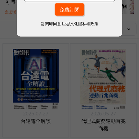
可畏又可敬的競爭對手──雙面韓國
創新創業
|
10 年前
訂閱即同意
巨思文化隱私權政策
雜誌列表
年份
2026-07-27
2026-05-27
台達電全解讀
代理式商務連動百兆
商機