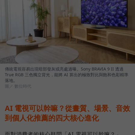
傳統電視容易出現暗部發灰或亮處過曝。Sony BRAVIA 9 II 透過
True RGB 三色獨立背光，能將 AI 算出的極致對比與飽和色彩精準
落地。
圖／ 數位時代
AI 電視可以幹嘛？從畫質、場景、音效
到個人化推薦的四大核心進化
面對消費者的核心疑問「AI 電視可以幹嘛？」，