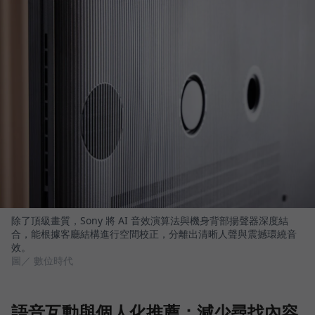
除了頂級畫質，Sony 將 AI 音效演算法與機身背部揚聲器深度結
合，能根據客廳結構進行空間校正，分離出清晰人聲與震撼環繞音
效。
圖／ 數位時代
語音互動與個人化推薦：減少尋找內容