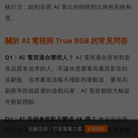
執行力，銳利呈現 AI 算出的明暗對比與色彩飽和
度。
關於 AI 電視與 True RGB 的常見問答
Q1：AI 電視適合哪些人？
AI 電視適合所有對影
音品質有追求的人。不論你是愛看高畫質影音的
追劇族、追求畫面流暢不殘影的運動迷、重視高
刷新率與低延遲的遊戲玩家，AI 電視都能大幅提
升觀影體驗。
Q2：AI 升頻會把影片變成 4K 嗎？
無法完全等
安藤忠雄！打造童書之森
點擊閱讀
同原生 4K，但能讓畫面更接近高解析度的觀看效