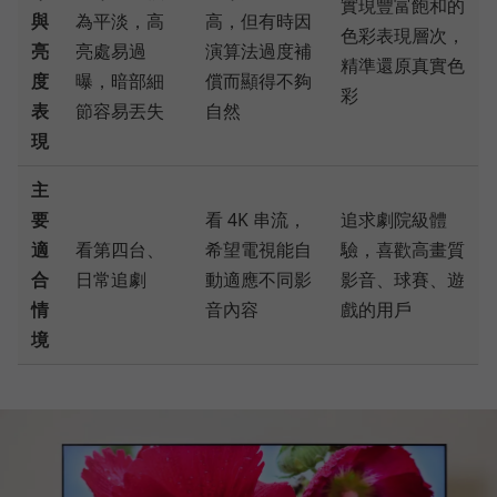
實現豐富飽和的
與
為平淡，高
高，但有時因
色彩表現層次，
亮
亮處易過
演算法過度補
精準還原真實色
度
曝，暗部細
償而顯得不夠
彩
表
節容易丟失
自然
現
主
要
看 4K 串流，
追求劇院級體
適
看第四台、
希望電視能自
驗，喜歡高畫質
合
日常追劇
動適應不同影
影音、球賽、遊
情
音內容
戲的用戶
境