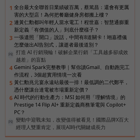
全台最大全聯首日業績破百萬，蔡篤昌：還會有更厲
1
害的大型店！為何把餐廳健身房都搬上樓？
連黃仁勳都叫年輕人當水電工！程世嘉：智慧通膨重
2
新定義「有價值的人」到底什麼樣子？
一張遺照「開口」說話，中間有8道關卡！翊嘉禮儀
3
怎麼做出AI告別式，讓逝者最後道別？
打造 AI 行銷飛輪！破解企業行銷「工具越多卻成效
PR
越差」的盲點
Gemini Spark完整教學｜幫你讀Gmail、自動跑完工
4
作流程，3個超實用情境一次看
黃仁勳兆元宴永遠站最後一排！最低調的二代鄭平，
5
憑什麼讓台達電被市場重新定價？
AI 時代的行動生產力：MSI 如何用「理解情境」的
6
Prestige 14 Flip AI+ 重新定義商務筆電與 Copilot+
PC？
變動中迎戰未知，改變值得被看見！國際品牌X百大
PR
經理人雙重肯定，展現AI時代關鍵成長力