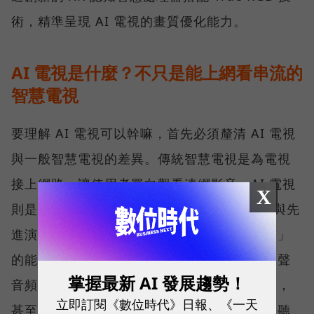
術，精準呈現 AI 電視的畫質優化能力。
AI 電視是什麼？不只是能上網看串流的
智慧電視
要理解 AI 電視可以幹嘛，首先必須釐清 AI 電視
與一般智慧電視的差異。傳統智慧電視是為電視
接上網路，讓使用者單向觀看連網影音。AI 電視
X
則是在智慧電視的基礎上，導入了 AI 處理器與先
進演算法，讓智慧電視具備「主動分析與學習」
的能力，可即時判斷每一幀影像的畫質特徵、聲
掌握最新 AI 發展趨勢！
音頻率、觀看環境（如白天強光或夜晚暗光），
立即訂閱《數位時代》日報、《一天
甚至是家庭成員的使用習慣，進而動態調整視聽