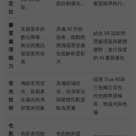
定
面自動優化」
畫質精準執行」
取」
位
畫
支援基本的
具備 AI 升頻
質
結合 XR 認知智
數位降噪，
技術，能動態
處
慧處理器與硬體
無法因應訊
辨識場景並優
理
優勢，進行深度
號源差而改
化低解析度影
能
的 AI 畫面優化
善
片
力
採用 True RGB
背
傳統常亮背
具備區域控
三色獨立背光，
光
光，容易產
光，但演算法
控光精準度極
技
生漏光與局
與硬體匹配度
高，無溢光與色
術
部發灰現象
較為普遍
偏
色
彩
色彩表現較
色彩飽和度