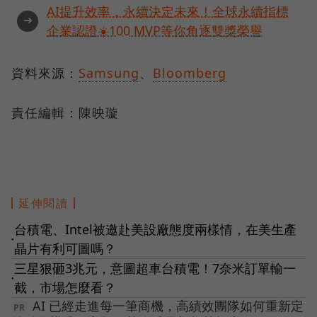
AI提升效率，永續決定未來！全球永續指標
➜
企業認證☀️100 MVP等你角逐雙獎榮譽
資料來源：
Samsung
、
Bloomberg
責任編輯：陳映璇
延伸閱讀
台積電、Intel被邀赴美設廠態度兩樣情，在美生產
●
晶片有利可圖嗎？
三星狠砸3兆元，意圖超車台積電！7奈米訂單輸一
●
截，市場怎麼看？
AI 已經走進每一筆商機，高績效團隊如何重新定