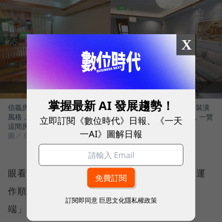
X
掌握最新 AI 發展趨勢！
信義房屋的「DiNDON智能賞屋」功能，可讓用戶選取喜歡的裝潢
風格，看見AI自動生成的「before（左）and after（右）」，一覽
立即訂閱《數位時代》日報、《一天
這間房子有精緻裝修時，會是什麼模樣。
一AI》圖解日報
圖／ 信義房屋
眼看疫情愈演愈烈，為了快速因應、維持組織運
作順暢，「特別是需要和客戶大量接觸的業務
訂閱即同意
巨思文化隱私權政策
端」，3月初公司便快速整理出「零接觸懶人