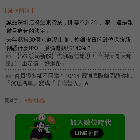
延伸閱讀
誠品深圳店將結束營業，開幕不到2年、稱「這是艱
●
難且痛苦的決定」
去年虧損30億元還沒止血，軟銀投資的數位保險新
●
創憑什麼IPO、股價還飆漲140%？
【5G 競局新解】告別極速迷思！ 台灣大哥大奪
雙冠，重定義「好網路」
會員很多卻不回購？10/14 電通高階顧問教你把
「沉睡名單」變成「千萬營收」🔥
關鍵字：
＃數位轉型