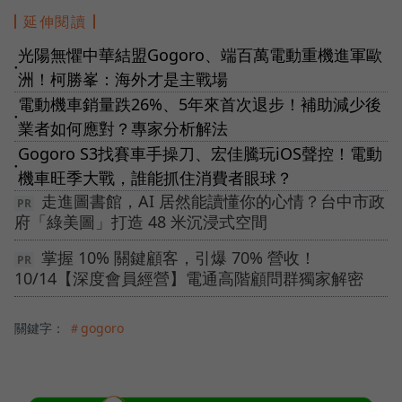
延伸閱讀
光陽無懼中華結盟Gogoro、端百萬電動重機進軍歐
●
洲！柯勝峯：海外才是主戰場
電動機車銷量跌26%、5年來首次退步！補助減少後
●
業者如何應對？專家分析解法
Gogoro S3找賽車手操刀、宏佳騰玩iOS聲控！電動
●
機車旺季大戰，誰能抓住消費者眼球？
走進圖書館，AI 居然能讀懂你的心情？台中市政
府「綠美圖」打造 48 米沉浸式空間
掌握 10% 關鍵顧客，引爆 70% 營收！
10/14【深度會員經營】電通高階顧問群獨家解密
關鍵字：
＃gogoro