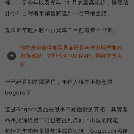
輛），是今年以及歷年 11 月的最高紀錄，樂觀估
計今年台灣機車銷售將達到一百萬輛之譜。
說未來年輕人將不再買車？目前還看不出來。
你的改變值得被看見🔥最具全球市場潛能的
➜
創新實踐！立即報名100 MVP，挑戰雙獎肯
定
但已經看到的隱憂是，年輕人現在不願意買
Gogoro了。
這是Gogoro產品長似乎不願面對的真相，其實產
品長於論壇發言裡也有提到表面上出現的問題，
包括去年銷售量爆炸性成長以後：Gogoro面臨後