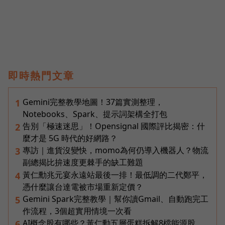
即時熱門文章
Gemini完整教學地圖！37篇實測整理，
1
Notebooks、Spark、提示詞架構全打包
告別「極速迷思」！Opensignal 國際評比揭密：什
2
麼才是 5G 時代的好網路？
專訪｜進貨沒變快，momo為何仍導入機器人？物流
3
副總揭比拚速度更棘手的缺工難題
黃仁勳兆元宴永遠站最後一排！最低調的二代鄭平，
4
憑什麼讓台達電被市場重新定價？
Gemini Spark完整教學｜幫你讀Gmail、自動跑完工
5
作流程，3個超實用情境一次看
AI概念股有哪些？黃仁勳五層蛋糕拆解8檔能源股，
6