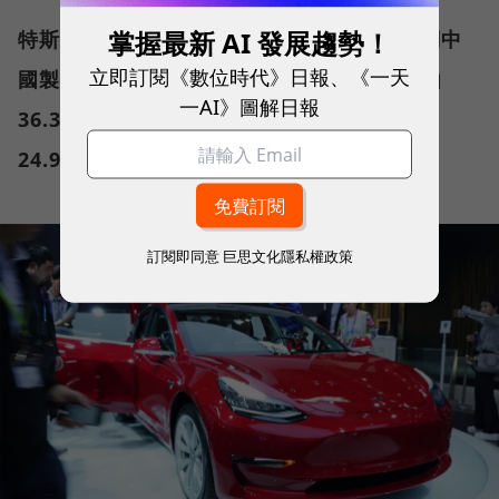
掌握最新 AI 發展趨勢！
特斯拉今年又降價了，今年五月正式宣佈下調中
立即訂閱《數位時代》日報、《一天
國製Model 3車輛售價，由去年上市至今已由
一AI》圖解日報
36.39萬元人民幣（約153.89萬元台幣）降至
24.99萬元人民幣（約105.68萬元台幣）。
訂閱即同意
巨思文化隱私權政策