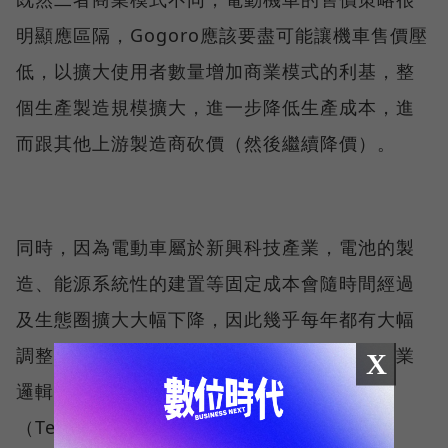
明顯應區隔，Gogoro應該要盡可能讓機車售價壓
低，以擴大使用者數量增加商業模式的利基，整
個生產製造規模擴大，進一步降低生產成本，進
而跟其他上游製造商砍價（然後繼續降價）。
同時，因為電動車屬於新興科技產業，電池的製
造、能源系統性的建置等固定成本會隨時間經過
及生態圈擴大大幅下降，因此幾乎每年都有大幅
調整售價的機會。而且重點是，降價是合乎商業
X
邏輯的舉動，因為美國電動車大廠特斯拉
（Tesla）就是如此。