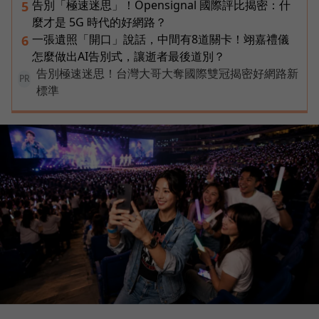
告別「極速迷思」！Opensignal 國際評比揭密：什
5
麼才是 5G 時代的好網路？
一張遺照「開口」說話，中間有8道關卡！翊嘉禮儀
6
怎麼做出AI告別式，讓逝者最後道別？
告別極速迷思！台灣大哥大奪國際雙冠揭密好網路新
PR
標準