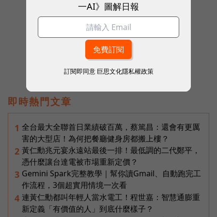
一AI》圖解日報
往下滑看下一篇文章
訂閱即同意
巨思文化隱私權政策
即時熱門文章
全台最大全聯首日業績破百萬，蔡篤昌：還會有更厲
1
害的大型店！為何把餐廳健身房都搬上樓？
黃仁勳兆元宴永遠站最後一排！最低調的二代鄭平，
2
憑什麼讓台達電被市場重新定價？
Gemini Spark完整教學｜幫你讀Gmail、自動跑完工
3
作流程，3個超實用情境一次看
連黃仁勳都叫年輕人當水電工！程世嘉：智慧通膨重
4
新定義「有價值的人」到底什麼樣子？