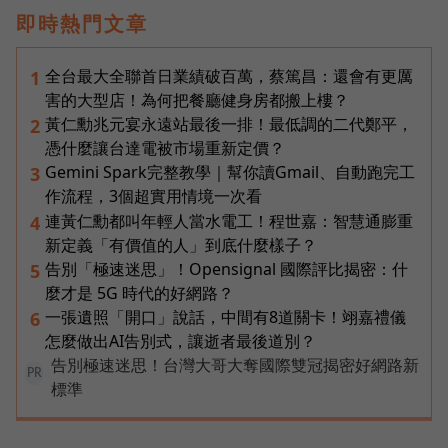
即時熱門文章
全台最大全聯首日業績破百萬，蔡篤昌：還會有更厲
1
害的大型店！為何把餐廳健身房都搬上樓？
黃仁勳兆元宴永遠站最後一排！最低調的二代鄭平，
2
憑什麼讓台達電被市場重新定價？
Gemini Spark完整教學｜幫你讀Gmail、自動跑完工
3
作流程，3個超實用情境一次看
連黃仁勳都叫年輕人當水電工！程世嘉：智慧通膨重
4
新定義「有價值的人」到底什麼樣子？
告別「極速迷思」！Opensignal 國際評比揭密：什
5
麼才是 5G 時代的好網路？
一張遺照「開口」說話，中間有8道關卡！翊嘉禮儀
6
怎麼做出AI告別式，讓逝者最後道別？
告別極速迷思！台灣大哥大奪國際雙冠揭密好網路新
PR
標準