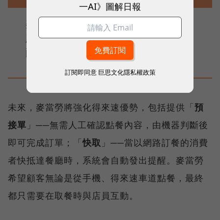
一AI》圖解日報
麥當勞是全球最大「免下車」餐飲品
牌，在約4萬間餐廳中，有2.5萬間餐廳
配有得來速車道。
訂閱即同意
巨思文化隱私權政策
未來，麥當勞將強化得來速優勢，包括提供「
預
接單
」──無需人工確認點餐內容，由機器判斷後
即可完成訂單；「
快取
」──當以網路訂餐的消費
者快抵達餐廳時，系統會自動發出提醒。麥當勞
希望顧客無論是從手機、得來速車道點餐，最終
都只需要在取餐時與店員互動。