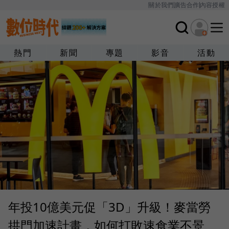
關於我們
廣告合作
內容授權
熱門
新聞
專題
影音
活動
年投10億美元促「3D」升級！麥當勞
拱門加速計畫，如何打敗速食業不景