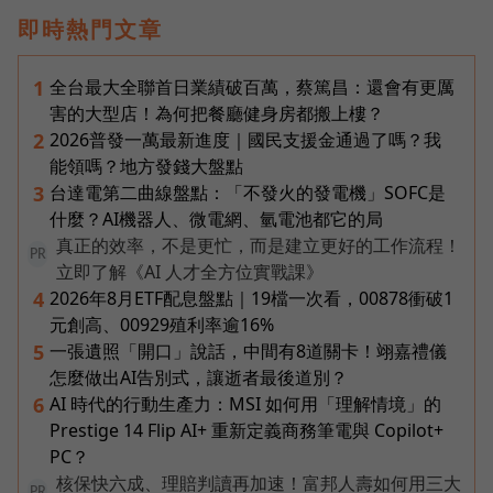
即時熱門文章
全台最大全聯首日業績破百萬，蔡篤昌：還會有更厲
1
害的大型店！為何把餐廳健身房都搬上樓？
2026普發一萬最新進度｜國民支援金通過了嗎？我
2
能領嗎？地方發錢大盤點
台達電第二曲線盤點：「不發火的發電機」SOFC是
3
什麼？AI機器人、微電網、氫電池都它的局
真正的效率，不是更忙，而是建立更好的工作流程！
PR
立即了解《AI 人才全方位實戰課》
2026年8月ETF配息盤點｜19檔一次看，00878衝破1
4
元創高、00929殖利率逾16%
一張遺照「開口」說話，中間有8道關卡！翊嘉禮儀
5
怎麼做出AI告別式，讓逝者最後道別？
AI 時代的行動生產力：MSI 如何用「理解情境」的
6
Prestige 14 Flip AI+ 重新定義商務筆電與 Copilot+
PC？
核保快六成、理賠判讀再加速！富邦人壽如何用三大
PR