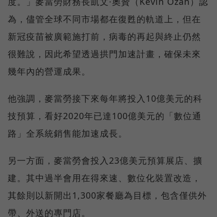
度。」麥當勞財務長凱文·奧贊（Kevin Ozan）認
為，儘管全球不同市場都在復甦的軌道上，但在
新冠疫苗被廣範施打前，病毒的再起與終止仍然
很難說，因此希望透過拱門加速計畫，確保未來
幾年內的營運成果。
他強調，麥當勞接下來每年將投入10億美元的科
技預算，看好2020年已達100億美元的「數位通
路」全系統銷售能加速成長。
另一方面，麥當勞會投入23億美元預算展店、擴
建。其中過半會用在得來速、數位化裝置改造，
其餘則以新開出1,300家餐廳為目標，包含僅供外
帶、外送的專門店。