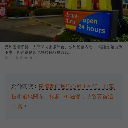
受到疫情影響，人們傾向更多外食、少到餐廳內用──無論是藉由免
下車、外送還是其他無接觸取餐方式。
圖／ shutterstock
延伸閱讀：
疫情反而是強心針！外送、自駕
技術遍地開花，掀起IPO狂潮，矽谷要復活
了嗎？