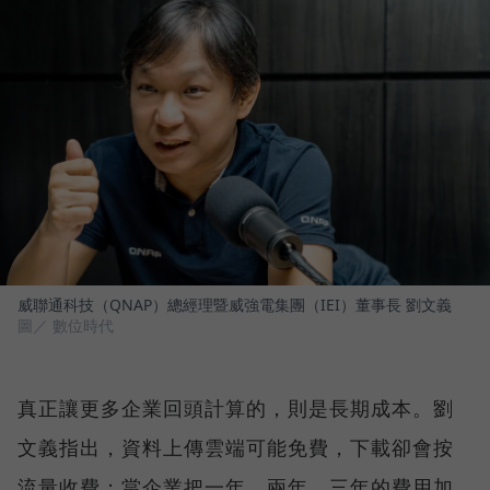
威聯通科技（QNAP）總經理暨威強電集團（IEI）董事長 劉文義
圖／ 數位時代
真正讓更多企業回頭計算的，則是長期成本。劉
文義指出，資料上傳雲端可能免費，下載卻會按
流量收費；當企業把一年、兩年、三年的費用加