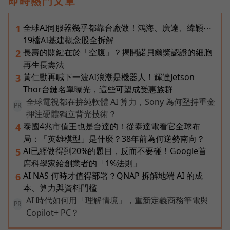
即時熱門文章
全球AI伺服器幾乎都靠台廠做！鴻海、廣達、緯穎⋯
1
19檔AI基建概念股全拆解
長壽的關鍵在於「空腹」？揭開諾貝爾獎認證的細胞
2
再生長壽法
黃仁勳再喊下一波AI浪潮是機器人！輝達Jetson
3
Thor台鏈名單曝光，這些可望成受惠族群
全球電視都在拚純軟體 AI 算力，Sony 為何堅持重金
PR
押注硬體獨立背光技術？
泰國4兆市值王也是台達的！從泰達電看它全球布
4
局：「英雄模型」是什麼？38年前為何逆勢南向？
AI已經做得到20%的題目，反而不要碰！Google首
5
席科學家給創業者的「1%法則」
AI NAS 何時才值得部署？QNAP 拆解地端 AI 的成
6
本、算力與資料門檻
AI 時代如何用「理解情境」，重新定義商務筆電與
PR
Copilot+ PC？