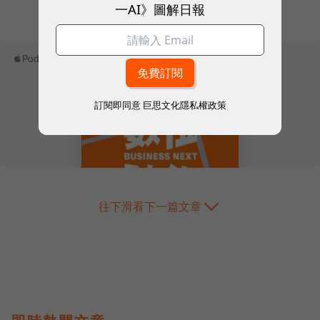
一AI》圖解日報
本網站內容未經允許，不得轉載。
訂閱即同意
巨思文化隱私權政策
往下滑看下一篇文章