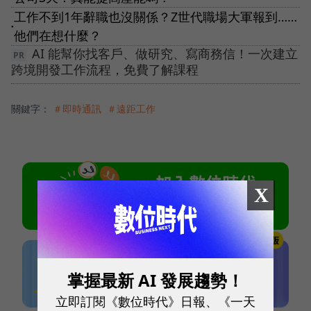
工作不到1年辭職也沒關係？Z世代職場大軍報到……
●
他們在想什麼？
AI 能幫你找客戶、做研究、寫商務信！一次建立
跨境開發工作流程，免費了解課程
關鍵字：
＃即時通訊
＃遠距工作
X
掌握最新 AI 發展趨勢！
立即訂閱《數位時代》日報、《一天