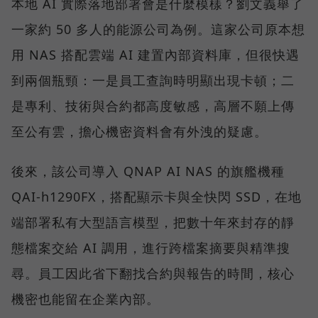
本地 AI 實際落地部署會是什麼模樣？劉文義舉了
一家約 50 多人的能源公司為例。這家公司原本想
用 NAS 搭配雲端 AI 建置內部資料庫，但很快遇
到兩個瓶頸：一是員工查詢時明顯出現卡頓；二
是專利、技術與合約都高度敏感，高層不願上傳
至公有雲，擔心機密資料會有外洩的疑慮。
後來，該公司導入 QNAP AI NAS 的旗艦機種
QAI-h1290FX，搭配顯示卡與全快閃 SSD，在地
端部署私有大型語言模型，把數十年來封存的靜
態檔案交給 AI 調用，進行跨檔案摘要與精準搜
尋。員工因此省下翻找合約與報告的時間，核心
機密也能留在企業內部。