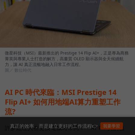
微星科技（MSI）最新推出的 Prestige 14 Flip AI+，正是專為商務
菁英與專業人士打造的解方，高畫質 OLED 顯示器與全天候續航
力，讓 AI 真正流暢地融入日常工作流程。
圖／ 數位時代
AI PC 時代來臨：MSI Prestige 14
Flip AI+ 如何用地端AI算力重塑工作
流?
真正的效率，而是建立更好的工作流程👉
我要學習
許多經理人在更換電腦時常問：「AI PC 真的值