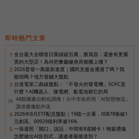
即時熱門文章
全台最大全聯首日業績破百萬，蔡篤昌：還會有更厲
1
害的大型店！為何把餐廳健身房都搬上樓？
2026普發一萬最新進度｜國民支援金通過了嗎？我
2
能領嗎？地方發錢大盤點
台達電第二曲線盤點：「不發火的發電機」SOFC是
3
什麼？AI機器人、微電網、氫電池都它的局
48館圖書自動化調撥！台中市政府用「AI智慧物流」
PR
讓借書像點外送
2026年8月ETF配息盤點｜19檔一次看，00878衝破1
4
元創高、00929殖利率逾16%
一張遺照「開口」說話，中間有8道關卡！翊嘉禮儀
5
怎麼做出AI告別式，讓逝者最後道別？