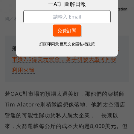
一AI》圖解日報
圖／ 極客公園
訂閱即同意
巨思文化隱私權政策
延伸閱讀：
SpaceX新勁敵！Rocket Lab上
市獲7.5億美元資金，著手研發大型可回收
利用火箭
若OAC對市場的預期太過美好，那他們的架構師
Tim Alatorre則稍微讓想像落地。他將太空酒店
營運的可能性歸功於私人航太企業，「長期以
來，火箭運載每公斤的成本大約是8,000美元。但