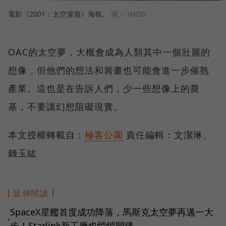
電影《2001：太空漫遊》海報。
圖／ IMDb
OAC的太空夢，大概會成為人類其中一個壯麗的
想像，但他們的想法和籌畫也可能會進一步催熟
產業。這也是在告訴人們，少一些想像上的奠
基，不要讓幻想阻礙現實。
本文授權轉載自：
極客公園
責任編輯：文潔琳、
錢玉紘
延伸閱讀
SpaceX星艦首度成功降落，馬斯克太空夢再邁一大
●
步！Starlink新工廠也悄悄開建