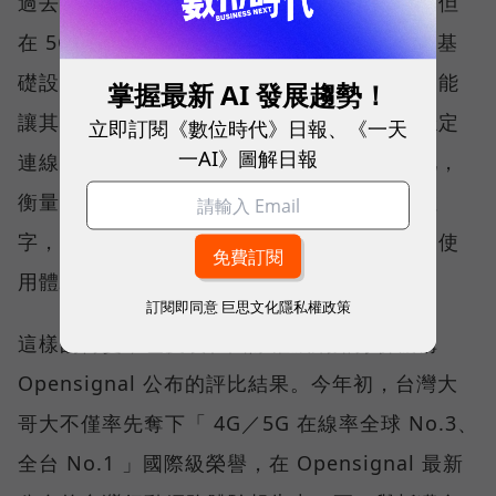
過去，下載速度是評價電信服務的重要指標，但
在 5G 成為工作、娛樂、生活不可或缺的數位基
礎設施後，消費者發現，再快的網速，如果不能
掌握最新 AI 發展趨勢！
讓其在人潮聚集、高速移動或室內空間維持穩定
立即訂閱《數位時代》日報、《一天
一AI》圖解日報
連線，即無法轉換成好的使用體驗，也因如此，
衡量「好網路」的標準，也逐漸從追求測速數
字，轉向任何時間、任何地點都能穩定連線的使
用體驗。
訂閱即同意
巨思文化隱私權政策
這樣的轉變，也反映在國際權威網路分析機構
Opensignal 公布的評比結果。今年初，台灣大
哥大不僅率先奪下「 4G／5G 在線率全球 No.3、
全台 No.1 」國際級榮譽，在 Opensignal 最新