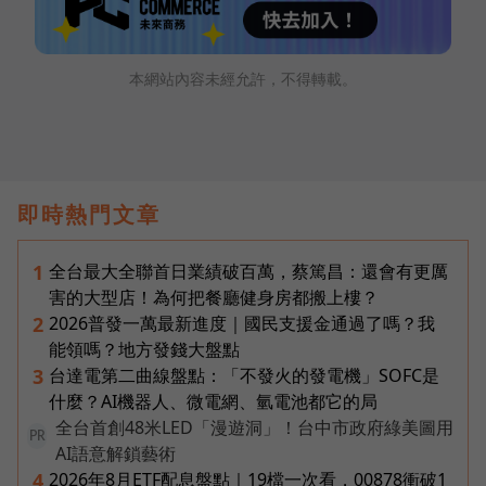
本網站內容未經允許，不得轉載。
即時熱門文章
全台最大全聯首日業績破百萬，蔡篤昌：還會有更厲
1
害的大型店！為何把餐廳健身房都搬上樓？
2026普發一萬最新進度｜國民支援金通過了嗎？我
2
能領嗎？地方發錢大盤點
台達電第二曲線盤點：「不發火的發電機」SOFC是
3
什麼？AI機器人、微電網、氫電池都它的局
全台首創48米LED「漫遊洞」！台中市政府綠美圖用
PR
AI語意解鎖藝術
2026年8月ETF配息盤點｜19檔一次看，00878衝破1
4