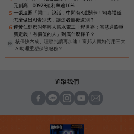
元創高、00929殖利率逾16%
一張遺照「開口」說話，中間有8道關卡！翊嘉禮儀
5
怎麼做出AI告別式，讓逝者最後道別？
連黃仁勳都叫年輕人當水電工！程世嘉：智慧通膨重
6
新定義「有價值的人」到底什麼樣子？
核保快六成、理賠判讀再加速！富邦人壽如何用三大
PR
AI助理重塑保險服務？
追蹤我們