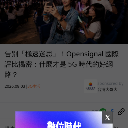
告別「極速迷思」！Opensignal 國際
評比揭密：什麼才是 5G 時代的好網
路？
sponsored by
2026.08.03
|
3C生活
台灣大哥大
分享
X