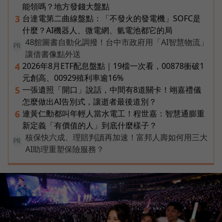
能領嗎？地方發錢大盤點
台達電第二曲線盤點：「不發火的發電機」SOFC是
3
什麼？AI機器人、微電網、氫電池都它的局
48館圖書自動化調撥！台中市政府用「AI智慧物流」
PR
讓借書像點外送
2026年8月ETF配息盤點｜19檔一次看，00878衝破1
4
元創高、00929殖利率逾16%
一張遺照「開口」說話，中間有8道關卡！翊嘉禮儀
5
怎麼做出AI告別式，讓逝者最後道別？
連黃仁勳都叫年輕人當水電工！程世嘉：智慧通膨重
6
新定義「有價值的人」到底什麼樣子？
核保快六成、理賠判讀再加速！富邦人壽如何用三大
PR
AI助理重塑保險服務？