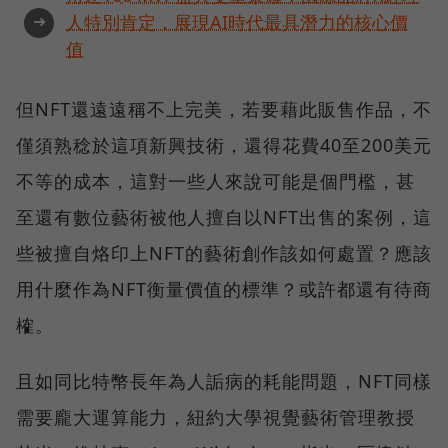
➜
人特別肯定，展現AI時代最具潛力的核心價
值
但NFT還遠遠稱不上完美，若要藉此販售作品，不
僅須熟稔於這項新興技術，還得花費40至200美元
不等的成本，這對一些人來說可能是個門檻，甚
至還有數位藝術被他人擅自以NFT出售的案例，這
些被擅自烙印上NFT的藝術創作該如何處置？應該
用什麼作為NFT衡量價值的標準？或許都還有待商
榷。
且如同比特幣長年為人詬病的耗能問題，NFT同樣
需要龐大運算能力，紐約大學視覺藝術管理教授