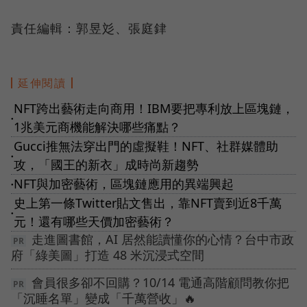
責任編輯：郭昱彣、張庭銉
延伸閱讀
NFT跨出藝術走向商用！IBM要把專利放上區塊鏈，
●
1兆美元商機能解決哪些痛點？
Gucci推無法穿出門的虛擬鞋！NFT、社群媒體助
●
攻，「國王的新衣」成時尚新趨勢
NFT與加密藝術，區塊鏈應用的異端興起
●
史上第一條Twitter貼文售出，靠NFT賣到近8千萬
●
元！還有哪些天價加密藝術？
走進圖書館，AI 居然能讀懂你的心情？台中市政
府「綠美圖」打造 48 米沉浸式空間
會員很多卻不回購？10/14 電通高階顧問教你把
「沉睡名單」變成「千萬營收」🔥