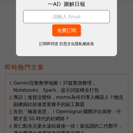
一AI》圖解日報
往下滑看下一篇文章
訂閱即同意
巨思文化隱私權政策
即時熱門文章
Gemini完整教學地圖！37篇實測整理，
1
Notebooks、Spark、提示詞架構全打包
專訪｜進貨沒變快，momo為何仍導入機器人？物流
2
副總揭比拚速度更棘手的缺工難題
告別「極速迷思」！Opensignal 國際評比揭密：什
3
麼才是 5G 時代的好網路？
黃仁勳兆元宴永遠站最後一排！最低調的二代鄭平，
4
憑什麼讓台達電被市場重新定價？