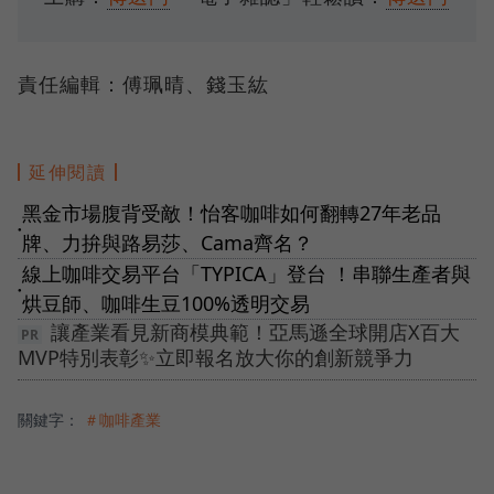
責任編輯：傅珮晴、錢玉紘
延伸閱讀
黑金市場腹背受敵！怡客咖啡如何翻轉27年老品
●
牌、力拚與路易莎、Cama齊名？
線上咖啡交易平台「TYPICA」登台 ！串聯生產者與
●
烘豆師、咖啡生豆100%透明交易
讓產業看見新商模典範！亞馬遜全球開店X百大
MVP特別表彰✨立即報名放大你的創新競爭力
關鍵字：
＃咖啡產業