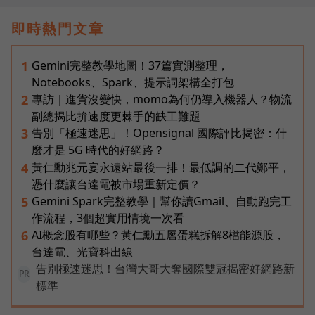
即時熱門文章
Gemini完整教學地圖！37篇實測整理，
1
Notebooks、Spark、提示詞架構全打包
專訪｜進貨沒變快，momo為何仍導入機器人？物流
2
副總揭比拚速度更棘手的缺工難題
告別「極速迷思」！Opensignal 國際評比揭密：什
3
麼才是 5G 時代的好網路？
黃仁勳兆元宴永遠站最後一排！最低調的二代鄭平，
4
憑什麼讓台達電被市場重新定價？
Gemini Spark完整教學｜幫你讀Gmail、自動跑完工
5
作流程，3個超實用情境一次看
AI概念股有哪些？黃仁勳五層蛋糕拆解8檔能源股，
6
台達電、光寶科出線
告別極速迷思！台灣大哥大奪國際雙冠揭密好網路新
PR
標準