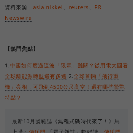
資料來源：
asia.nikkei
、
reuters
、
PR
Newswire
【熱門焦點】
1.
中國如何度過這波「限電」難關？從用電大國看
全球離能源轉型還有多遠
2.
全球首輛「飛行重
機」亮相，可飛到4500公尺高空！還有哪些驚艷
特點？
最新10月號雜誌《無程式碼時代來了！》馬
上購：
傳送門
「電子雜誌」輕鬆讀：
傳送門