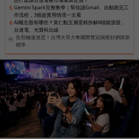
Gemini Spark完整教學｜幫你讀Gmail、自動跑完工
5
作流程，3個超實用情境一次看
AI概念股有哪些？黃仁勳五層蛋糕拆解8檔能源股，
6
台達電、光寶科出線
告別極速迷思！台灣大哥大奪國際雙冠揭密好網路新
PR
標準