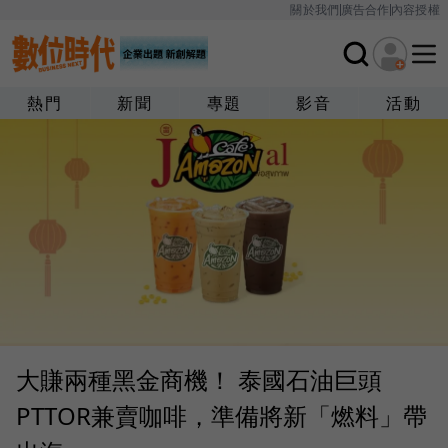
關於我們
廣告合作
內容授權
熱門
新聞
專題
影音
活動
大賺兩種黑金商機！ 泰國石油巨頭
PTTOR兼賣咖啡，準備將新「燃料」帶