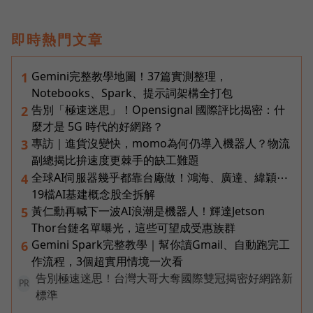
即時熱門文章
Gemini完整教學地圖！37篇實測整理，
1
Notebooks、Spark、提示詞架構全打包
告別「極速迷思」！Opensignal 國際評比揭密：什
2
麼才是 5G 時代的好網路？
專訪｜進貨沒變快，momo為何仍導入機器人？物流
3
副總揭比拚速度更棘手的缺工難題
全球AI伺服器幾乎都靠台廠做！鴻海、廣達、緯穎⋯
4
19檔AI基建概念股全拆解
黃仁勳再喊下一波AI浪潮是機器人！輝達Jetson
5
Thor台鏈名單曝光，這些可望成受惠族群
Gemini Spark完整教學｜幫你讀Gmail、自動跑完工
6
作流程，3個超實用情境一次看
告別極速迷思！台灣大哥大奪國際雙冠揭密好網路新
PR
標準