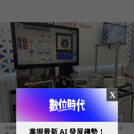
X
半導體黃光整體解決方案供應商億力鑫系統科技導入TSN 解決方
掌握最新 AI 發展趨勢！
案，協助半導體晶圓偏移視覺校正應用。