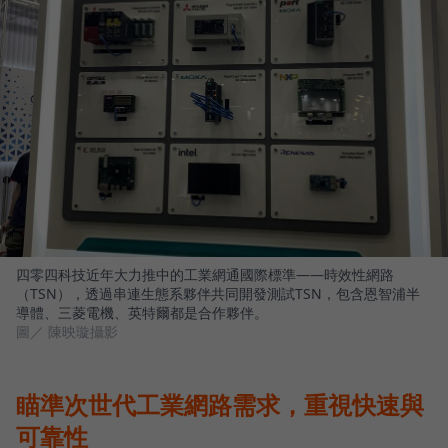
四零四科技近年大力推中的工業網通國際標準——時效性網路
（TSN），透過串連生態系夥伴共同開發測試TSN，包含恩智浦半
導體、三菱電機、英特爾都是合作夥伴。
圖／ 陳映璇攝影
瞄準次世代工業網路需求，重視快速與
可靠性