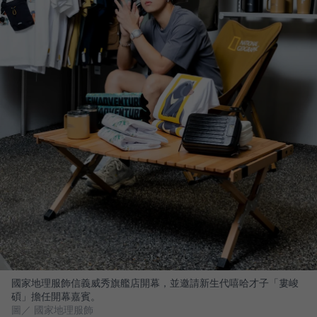
國家地理服飾信義威秀旗艦店開幕，並邀請新生代嘻哈才子「婁峻
碩」擔任開幕嘉賓。
圖／ 國家地理服飾