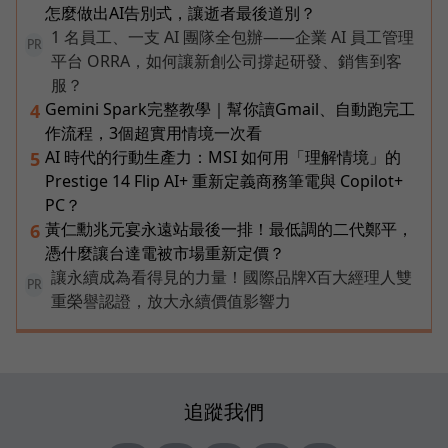
怎麼做出AI告別式，讓逝者最後道別？
1 名員工、一支 AI 團隊全包辦——企業 AI 員工管理
PR
平台 ORRA，如何讓新創公司撐起研發、銷售到客
服？
Gemini Spark完整教學｜幫你讀Gmail、自動跑完工
4
作流程，3個超實用情境一次看
AI 時代的行動生產力：MSI 如何用「理解情境」的
5
Prestige 14 Flip AI+ 重新定義商務筆電與 Copilot+
PC？
黃仁勳兆元宴永遠站最後一排！最低調的二代鄭平，
6
憑什麼讓台達電被市場重新定價？
讓永續成為看得見的力量！國際品牌X百大經理人雙
PR
重榮譽認證，放大永續價值影響力
追蹤我們