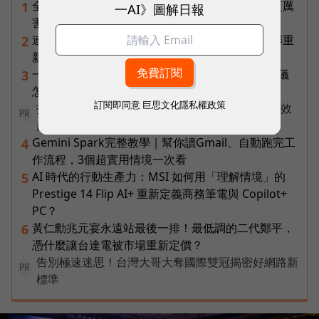
全台最大全聯首日業績破百萬，蔡篤昌：還會有更厲
1
一AI》圖解日報
害的大型店！為何把餐廳健身房都搬上樓？
連黃仁勳都叫年輕人當水電工！程世嘉：智慧通膨重
2
新定義「有價值的人」到底什麼樣子？
一張遺照「開口」說話，中間有8道關卡！翊嘉禮儀
3
怎麼做出AI告別式，讓逝者最後道別？
訂閱即同意
巨思文化隱私權政策
打造 AI 行銷飛輪！破解企業行銷「工具越多卻成效
PR
越差」的盲點
Gemini Spark完整教學｜幫你讀Gmail、自動跑完工
4
作流程，3個超實用情境一次看
AI 時代的行動生產力：MSI 如何用「理解情境」的
5
Prestige 14 Flip AI+ 重新定義商務筆電與 Copilot+
PC？
黃仁勳兆元宴永遠站最後一排！最低調的二代鄭平，
6
憑什麼讓台達電被市場重新定價？
告別極速迷思！台灣大哥大奪國際雙冠揭密好網路新
PR
標準