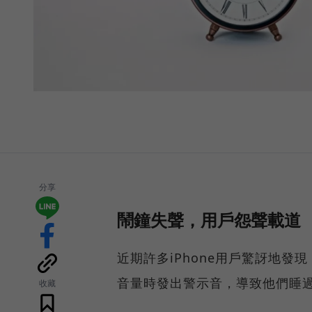
分享
鬧鐘失聲，用戶怨聲載道
近期許多iPhone用戶驚訝地
音量時發出警示音，導致他們睡
收藏