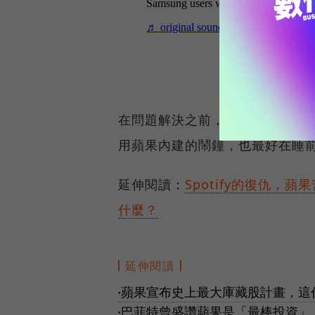
在問題解決之前，蘋果建議其廣
用蘋果內建的鬧鐘，也最好在睡
延伸閱讀：
Spotify的復仇，
什麼？
延伸閱讀
蘋果宣布史上最大庫藏股計畫，這代
●
巴菲特曾盛讚蘋果是「最棒投資」
●