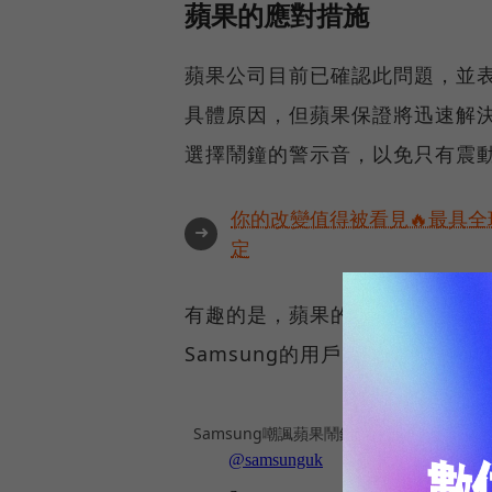
蘋果的應對措施
蘋果公司目前已確認此問題，並
具體原因，但蘋果保證將迅速解
選擇鬧鐘的警示音，以免只有震
你的改變值得被看見🔥最具全
➜
定
有趣的是，蘋果的競爭對手Samsu
Samsung的用戶「有準時起
Samsung嘲諷蘋果鬧鐘