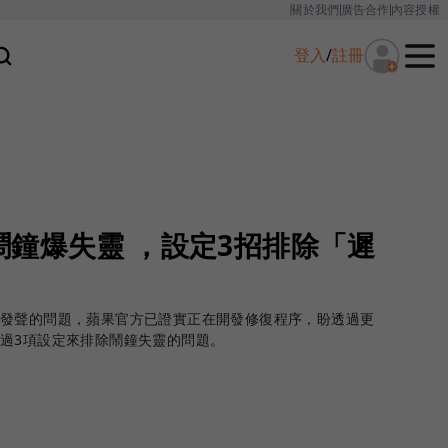
關於我們
廣告合作
內容授權
登入
/
註冊
鐘爆失靈 ，設定3招排除「遲
時發聲的問題，蘋果官方已證實正在開發修復程序，盼透過更
過3項設定來排除鬧鐘失靈的問題。