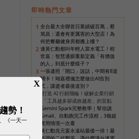
即時熱門文章
全台最大全聯首日業績破百萬，蔡
1
篤昌：還會有更厲害的大型店！為
何把餐廳健身房都搬上樓？
連黃仁勳都叫年輕人當水電工！程
2
世嘉：智慧通膨重新定義「有價值
的人」到底什麼樣子？
一張遺照「開口」說話，中間有8道
3
關卡！翊嘉禮儀怎麼做出AI告別
X
式，讓逝者最後道別？
打造 AI 行銷飛輪！破解企業行銷
PR
。
「工具越多卻成效越差」的盲點
展趨勢！
Gemini Spark完整教學｜幫你讀
4
Gmail、自動跑完工作流程，3個超
、《一天一
實用情境一次看
黃仁勳兆元宴永遠站最後一排！最
5
低調的二代鄭平，憑什麼讓台達電