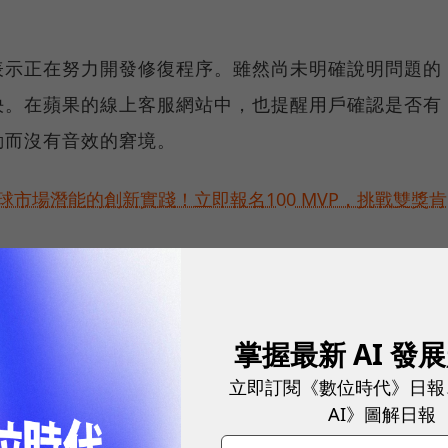
表示正在努力開發修復程序。雖然尚未明確說明問題的
決。在蘋果的線上客服網站中，也提醒用戶確認是否有
動而沒有音效的窘境。
球市場潛能的創新實踐！立即報名100 MVP，挑戰雙獎肯
ng UK立刻在TikTok上開起了玩笑，透過影片指出
床」，藉此嘲諷蘋果的鬧鐘問題，跟著風向宣傳自家品牌
掌握最新 AI 發
立即訂閱《數位時代》日報
AI》圖解日報