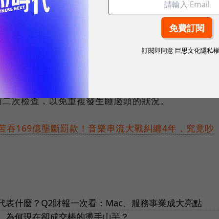
訂閱即同意
巨思文化隱私
大用戶可暫時回歸使用傳統的機械鬧鐘，若選擇照常使
前二次檢查，以免重複發生睡過頭的狀況。
蘋果苦吞169億壟斷罰款！音樂串流大戰糾纏4年，究竟吵
表什麼？Q2財報一次看：Mac、服務事業成大亮點
，為何現在卻成交棒的燙手山芋？