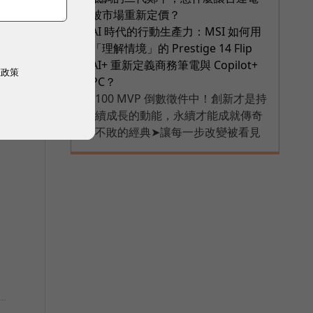
被市場重新定價？
AI 時代的行動生產力：MSI 如何用
6
「理解情境」的 Prestige 14 Flip
AI+ 重新定義商務筆電與 Copilot+
權政策
PC？
100 MVP 倒數徵件中！創新才是持
PR
續成長的動能，永續才能成就傳奇
不敗的經典➤讓每一步改變被看見