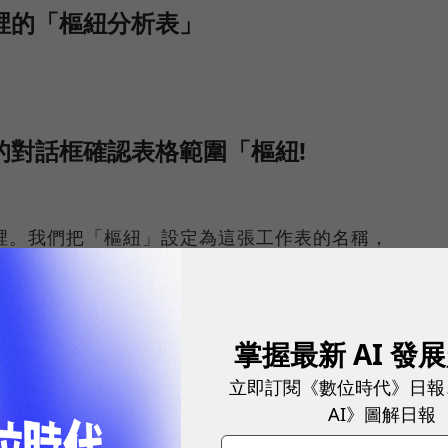
籤裡的「樞紐分析表」
」的對話框確認表格範圍「樞紐!
在哪裡。我們把「樞紐」設定為這張工作表的名稱，
中 A1 到 I151 的所有資料。大部分的時候 Excel 會
中間有空白列，就必須自己重新輸入資料範圍來設定。
掌握最新 AI 發
的位置「新工作表」
立即訂閱《數位時代》日報
AI》圖解日報
中，但除非原本的資料內容很少，否則為了避免雜亂，