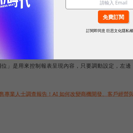
工作表。
2. 調整樞紐分析表的組成，把想分析的欄位放
訂閱即同意
巨思文化隱私
釋一下樞紐分析工作表的版面配置。左邊是最終報表呈
欄位」是用來控制報表呈現內容，只要調動設定，左邊
位銷售專業人士調查報告！AI 如何改變商機開發、客戶經營