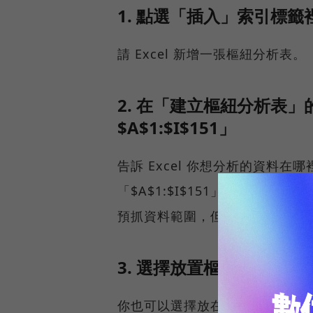
1. 點選「插入」索引標
請 Excel 新增一張樞紐分析表。
2. 在「建立樞紐分析表
$A$1:$I$151」
告訴 Excel 你想分析的資料
「$A$1:$I$151」是指這張工作表
預抓資料範圍，但假如你的資料
3. 選擇放置樞紐分析表
你也可以選擇放在現有的工作表