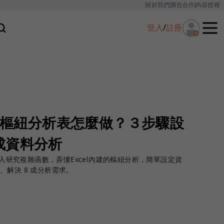
關於我們
廣告合作
內容授權
登入
/
註冊
收！樞紐分析表怎麼做？３步驟設
成資料分析
投入研究複雜函數，弄懂Excel內建的樞紐分析，簡單設定資
解決 8 成分析需求。