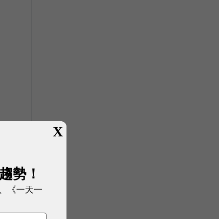
X
展趨勢！
、《一天一