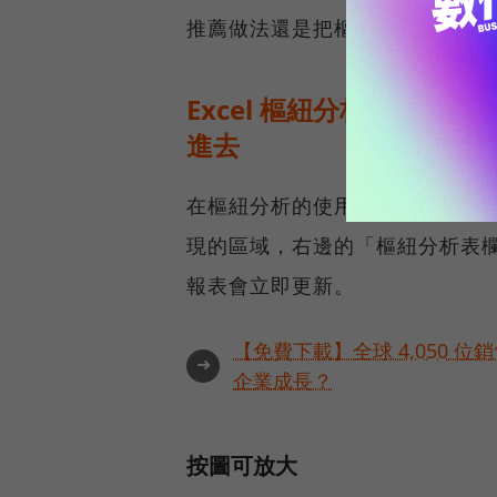
推薦做法還是把樞紐分析放在新
Excel 樞紐分析教學｜
進去
在樞紐分析的使用方法前，先解
現的區域，右邊的「樞紐分析表
報表會立即更新。
【免費下載】全球 4,050 
➜
企業成長？
按圖可放大