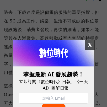
過去，下載速度是評價電信服務的重要指標，但
在 5G 成為工作、娛樂、生活不可或缺的數位基
礎設施後，消費者發現，再快的網速，如果不能
讓其在人潮聚集、高速移動或室內空間維持穩定
X
連線，即無法轉換成好的使用體驗，也因如此，
衡量「好網路」的標準，也逐漸從追求測速數
字，轉向任何時間、任何地點都能穩定連線的使
用體驗。
掌握最新 AI 發展趨勢！
立即訂閱《數位時代》日報、《一天
這樣的轉變，也反映在國際權威網路分析機構
一AI》圖解日報
Opensignal 公布的評比結果。今年初，台灣大
哥大不僅率先奪下「 4G／5G 在線率全球 No.3、