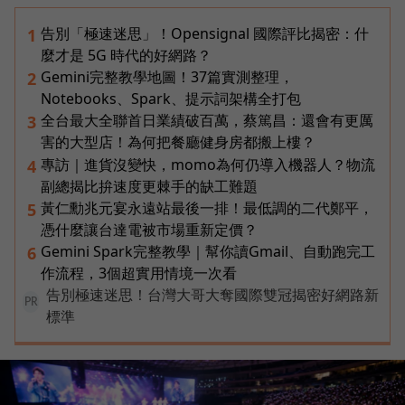
告別「極速迷思」！Opensignal 國際評比揭密：什
1
麼才是 5G 時代的好網路？
Gemini完整教學地圖！37篇實測整理，
2
Notebooks、Spark、提示詞架構全打包
全台最大全聯首日業績破百萬，蔡篤昌：還會有更厲
3
害的大型店！為何把餐廳健身房都搬上樓？
專訪｜進貨沒變快，momo為何仍導入機器人？物流
4
副總揭比拚速度更棘手的缺工難題
黃仁勳兆元宴永遠站最後一排！最低調的二代鄭平，
5
憑什麼讓台達電被市場重新定價？
Gemini Spark完整教學｜幫你讀Gmail、自動跑完工
6
作流程，3個超實用情境一次看
告別極速迷思！台灣大哥大奪國際雙冠揭密好網路新
PR
標準