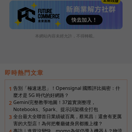
本網站內容未經允許，不得轉載。
即時熱門文章
告別「極速迷思」！Opensignal 國際評比揭密：什
1
麼才是 5G 時代的好網路？
Gemini完整教學地圖！37篇實測整理，
2
Notebooks、Spark、提示詞架構全打包
全台最大全聯首日業績破百萬，蔡篤昌：還會有更厲
3
害的大型店！為何把餐廳健身房都搬上樓？
專訪｜進貨沒變快，momo為何仍導入機器人？物流
4