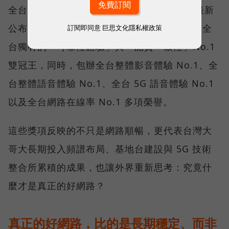
全台 No.1 」國際級榮譽，在 Opensignal 最新
公布的台灣行動網路體驗報告中，更一舉斬獲全
訂閱即同意
巨思文化隱私權政策
台獨有的「可靠性體驗」與「品質一致性」No.1
雙冠王，同時，包辦全台整體影音體驗 No.1、全
台整體語音體驗 No.1、全台 5G 語音體驗 No.1
以及全台網路在線率 No.1 多項榮譽。
這些獎項反映的不只是網路順暢，更代表台灣大
哥大長期投入頻譜布局、基地台建設與 5G 技術
整合所累積的成果，也讓外界重新思考：究竟什
麼才是真正的好網路？
真正的好網路，比的是長期穩定、而非