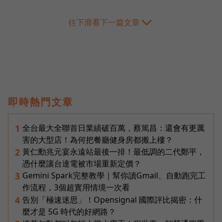
往下滑看下一篇文章
即時熱門文章
全台最大全聯首日業績破百萬，蔡篤昌：還會有更厲
1
害的大型店！為何把餐廳健身房都搬上樓？
黃仁勳兆元宴永遠站最後一排！最低調的二代鄭平，
2
憑什麼讓台達電被市場重新定價？
Gemini Spark完整教學｜幫你讀Gmail、自動跑完工
3
作流程，3個超實用情境一次看
告別「極速迷思」！Opensignal 國際評比揭密：什
4
麼才是 5G 時代的好網路？