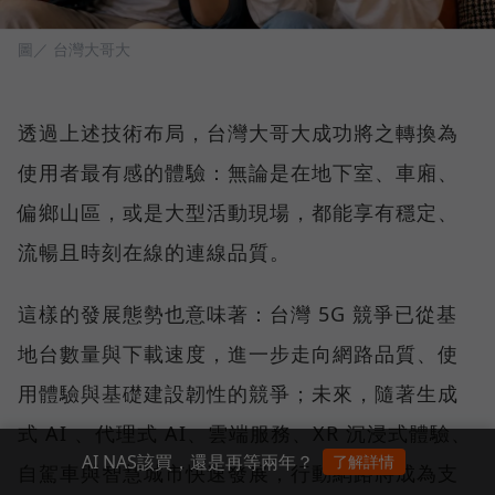
圖／ 台灣大哥大
透過上述技術布局，台灣大哥大成功將之轉換為
使用者最有感的體驗：無論是在地下室、車廂、
偏鄉山區，或是大型活動現場，都能享有穩定、
流暢且時刻在線的連線品質。
這樣的發展態勢也意味著：台灣 5G 競爭已從基
地台數量與下載速度，進一步走向網路品質、使
用體驗與基礎建設韌性的競爭；未來，隨著生成
式 AI 、代理式 AI、雲端服務、XR 沉浸式體驗、
AI NAS該買，還是再等兩年？
了解詳情
自駕車與智慧城市快速發展，行動網路將成為支