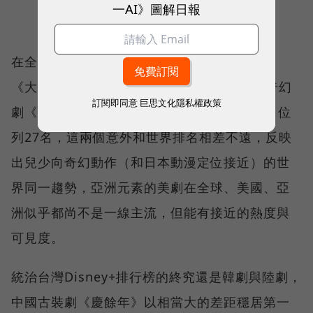
一AI》圖解日報
在全球迪士尼的長紅美劇僅有《摩登家族》和
《大熊餐廳》進入前10名，奇幻動作IP兒少奇幻
訂閱即同意
巨思文化隱私權政策
劇《波西傑克森》搶進第11名、《幕府將軍》位
列27名，這兩個意外和世界排名相差不遠，反映
出兒少向奇幻動作（和日本動漫定位接近）的世
界同一趨勢，亞洲元素的美劇在全球、美國、亞
洲似乎都尚不是一線主流，但能有接近的熱度與
可見度。
統治台灣Disney+排行榜的終究還是韓劇與陸劇，
中國古裝劇《慶餘年》以相當大的差距穩居第一