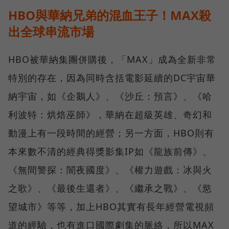
HBO與華納兄弟的混血王子！MAX殺
出全球串流市場
HBO被華納集團併購後，「MAX」成為全新非常
特別的存在，因為同時含括電影延續的DC宇宙華
納宇宙，如《企鵝人》、《沙丘：預言》、《哈
利波特：烘焙巫師》，華納在超級英雄、奇幻和
動漫上有一段時間的經營；另一方面，HBO則有
本來數不清的經典得獎影集IP如《龍族前傳》、
《無間警探：闇夜國度》、《權力遊戲：冰與火
之歌》、《最後生還者》、《繼承之戰》、《慾
望城市》等等，加上HBO其實有長年經營電視頻
道的經驗，也有進口國際劇集的脈絡，所以MAX