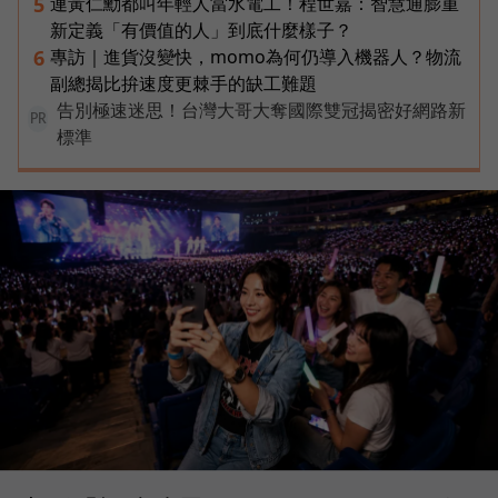
連黃仁勳都叫年輕人當水電工！程世嘉：智慧通膨重
5
新定義「有價值的人」到底什麼樣子？
專訪｜進貨沒變快，momo為何仍導入機器人？物流
6
副總揭比拚速度更棘手的缺工難題
告別極速迷思！台灣大哥大奪國際雙冠揭密好網路新
PR
標準