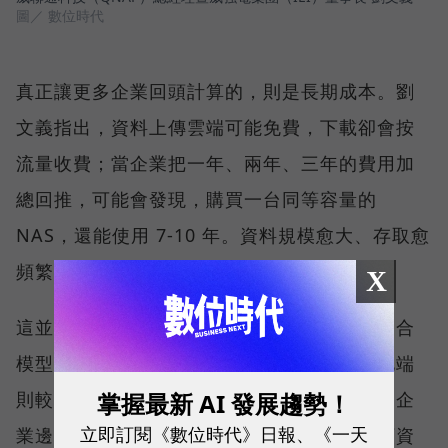
圖／ 數位時代
真正讓更多企業回頭計算的，則是長期成本。劉
文義指出，資料上傳雲端可能免費，下載卻會按
流量收費；當企業把一年、兩年、三年的費用加
總回推，可能會發現，購買一台同等容量的
NAS，還能使用 7-10 年。資料規模愈大、存取愈
頻繁，總持有成本的差距就愈值得評估。
X
這並不代表雲端與地端只能二選一。雲端仍適合
模型訓練、程式開發與波動大的工作負載；地端
掌握最新 AI 發展趨勢！
則較適合高頻存取、對延遲敏感，或不能離開企
立即訂閱《數位時代》日報、《一天
業邊界的資料。企業真正要回答的，是每一類資