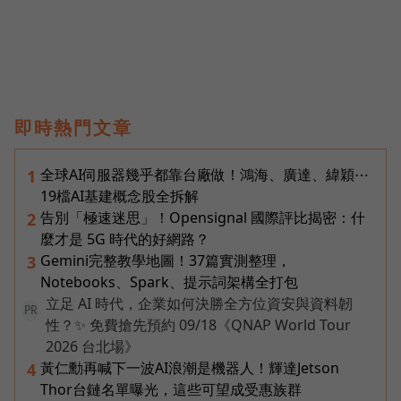
即時熱門文章
全球AI伺服器幾乎都靠台廠做！鴻海、廣達、緯穎⋯
1
19檔AI基建概念股全拆解
告別「極速迷思」！Opensignal 國際評比揭密：什
2
麼才是 5G 時代的好網路？
Gemini完整教學地圖！37篇實測整理，
3
Notebooks、Spark、提示詞架構全打包
立足 AI 時代，企業如何決勝全方位資安與資料韌
PR
性？✨ 免費搶先預約 09/18《QNAP World Tour
2026 台北場》
黃仁勳再喊下一波AI浪潮是機器人！輝達Jetson
4
Thor台鏈名單曝光，這些可望成受惠族群