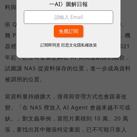
一AI》圖解日報
料與任務應該放在哪裡。
依 QNAP 觀察，客戶過去關心的是需要幾 TB、
幾 PB，或備份速度有多快；現在更常問的是，機
訂閱即同意
巨思文化隱私權政策
器裡的資料要如何被 AI 活用。QNAP 也從 2021
年起，把公司發展定調在 AI 與高速網路的融合，
試圖讓 NAS 從資料保存的位置，進一步成為資料
被調用的位置。
當資料量持續擴大，搜尋與管理方式也會跟著改
變。「在 NAS 裡放入 AI Agent 會越來越不可或
缺。」劉文義舉例，當照片累積到 10 萬、20 萬
張，要找出其中幾張特定畫面，已不可能只靠人