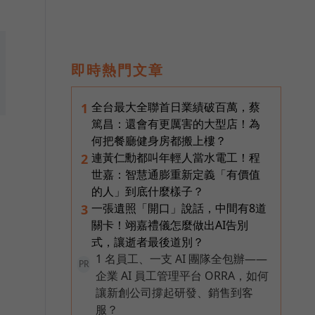
即時熱門文章
全台最大全聯首日業績破百萬，蔡
1
篤昌：還會有更厲害的大型店！為
何把餐廳健身房都搬上樓？
連黃仁勳都叫年輕人當水電工！程
2
世嘉：智慧通膨重新定義「有價值
的人」到底什麼樣子？
一張遺照「開口」說話，中間有8道
3
關卡！翊嘉禮儀怎麼做出AI告別
式，讓逝者最後道別？
1 名員工、一支 AI 團隊全包辦——
PR
企業 AI 員工管理平台 ORRA，如何
讓新創公司撐起研發、銷售到客
服？