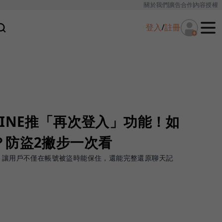
關於我們
廣告合作
內容授權
登入
/
註冊
INE推「再次登入」功能！如
？防盜2撇步一次看
能，讓用戶不僅在帳號被盜時能保住，還能完整還原聊天記