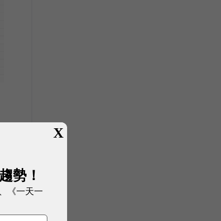
X
展趨勢！
、《一天一